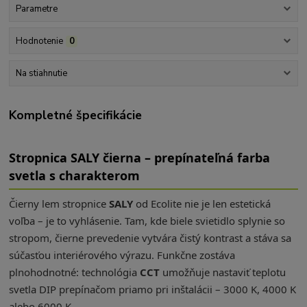
Parametre
Hodnotenie
0
Na stiahnutie
Kompletné špecifikácie
Stropnica SALY čierna – prepínateľná farba
svetla s charakterom
Čierny lem stropnice
SALY
od Ecolite nie je len estetická
voľba – je to vyhlásenie. Tam, kde biele svietidlo splynie so
stropom, čierne prevedenie vytvára čistý kontrast a stáva sa
súčasťou interiérového výrazu. Funkčne zostáva
plnohodnotné: technológia
CCT
umožňuje nastaviť teplotu
svetla DIP prepínačom priamo pri inštalácii – 3000 K, 4000 K
alebo 6000 K.