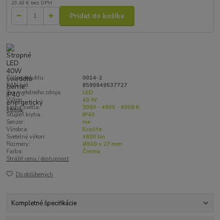
29,43 €
bez DPH
Pridať do košíka
Číslo produktu:
0014-2
EAN kód:
8590849537727
Typ svetelného zdroja:
LED
Výkon:
40 W
Farba svetla:
3000 - 4000 - 6000 K
Stupeň krytia:
IP40
Senzor:
nie
Výrobca:
Ecolite
Svetelný výkon:
4800 lm
Rozmery:
Ø500 x 27 mm
Farba:
Čierna
Strážiť cenu / dostupnosť
Do obľúbených
Kompletné špecifikácie