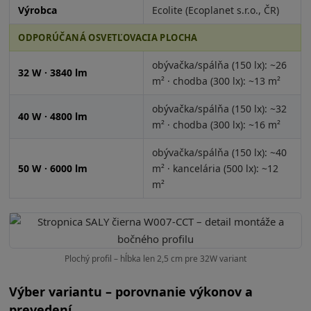
Výrobca
Ecolite (Ecoplanet s.r.o., ČR)
ODPORÚČANÁ OSVETĽOVACIA PLOCHA
obývačka/spálňa (150 lx): ~26
32 W · 3840 lm
m² · chodba (300 lx): ~13 m²
obývačka/spálňa (150 lx): ~32
40 W · 4800 lm
m² · chodba (300 lx): ~16 m²
obývačka/spálňa (150 lx): ~40
50 W · 6000 lm
m² · kancelária (500 lx): ~12
m²
Plochý profil – hĺbka len 2,5 cm pre 32W variant
Výber variantu – porovnanie výkonov a
prevedení