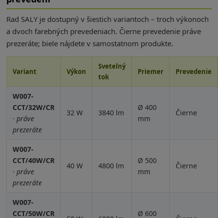
Rad SALY je dostupný v šiestich variantoch – troch výkonoch
a dvoch farebných prevedeniach. Čierne prevedenie práve
prezeráte; biele nájdete v samostatnom produkte.
Svetelný
Variant
Výkon
Priemer
Prevedenie
tok
W007-
CCT/32W/CR
Ø 400
32 W
3840 lm
Čierne
·
práve
mm
prezeráte
W007-
CCT/40W/CR
Ø 500
40 W
4800 lm
Čierne
·
práve
mm
prezeráte
W007-
CCT/50W/CR
Ø 600