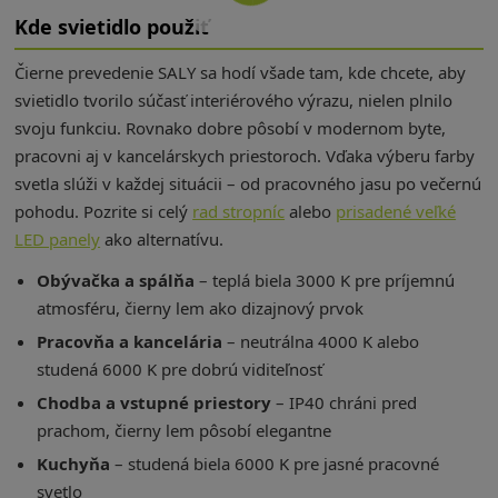
Kde svietidlo použiť
Čierne prevedenie SALY sa hodí všade tam, kde chcete, aby
svietidlo tvorilo súčasť interiérového výrazu, nielen plnilo
svoju funkciu. Rovnako dobre pôsobí v modernom byte,
pracovni aj v kancelárskych priestoroch. Vďaka výberu farby
svetla slúži v každej situácii – od pracovného jasu po večernú
pohodu. Pozrite si celý
rad stropníc
alebo
prisadené veľké
LED panely
ako alternatívu.
Obývačka a spálňa
– teplá biela 3000 K pre príjemnú
atmosféru, čierny lem ako dizajnový prvok
Pracovňa a kancelária
– neutrálna 4000 K alebo
studená 6000 K pre dobrú viditeľnosť
Chodba a vstupné priestory
– IP40 chráni pred
prachom, čierny lem pôsobí elegantne
Kuchyňa
– studená biela 6000 K pre jasné pracovné
svetlo