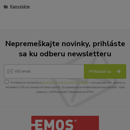
Kancelárie
Nepremeškajte novinky, prihláste
sa ku odberu newsletteru
Prihlásiť sa
Prihlásením súhlasíte so
spracovaním vašich osobných údajov
v zmysle platných zákonov a
nariadení v SR a so zasielaním email ponúk. Zo zasielania sa môžete kedykoľvek odhlásiť. Vaše
údaje sú v 100% bezpečí. Neposielame SPAM.