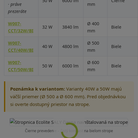
50 W
6000 lm
Čierne
·
práve
mm
prezeráte
W007-
Ø 400
32 W
3840 lm
Biele
CCT/32W/BI
mm
W007-
Ø 500
40 W
4800 lm
Biele
CCT/40W/BI
mm
W007-
Ø 600
50 W
6000 lm
Biele
CCT/50W/BI
mm
Poznámka k variantom:
Varianty 40W a 50W majú
väčší priemer (Ø 500 a Ø 600 mm). Pred objednávkou
si overte dostupný priestor na strope.
Čierne prevedenie – čistý kontrast na bielom strope