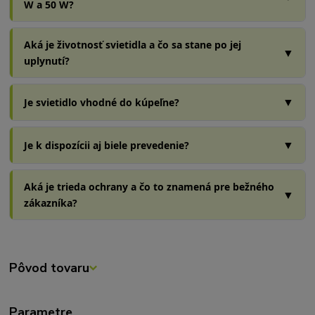
W a 50 W?
Aká je životnosť svietidla a čo sa stane po jej
▼
uplynutí?
▼
Je svietidlo vhodné do kúpeľne?
▼
Je k dispozícii aj biele prevedenie?
Aká je trieda ochrany a čo to znamená pre bežného
▼
zákazníka?
Pôvod tovaru
Parametre