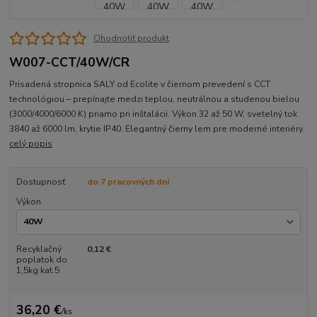
Ohodnotiť produkt
W007-CCT/40W/CR
Prisadená stropnica SALY od Ecolite v čiernom prevedení s CCT
technológiou – prepínajte medzi teplou, neutrálnou a studenou bielou
(3000/4000/6000 K) priamo pri inštalácii. Výkon 32 až 50 W, svetelný tok
3840 až 6000 lm, krytie IP40. Elegantný čierny lem pre moderné interiéry.
celý popis
Dostupnosť
do 7 pracovných dní
Výkon
Recyklačný
0,12 €
poplatok do
1,5kg kat.5
36,20 €
/
ks