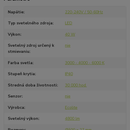
Napätie
220-240V / 50-60Hz
Typ svetelného zdroja
LED
Výkon
40 W
Svetelný zdroj určený k
nie
stmievaniu
Farba svetla
3000 - 4000 - 6000 K
Stupeň krytia
IP40
Stredná doba životnosti
30 000 hod.
Senzor
nie
Výrobca
Ecolite
Svetelný výkon
4800 lm
Rozmery
Ø500 x 27 mm