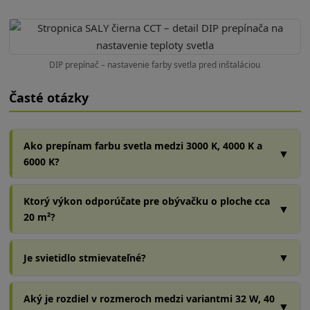
DIP prepínač – nastavenie farby svetla pred inštaláciou
Časté otázky
Ako prepínam farbu svetla medzi 3000 K, 4000 K a
▼
6000 K?
Ktorý výkon odporúčate pre obývačku o ploche cca
▼
20 m²?
▼
Je svietidlo stmievateľné?
Aký je rozdiel v rozmeroch medzi variantmi 32 W, 40
▼