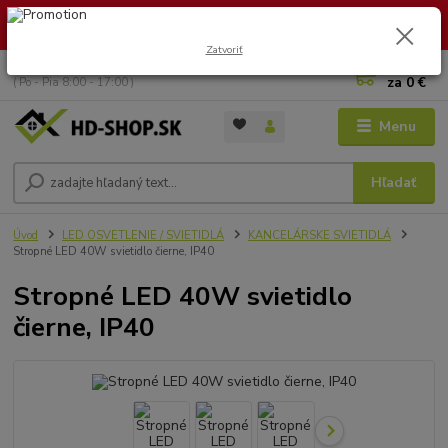
🏖️ DOVOLENKA 30.7.2026 – 9.8.2026 · Objednávky vybavíme po
návrate. Ďakujeme za trpezlivosť!
Zatvoriť
0
ks
+421 949 353 157
za
0 €
( Po - Pia 8:00 - 17:00 )
Menu
Hľadať
Úvod
LED OSVETLENIE / SVIETIDLÁ
KANCELÁRSKE SVIETIDLÁ
Stropné LED 40W svietidlo čierne, IP40
Stropné LED 40W svietidlo
čierne, IP40