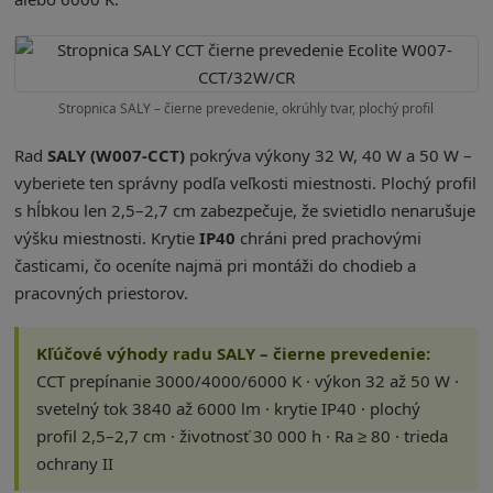
Stropnica SALY – čierne prevedenie, okrúhly tvar, plochý profil
Rad
SALY (W007-CCT)
pokrýva výkony 32 W, 40 W a 50 W –
vyberiete ten správny podľa veľkosti miestnosti. Plochý profil
s hĺbkou len 2,5–2,7 cm zabezpečuje, že svietidlo nenarušuje
výšku miestnosti. Krytie
IP40
chráni pred prachovými
časticami, čo oceníte najmä pri montáži do chodieb a
pracovných priestorov.
Kľúčové výhody radu SALY – čierne prevedenie:
CCT prepínanie 3000/4000/6000 K · výkon 32 až 50 W ·
svetelný tok 3840 až 6000 lm · krytie IP40 · plochý
profil 2,5–2,7 cm · životnosť 30 000 h · Ra ≥ 80 · trieda
ochrany II