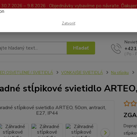
0.7.2026 – 9.8.2026 · Objednávky vybavíme po návrate. Ďakujeme
Kontakty
FAQ
Reklamácia / Vrátenie tovaru
Elektronická kniha já
Zatvoriť
Neviet
Hľadať
+421
( Po - 
ED OSVETLENIE / SVIETIDLÁ
VONKAJŠIE SVIETIDLÁ
Na stĺpiku
adné stĺpikové svietidlo ARTEO,
ZGA
Dopraj
stĺpik