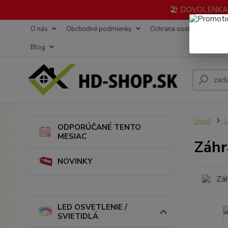
🏖️ DOVOLENKA 3
O nás
Obchodné podmienky
Ochrana osobných údajov
Blog
Úvod
L
ODPORÚČANÉ TENTO
MESIAC
Záhr
NOVINKY
LED OSVETLENIE /
SVIETIDLÁ