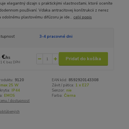
uje elegantný dizajn s praktickými vlastnosťami, ktoré oceníte
ždodennom používaní. Vďaka antracitovej konštrukcii z nerez
a odolnému plastovému difúzoru je ide...
celý popis
tupnosť
3-4 pracovné dni
 €
/
ks
Pridať do košíka
51 €
bez DPH
roduktu:
9120
EAN kód:
8592920143308
max 25 W
Závit / pätica:
1 x E27
krytia:
IP44
Senzor:
nie
a:
EMOS
Farba:
Čierna
 cenu / dostupnosť
obľúbených