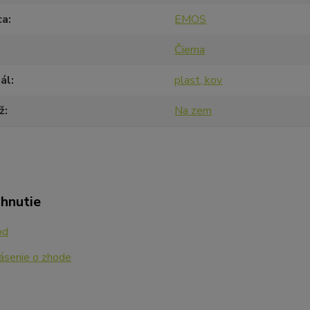
ca
EMOS
Čierna
ál
plast, kov
ž
Na zem
ahnutie
od
ásenie o zhode