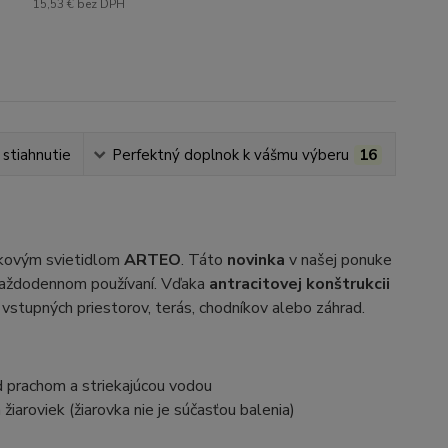
15,53 €
bez DPH
 stiahnutie
Perfektný doplnok k vášmu výberu
16
ikovým svietidlom
ARTEO
. Táto
novinka
v našej ponuke
i každodennom používaní. Vďaka
antracitovej konštrukcii
vstupných priestorov, terás, chodníkov alebo záhrad.
d prachom a striekajúcou vodou
iaroviek (žiarovka nie je súčasťou balenia)