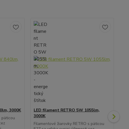
0lm, 3000K
LED filament RETRO 5W 1055lm,
3000K
LE
 päticou
cez
30
Filamentové žiarovky RETRO s päticou
u
E27 sa vďaka svojej účinnosti cez