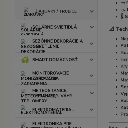
🧱
🌫️
ŽIAROVKY / TRUBICE
🌡️
S
SOLÁRNE SVIETIDLÁ
📐
Tech
Nap
SEZÓNNE DEKORÁCIE A
Pät
OSVETLENIE
Ro
Far
SMART DOMÁCNOSŤ
Kry
Mat
MONITOROVACIE
ZARIADENIA
Mat
Sen
METEOSTANICE,
Vyp
TEPLOMERY, VÁHY
Bal
Kat
ELEKTROMATERIÁL
Pro
ELEKTRONIKA PRE