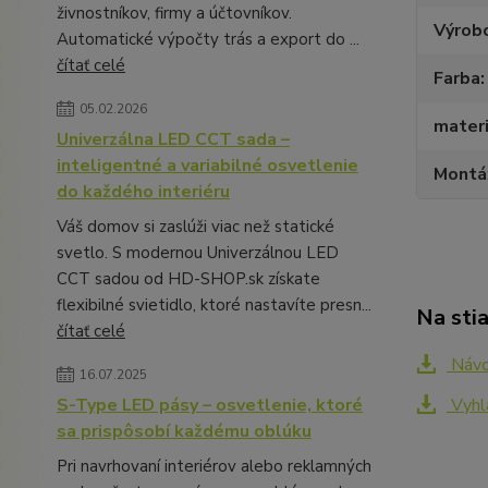
živnostníkov, firmy a účtovníkov.
Výrob
Automatické výpočty trás a export do ...
čítať celé
Farba
05.02.2026
materi
Univerzálna LED CCT sada –
inteligentné a variabilné osvetlenie
Montá
do každého interiéru
Váš domov si zaslúži viac než statické
svetlo. S modernou Univerzálnou LED
CCT sadou od HD-SHOP.sk získate
flexibilné svietidlo, ktoré nastavíte presn...
Na sti
čítať celé
Náv
16.07.2025
Vyhl
S-Type LED pásy – osvetlenie, ktoré
sa prispôsobí každému oblúku
Pri navrhovaní interiérov alebo reklamných