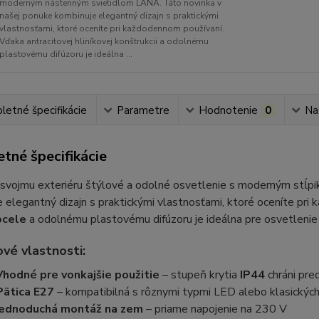
moderným nástenným svietidlom LANA. Táto novinka v
našej ponuke kombinuje elegantný dizajn s praktickými
vlastnosťami, ktoré oceníte pri každodennom používaní.
Vďaka antracitovej hliníkovej konštrukcii a odolnému
plastovému difúzoru je ideálna ...
etné špecifikácie
Parametre
Hodnotenie
0
Na
tné špecifikácie
 svojmu exteriéru štýlové a odolné osvetlenie s moderným stĺp
 elegantný dizajn s praktickými vlastnosťami, ktoré oceníte pr
ocele
a odolnému plastovému difúzoru je ideálna pre osvetlenie 
vé vlastnosti:
Vhodné pre vonkajšie použitie
– stupeň krytia
IP44
chráni pre
Pätica E27
– kompatibilná s rôznymi typmi LED alebo klasických ž
Jednoduchá montáž na zem
– priame napojenie na 230 V