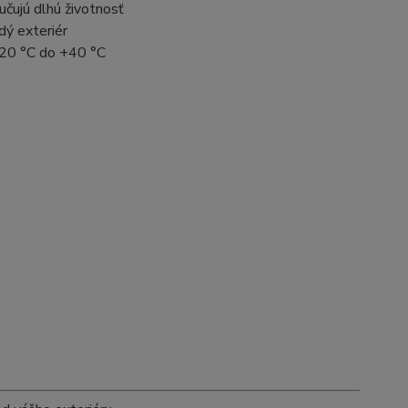
učujú dlhú životnosť
dý exteriér
-20 °C do +40 °C