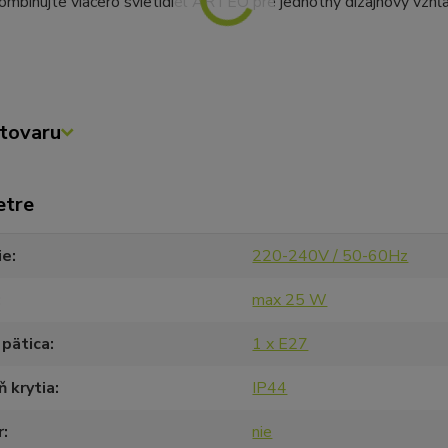
mbinujte viacero svietidiel ARTEO pre jednotný dizajnový vzhľa
tovaru
etre
ie
220-240V / 50-60Hz
max 25 W
 pätica
1 x E27
 krytia
IP44
r
nie