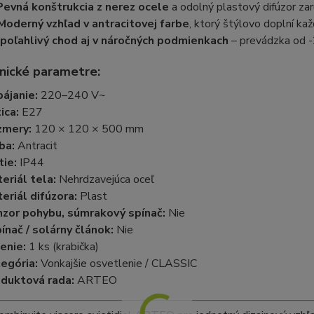
Pevná konštrukcia z nerez ocele
a odolný plastový difúzor zar
Moderný vzhľad v antracitovej farbe
, ktorý štýlovo doplní kaž
poľahlivý chod aj v náročných podmienkach
– prevádzka od 
nické parametre:
ájanie:
220–240 V~
ica:
E27
zmery:
120 × 120 × 500 mm
ba:
Antracit
tie:
IP44
eriál tela:
Nehrdzavejúca oceľ
eriál difúzora:
Plast
zor pohybu, súmrakový spínač:
Nie
ínač / solárny článok:
Nie
enie:
1 ks (krabička)
egória:
Vonkajšie osvetlenie / CLASSIC
duktová rada:
ARTEO