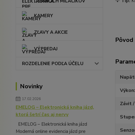
💡
Tip:
Ko
DOMÁCICH MILÁČIKOV
KAMERY
ZĽAVY A AKCIE
Pôvod 
VÝPREDAJ
Param
ROZDELENIE PODĽA ÚČELU
Napät
Novinky
Výkon
17.02.2026
Závit /
EMELOG – Elektronická kniha jázd,
ktorá šetrí čas aj nervy
Stupeň
EMELOG – Elektronická kniha jázd
Senzo
Moderná online evidencia jázd pre