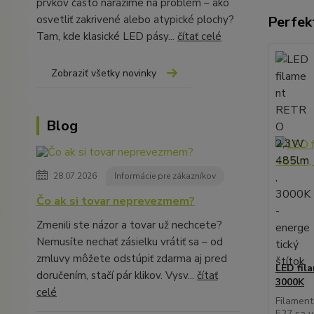
prvkov často narazíme na problém – ako
Perfek
osvetliť zakrivené alebo atypické plochy?
Tam, kde klasické LED pásy...
čítať celé
Zobraziť všetky novinky
Blog
28.07.2026
Informácie pre zákazníkov
Čo ak si tovar neprevezmem?
Zmenili ste názor a tovar už nechcete?
Nemusíte nechať zásielku vrátiť sa – od
zmluvy môžete odstúpiť zdarma aj pred
LED fil
doručením, stačí pár klikov. Vysv...
čítať
3000K
celé
Filament
E27 sa v