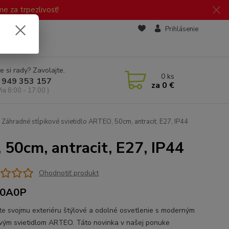
 za trpezlivosť!
zd
Prihlásenie
e si rady? Zavolajte.
0
ks
 949 353 157
za
0 €
Pia 8:00 - 17:00 )
Záhradné stĺpikové svietidlo ARTEO, 50cm, antracit, E27, IP44
 50cm, antracit, E27, IP44
Ohodnotiť produkt
0A0P
te svojmu exteriéru štýlové a odolné osvetlenie s moderným
ovým svietidlom ARTEO. Táto novinka v našej ponuke