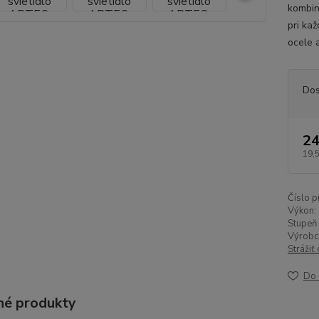
kombin
pri ka
ocele 
Dos
24
19,
Číslo p
Výkon:
Stupeň 
Výrobc
Strážiť
Do 
é produkty