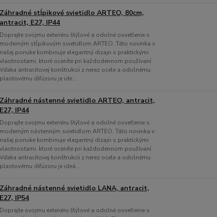
Záhradné stĺpikové svietidlo ARTEO, 80cm,
antracit, E27, IP44
Doprajte svojmu exteriéru štýlové a odolné osvetlenie s
moderným stĺpikovým svietidlom ARTEO. Táto novinka v
našej ponuke kombinuje elegantný dizajn s praktickými
vlastnosťami, ktoré oceníte pri každodennom používaní.
Vďaka antracitovej konštrukcii z nerez ocele a odolnému
plastovému difúzoru je ide...
Záhradné nástenné svietidlo ARTEO, antracit,
E27, IP44
Doprajte svojmu exteriéru štýlové a odolné osvetlenie s
moderným nástenným svietidlom ARTEO. Táto novinka v
našej ponuke kombinuje elegantný dizajn s praktickými
vlastnosťami, ktoré oceníte pri každodennom používaní.
Vďaka antracitovej konštrukcii z nerez ocele a odolnému
plastovému difúzoru je ideá...
Záhradné nástenné svietidlo LANA, antracit,
E27, IP54
Doprajte svojmu exteriéru štýlové a odolné osvetlenie s