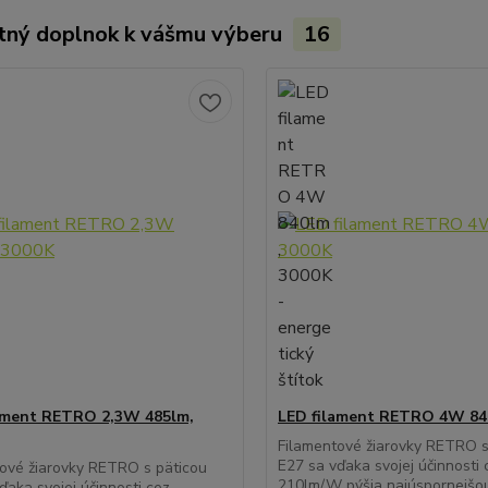
tný doplnok k vášmu výberu
16
ament RETRO 2,3W 485lm,
LED filament RETRO 4W 84
Filamentové žiarovky RETRO s
E27 sa vďaka svojej účinnosti 
ové žiarovky RETRO s päticou
210lm/W pýšia najúspornejšo
ďaka svojej účinnosti cez