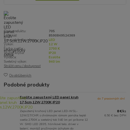
Číslo produktu:
705
EAN kód:
8590849524369
Typ svetelného zdroja:
LED
Výkon:
12 W
Farba svetla:
2700 K
Stupeň krytia:
IP20
Výrobca:
Ecolite
Svetelný výkon:
940 lm
Strážiť cenu / dostupnosť
Do obľúbených
Podobné produkty
Ecolite zapustený LED panel kruh
do 7 pracovných dní
17,5cm,12W,2700K,IP20
Zapustený kruhový LED panel LED-WSL-
8 €
/
ks
12W/27/CHR s chrómovým rámom ponúka teplé
6,50 €
bez DPH
svetlo 2700K a svetelný tok 940 lm pri príkone 12
W. SMD LED 2835, hliníkové telo, driver v
balení, montáž pružinovým úchytom do