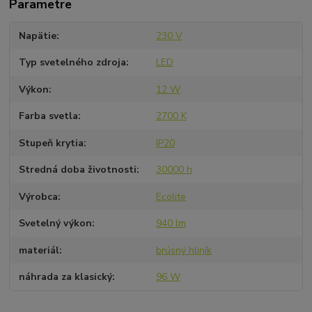
Parametre
Napätie
230 V
Typ svetelného zdroja
LED
Výkon
12 W
Farba svetla
2700 K
Stupeň krytia
IP20
Stredná doba životnosti
30000 h
Výrobca
Ecolite
Svetelný výkon
940 lm
materiál
brúsný hliník
náhrada za klasický
96 W