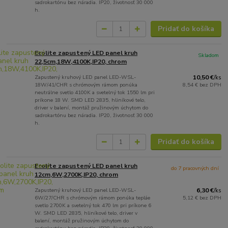
sadrokartónu bez náradia. IP20, životnosť 30 000
h.
Pridať do košíka
Ecolite zapustený LED panel kruh
Skladom
22,5cm,18W,4100K,IP20, chrom
Zapustený kruhový LED panel LED-WSL-
10,50 €
/
ks
18W/41/CHR s chrómovým rámom ponúka
8,54 €
bez DPH
neutrálne svetlo 4100K a svetelný tok 1550 lm pri
príkone 18 W. SMD LED 2835, hliníkové telo,
driver v balení, montáž pružinovým úchytom do
sadrokartónu bez náradia. IP20, životnosť 30 000
h.
Pridať do košíka
Ecolite zapustený LED panel kruh
do 7 pracovných dní
12cm,6W,2700K,IP20, chrom
Zapustený kruhový LED panel LED-WSL-
6,30 €
/
ks
6W/27/CHR s chrómovým rámom ponúka tepláe
5,12 €
bez DPH
svetlo 2700K a svetelný tok 470 lm pri príkone 6
W. SMD LED 2835, hliníkové telo, driver v
balení, montáž pružinovým úchytom do