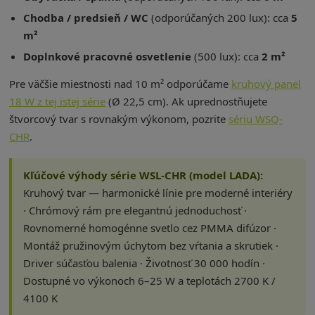
Chodba / predsieň / WC
(odporúčaných 200 lux): cca
5
m²
Doplnkové pracovné osvetlenie
(500 lux): cca
2 m²
Pre väčšie miestnosti nad 10 m² odporúčame
kruhový panel
18 W z tej istej série
(Ø 22,5 cm). Ak uprednostňujete
štvorcový tvar s rovnakým výkonom, pozrite
sériu WSQ-
CHR
.
Kľúčové výhody série WSL-CHR (model LADA):
Kruhový tvar — harmonické línie pre moderné interiéry
· Chrómový rám pre elegantnú jednoduchosť ·
Rovnomerné homogénne svetlo cez PMMA difúzor ·
Montáž pružinovým úchytom bez vŕtania a skrutiek ·
Driver súčasťou balenia · Životnosť 30 000 hodín ·
Dostupné vo výkonoch 6–25 W a teplotách 2700 K /
4100 K