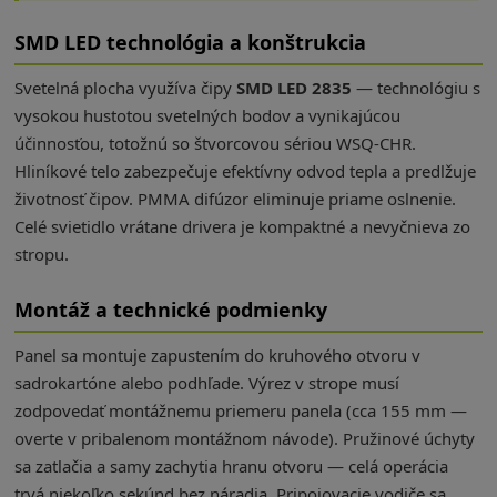
SMD LED technológia a konštrukcia
Svetelná plocha využíva čipy
SMD LED 2835
— technológiu s
vysokou hustotou svetelných bodov a vynikajúcou
účinnosťou, totožnú so štvorcovou sériou WSQ-CHR.
Hliníkové telo zabezpečuje efektívny odvod tepla a predlžuje
životnosť čipov. PMMA difúzor eliminuje priame oslnenie.
Celé svietidlo vrátane drivera je kompaktné a nevyčnieva zo
stropu.
Montáž a technické podmienky
Panel sa montuje zapustením do kruhového otvoru v
sadrokartóne alebo podhľade. Výrez v strope musí
zodpovedať montážnemu priemeru panela (cca 155 mm —
overte v pribalenom montážnom návode). Pružinové úchyty
sa zatlačia a samy zachytia hranu otvoru — celá operácia
trvá niekoľko sekúnd bez náradia. Pripojovacie vodiče sa