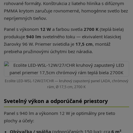
rohované formáty. Konštrukcia z liateho hliníka s difúznym
PMMA krytom zaručuje rovnomerné, homogénne svetlo bez
nepríjemných tieňov.
Panel s výkonom
12 W
a farbou svetla
2700 K
(teplá biela)
produkuje
940 lm
svetelného toku — ekvivalent klasickej
žiarovky 96 W. Priemer svietidla je
17,5 cm
, montáž
prebieha pružinovými úchytmi bez náradia.
Ecolite LED-WSL-12W/27/CHR — kruhový zapustený panel LADA, chrómový
rám, Ø 17,5 cm, 2700 K
Svetelný výkon a odporúčané priestory
Panel s 940 lm a výkonom 12 W je optimálny pre tieto
plochy a účely:
Obývačka / spálňa
(odporúčaných 150 lux): cca
6 m²