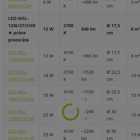
6 W
~490 lm
3 m
6W/41/CHR
K
cm
LED-WSL-
12W/27/CHR
2700
Ø 17,5
12 W
940 lm
6 m
★ práve
K
cm
prezeráte
LED-WSL-
4100
Ø 17,5
12 W
~960 lm
6 m
12W/41/CHR
K
cm
LED-WSL-
2700
~1530
Ø 22,5
18 W
10 
18W/27/CHR
K
lm
cm
LED-WSL-
4100
~1550
Ø 22,5
18 W
10 
18W/41/CHR
K
lm
cm
LED-WSL-
2700
~2240
Ø 30
25 W
15 
25W/27/CHR
K
lm
cm
LED-WSL-
4100
~2240
Ø 30
25 W
15 
25W/41/CHR
K
lm
cm