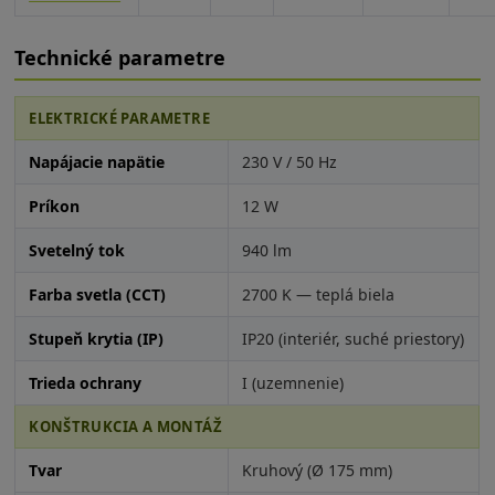
Technické parametre
ELEKTRICKÉ PARAMETRE
Napájacie napätie
230 V / 50 Hz
Príkon
12 W
Svetelný tok
940 lm
Farba svetla (CCT)
2700 K — teplá biela
Stupeň krytia (IP)
IP20 (interiér, suché priestory)
Trieda ochrany
I (uzemnenie)
KONŠTRUKCIA A MONTÁŽ
Tvar
Kruhový (Ø 175 mm)