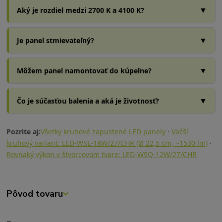
▼
Aký je rozdiel medzi 2700 K a 4100 K?
▼
Je panel stmievateľný?
▼
Môžem panel namontovať do kúpeľne?
▼
Čo je súčasťou balenia a aká je životnosť?
Pozrite aj:
Všetky kruhové zapustené LED panely
·
Väčší
kruhový variant: LED-WSL-18W/27/CHR (Ø 22,5 cm, ~1530 lm)
·
Rovnaký výkon v štvorcovom tvare: LED-WSQ-12W/27/CHR
Pôvod tovaru