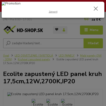
🏖️ DOVOLENKA 30.7.2026 – 9.8.2026 · Objednávky vybavíme po
návrate. Ďakujeme za trpezlivosť!
Zatvoriť
0
ks
+421 949 353 157
za
0 €
( Po - Pia 8:00 - 17:00 )
Menu
Hľadať
Úvod
LED OSVETLENIE / SVIETIDLÁ
LED PANELY
Malé panely (3W
- 30W)
Kruhové zapustené panely
Ecolite zapustený LED panel kruh
17,5cm,12W,2700K,IP20
Ecolite zapustený LED panel kruh
17,5cm,12W,2700K,IP20