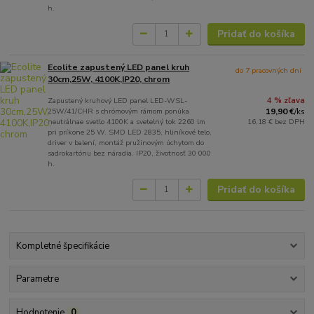
h.
Pridať do košíka
Ecolite zapustený LED panel kruh
do 7 pracovných dní
30cm,25W, 4100K,IP20, chrom
Zapustený kruhový LED panel LED-WSL-
4 % zľava
25W/41/CHR s chrómovým rámom ponúka
19,90 €
/
ks
neutrálnae svetlo 4100K a svetelný tok 2260 lm
16,18 €
bez DPH
pri príkone 25 W. SMD LED 2835, hliníkové telo,
driver v balení, montáž pružinovým úchytom do
sadrokartónu bez náradia. IP20, životnosť 30 000
h.
Pridať do košíka
Kompletné špecifikácie
Parametre
Hodnotenie
0