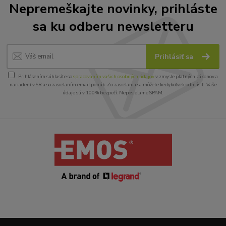
Nepremeškajte novinky, prihláste
sa ku odberu newsletteru
Prihlásiť sa
Prihlásením súhlasíte so
spracovaním vašich osobných údajov
v zmysle platných zákonov a
nariadení v SR a so zasielaním email ponúk. Zo zasielania sa môžete kedykoľvek odhlásiť. Vaše
údaje sú v 100% bezpečí. Neposielame SPAM.