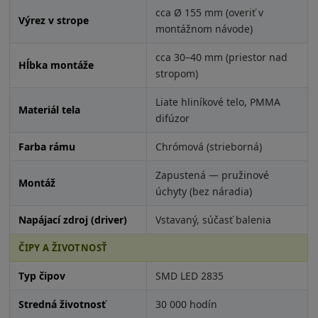
cca Ø 155 mm (overiť v
Výrez v strope
montážnom návode)
cca 30–40 mm (priestor nad
Hĺbka montáže
stropom)
Liate hliníkové telo, PMMA
Materiál tela
difúzor
Farba rámu
Chrómová (strieborná)
Zapustená — pružinové
Montáž
úchyty (bez náradia)
Napájací zdroj (driver)
Vstavaný, súčasť balenia
ČIPY A ŽIVOTNOSŤ
Typ čipov
SMD LED 2835
Stredná životnosť
30 000 hodín