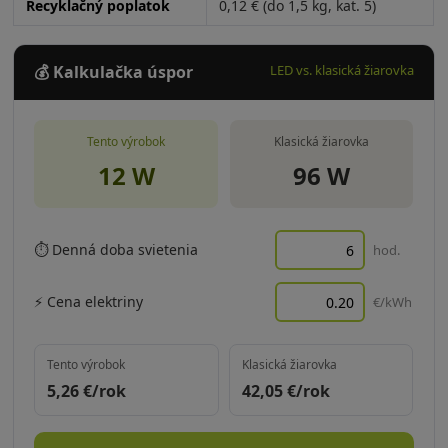
Recyklačný poplatok
0,12 € (do 1,5 kg, kat. 5)
💰 Kalkulačka úspor
LED vs. klasická žiarovka
Tento výrobok
Klasická žiarovka
12 W
96 W
⏱ Denná doba svietenia
hod.
⚡ Cena elektriny
€/kWh
Tento výrobok
Klasická žiarovka
5,26
€/rok
42,05
€/rok