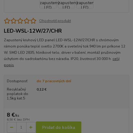
Ohodnotiť produkt
LED-WSL-12W/27/CHR
Zapustený kruhový LED panel LED-WSL-12W/27/CHR s chrómovým
rámom ponúka teplé svetlo 2700K a svetelný tok 940 lm pri príkone 12
W. SMD LED 2835, hliníkové telo, driver v balení, montáž pružinovým
úchytom do sadrokartónu bez náradia. IP20, životnosť 30 000 h.
celý
popis
Dostupnosť
do 7 pracovných dní
Recyklačný
0,12 €
poplatok do
1,5kg kat.5
8 €
/
ks
6,50 €
bez DPH
Pridať do košíka