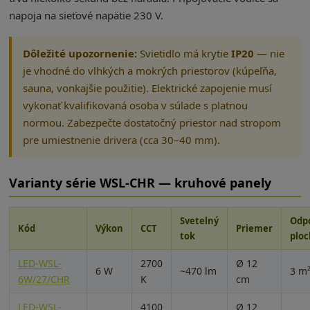
napoja na sieťové napätie 230 V.
Dôležité upozornenie:
Svietidlo má krytie
IP20
— nie
je vhodné do vlhkých a mokrých priestorov (kúpeľňa,
sauna, vonkajšie použitie). Elektrické zapojenie musí
vykonať kvalifikovaná osoba v súlade s platnou
normou. Zabezpečte dostatočný priestor nad stropom
pre umiestnenie drivera (cca 30–40 mm).
Varianty série WSL-CHR — kruhové panely
Svetelný
Odp
Kód
Výkon
CCT
Priemer
tok
plo
LED-WSL-
2700
Ø 12
6 W
~470 lm
3 m
6W/27/CHR
K
cm
LED-WSL-
4100
Ø 12