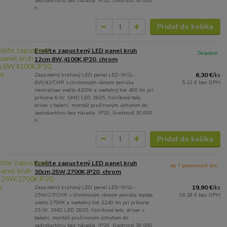
sadrokartónu bez náradia. IP20, životnosť 30 000
h.
Pridať do košíka
Ecolite zapustený LED panel kruh
Skladom
12cm,6W,4100K,IP20, chrom
Zapustený kruhový LED panel LED-WSL-
6,30 €
/
ks
6W/41/CHR s chrómovým rámom ponúka
5,12 €
bez DPH
neutrálnae svetlo 4100K a svetelný tok 490 lm pri
príkone 6 W. SMD LED 2835, hliníkové telo,
driver v balení, montáž pružinovým úchytom do
sadrokartónu bez náradia. IP20, životnosť 30 000
h.
Pridať do košíka
Ecolite zapustený LED panel kruh
do 7 pracovných dní
30cm,25W,2700K,IP20, chrom
Zapustený kruhový LED panel LED-WSL-
19,90 €
/
ks
25W/27/CHR s chrómovým rámom ponúka tepláe
16,18 €
bez DPH
svetlo 2700K a svetelný tok 2240 lm pri príkone
25 W. SMD LED 2835, hliníkové telo, driver v
balení, montáž pružinovým úchytom do
sadrokartónu bez náradia. IP20, životnosť 30 000