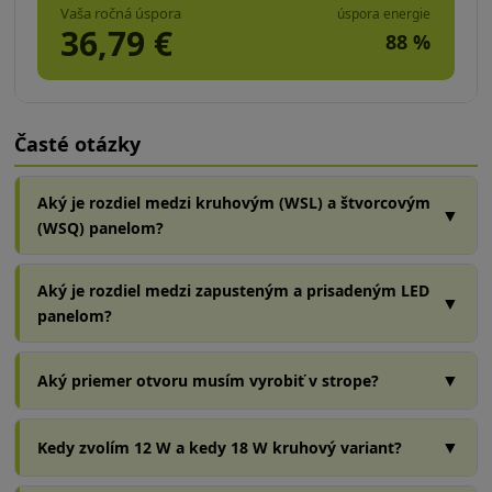
Vaša ročná úspora
úspora energie
36,79
€
88
%
Časté otázky
Aký je rozdiel medzi kruhovým (WSL) a štvorcovým
▼
(WSQ) panelom?
Aký je rozdiel medzi zapusteným a prisadeným LED
▼
panelom?
▼
Aký priemer otvoru musím vyrobiť v strope?
▼
Kedy zvolím 12 W a kedy 18 W kruhový variant?