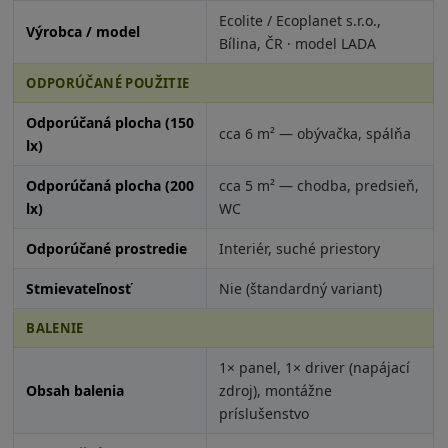
Ecolite / Ecoplanet s.r.o.,
Výrobca / model
Bílina, ČR · model LADA
ODPORÚČANÉ POUŽITIE
Odporúčaná plocha (150
cca 6 m² — obývačka, spálňa
lx)
Odporúčaná plocha (200
cca 5 m² — chodba, predsieň,
lx)
WC
Odporúčané prostredie
Interiér, suché priestory
Stmievateľnosť
Nie (štandardný variant)
BALENIE
1× panel, 1× driver (napájací
Obsah balenia
zdroj), montážne
príslušenstvo