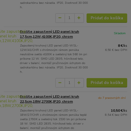
sadrokartónu bez náradia. IP20, životnosť 30 000
h.
Pridať do košíka
Ecolite zapustený LED panel kruh
Skladom
17,5cm,12W,4100K,IP20, chrom
Zapustený kruhový LED panel LED-WSL-
8 €
/
ks
12W/41/CHR s chrómovým rámom ponúka
6,50 €
bez DPH
neutrálne svetlo 4100K a svetelný tok 960 lm pri
príkone 12 W. SMD LED 2835, hliníkové telo,
driver v balení, montáž pružinovým úchytom do
sadrokartónu bez náradia. IP20, životnosť 30 000
h.
Pridať do košíka
Ecolite zapustený LED panel kruh
do 7 pracovných dní
22,5cm,18W,2700K,IP20, chrom
Zapustený kruhový LED panel LED-WSL-
10,50 €
/
ks
18W/27/CHR s chrómovým rámom ponúka teplé
8,54 €
bez DPH
svetlo 2700K a svetelný tok 1530 lm pri príkone
18 W. SMD LED 2835, hliníkové telo, driver v
balení, montáž pružinovým úchytom do