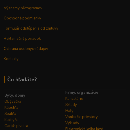
Významy piktogramov
Obchodné podmienky
Formulár odstúpenia od zmluvy
Reklamačný poriadok
Ochrana osobných údajov
Kontakty
Čo hľadáte?
Firmy, organizácie
Byty, domy
Kancelárie
Obývačka
Sklady
Kúpelňa
Haly
Spálňa
Vonkajšie priestory
Kuchyňa
Výklady
Garáž, pivnica
Elektronická kniha
jázd