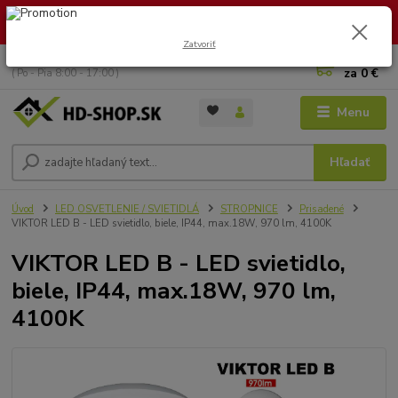
🏖️ DOVOLENKA 30.7.2026 – 9.8.2026 · Objednávky vybavíme po
návrate. Ďakujeme za trpezlivosť!
Zatvoriť
0
ks
+421 949 353 157
za
0 €
( Po - Pia 8:00 - 17:00 )
Menu
Hľadať
Úvod
LED OSVETLENIE / SVIETIDLÁ
STROPNICE
Prisadené
VIKTOR LED B - LED svietidlo, biele, IP44, max.18W, 970 lm, 4100K
VIKTOR LED B - LED svietidlo,
biele, IP44, max.18W, 970 lm,
4100K