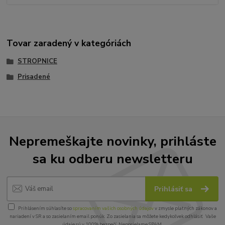
Tovar zaradený v kategóriách
STROPNICE
Prisadené
Nepremeškajte novinky, prihláste
sa ku odberu newsletteru
Prihlásiť sa
Prihlásením súhlasíte so
spracovaním vašich osobných údajov
v zmysle platných zákonov a
nariadení v SR a so zasielaním email ponúk. Zo zasielania sa môžete kedykoľvek odhlásiť. Vaše
údaje sú v 100% bezpečí. Neposielame SPAM.