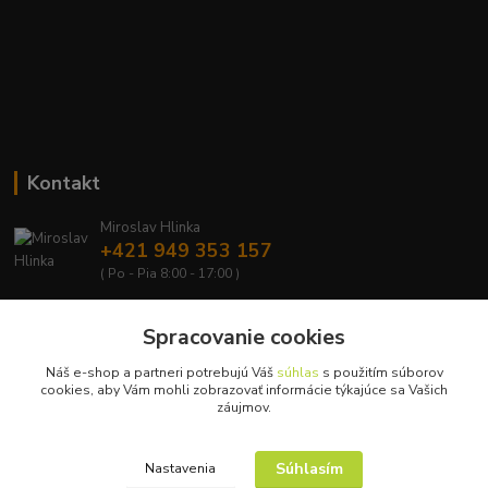
Kontakt
Miroslav Hlinka
+421 949 353 157
( Po - Pia 8:00 - 17:00 )
info@hd-shop.sk
Spracovanie cookies
Náš e-shop a partneri potrebujú Váš
súhlas
s použitím súborov
cookies, aby Vám mohli zobrazovať informácie týkajúce sa Vašich
záujmov.
Upravit sběr cookies.
Súhlasím
Nastavenia