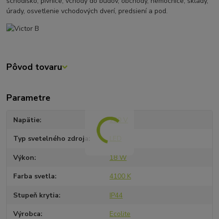
schodisko, pivnice, vchody do budov, obchody, nemocnice, sklady,
úrady, osvetlenie vchodových dverí, predsiení a pod.
Pôvod tovaru
Parametre
Napätie
230 V
Typ svetelného zdroja
LED
Výkon
18 W
Farba svetla
4100 K
Stupeň krytia
IP44
Výrobca
Ecolite