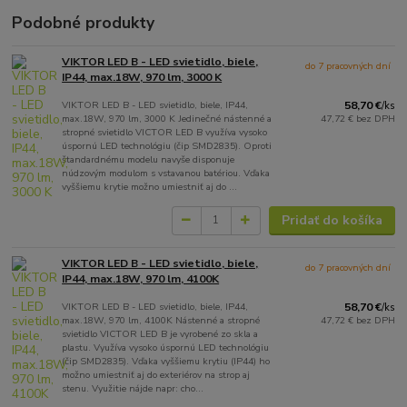
Podobné produkty
VIKTOR LED B - LED svietidlo, biele,
do 7 pracovných dní
IP44, max.18W, 970 lm, 3000 K
VIKTOR LED B - LED svietidlo, biele, IP44,
58,70 €
/
ks
max.18W, 970 lm, 3000 K Jedinečné nástenné a
47,72 €
bez DPH
stropné svietidlo VICTOR LED B využíva vysoko
úspornú LED technológiu (čip SMD2835). Oproti
štandardnému modelu navyše disponuje
núdzovým modulom s vstavanou batériou. Vďaka
vyššiemu krytie možno umiestniť aj do ...
Pridať do košíka
VIKTOR LED B - LED svietidlo, biele,
do 7 pracovných dní
IP44, max.18W, 970 lm, 4100K
VIKTOR LED B - LED svietidlo, biele, IP44,
58,70 €
/
ks
max.18W, 970 lm, 4100K Nástenné a stropné
47,72 €
bez DPH
svietidlo VICTOR LED B je vyrobené zo skla a
plastu. Využíva vysoko úspornú LED technológiu
(čip SMD2835). Vďaka vyššiemu krytiu (IP44) ho
možno umiestniť aj do exteriérov na strop aj
stenu. Využitie nájde napr: cho...