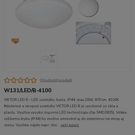
Ohodnotiť produkt
W131/LED/B-4100
VIKTOR LED B - LED svietidlo, biele, IP44, max.18W, 970 lm, 4100K
Nástenné a stropné svietidlo VICTOR LED B je vyrobené zo skla a
plastu. Využíva vysoko úspornú LED technológiu (čip SMD2835). Vďaka
vyššiemu krytiu (IP44) ho možno umiestniť aj do exteriérov na strop aj
stenu. Využitie nájde napr: cho...
celý popis