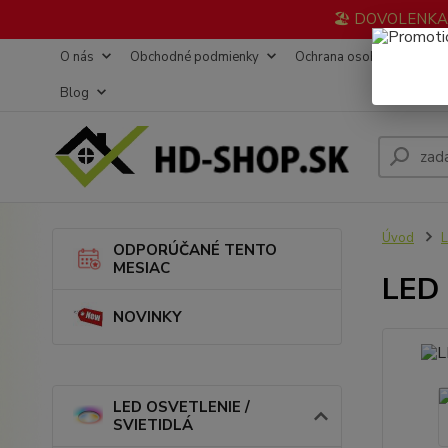
🏖️ DOVOLENKA 3
O nás
Obchodné podmienky
Ochrana osobných údajov
Blog
Úvod
L
ODPORÚČANÉ TENTO
MESIAC
LED 
NOVINKY
LED OSVETLENIE /
SVIETIDLÁ