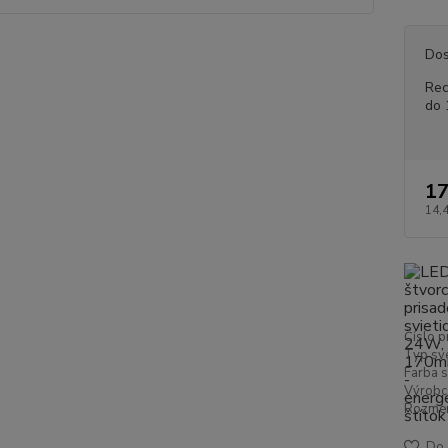
Dos
Rec
do 
17
14,
Číslo p
Typ sve
Farba s
Výrobc
Rozmer
Do 