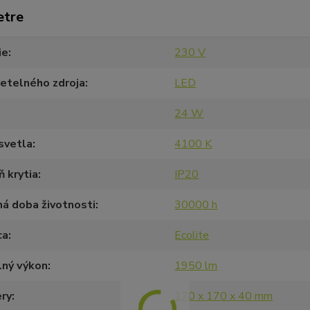
etre
ie
230 V
etelného zdroja
LED
24 W
svetla
4100 K
 krytia
IP20
á doba životnosti
30000 h
ca
Ecolite
lný výkon
1950 lm
ry
170 x 170 x 40 mm