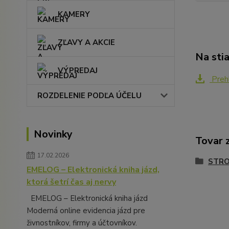
KAMERY
ZĽAVY A AKCIE
Na sti
VÝPREDAJ
Preh
ROZDELENIE PODĽA ÚČELU
Novinky
Tovar 
17.02.2026
STRO
EMELOG – Elektronická kniha jázd,
ktorá šetrí čas aj nervy
EMELOG – Elektronická kniha jázd
Moderná online evidencia jázd pre
živnostníkov, firmy a účtovníkov.