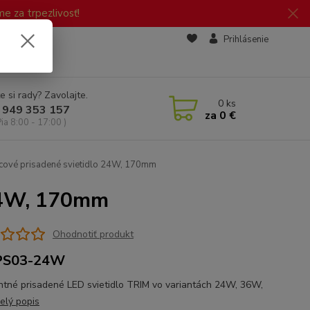
 za trpezlivosť!
zd
Prihlásenie
e si rady? Zavolajte.
0
ks
 949 353 157
za
0 €
Pia 8:00 - 17:00 )
cové prisadené svietidlo 24W, 170mm
 24W, 170mm
Ohodnotiť produkt
S03-24W
ntné prisadené LED svietidlo TRIM vo variantách 24W, 36W,
elý popis