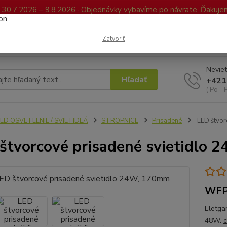
0.7.2026 – 9.8.2026 · Objednávky vybavíme po návrate. Ďakujeme
Kontakty
FAQ
Reklamácia / Vrátenie tovaru
Elektronická kniha já
Zatvoriť
Neviet
Hľadať
+421
( Po - 
ED OSVETLENIE / SVIETIDLÁ
STROPNICE
Prisadené
LED štvor
štvorcové prisadené svietidlo
WFP
Eletga
48W.
c