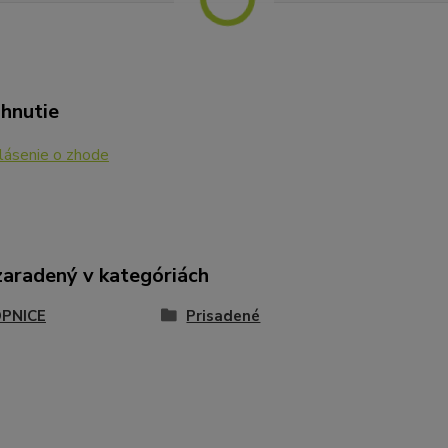
ahnutie
lásenie o zhode
zaradený v kategóriách
PNICE
Prisadené