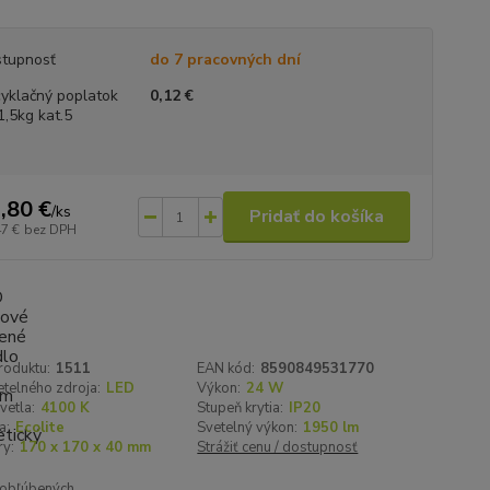
tupnosť
do 7 pracovných dní
yklačný poplatok
0,12 €
1,5kg kat.5
,80 €
/
ks
Pridať do košíka
47 €
bez DPH
roduktu:
1511
EAN kód:
8590849531770
telného zdroja:
LED
Výkon:
24 W
vetla:
4100 K
Stupeň krytia:
IP20
a:
Ecolite
Svetelný výkon:
1950 lm
y:
170 x 170 x 40 mm
Strážiť cenu / dostupnosť
obľúbených