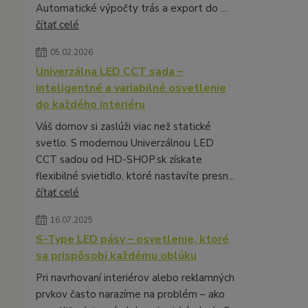
Automatické výpočty trás a export do ...
čítať celé
05.02.2026
Univerzálna LED CCT sada –
inteligentné a variabilné osvetlenie
do každého interiéru
Váš domov si zaslúži viac než statické
svetlo. S modernou Univerzálnou LED
CCT sadou od HD-SHOP.sk získate
flexibilné svietidlo, ktoré nastavíte presn...
čítať celé
16.07.2025
S-Type LED pásy – osvetlenie, ktoré
sa prispôsobí každému oblúku
Pri navrhovaní interiérov alebo reklamných
prvkov často narazíme na problém – ako