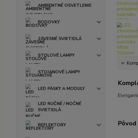
AMBIENTNÉ OSVETLENIE
BODOVKY
ZÁVESNÉ SVIETIDLÁ
STOLOVÉ LAMPY
Kompl
STOJANOVÉ LAMPY
Komple
LED PÁSKY A MODULY
Eletgant
LED RUČNÉ / NOČNÉ
SVIETIDLÁ
Pôvod 
REFLEKTORY