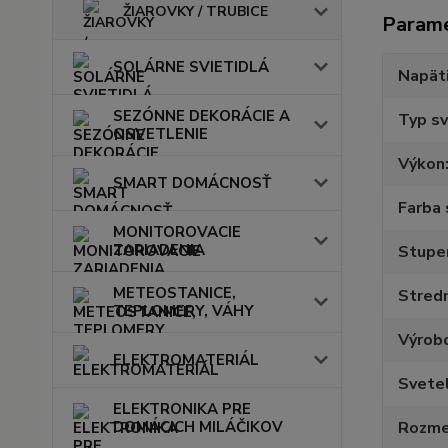
ŽIAROVKY / TRUBICE
Param
SOLÁRNE SVIETIDLÁ
Napät
SEZÓNNE DEKORÁCIE A
Typ sv
OSVETLENIE
Výkon
SMART DOMÁCNOSŤ
Farba 
MONITOROVACIE
ZARIADENIA
Stupeň
METEOSTANICE,
Stredn
TEPLOMERY, VÁHY
Výrob
ELEKTROMATERIÁL
Svete
ELEKTRONIKA PRE
DOMÁCICH MILÁČIKOV
Rozme