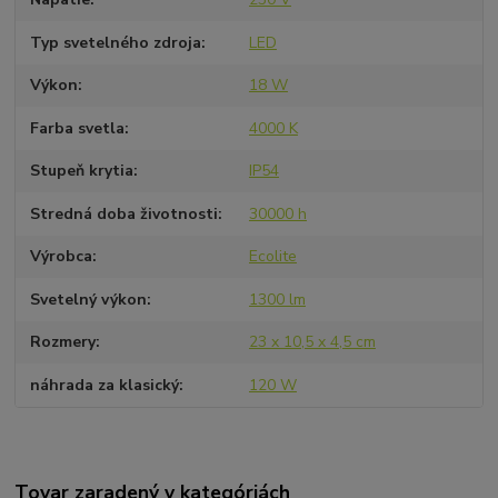
Typ svetelného zdroja
LED
Výkon
18 W
Farba svetla
4000 K
Stupeň krytia
IP54
Stredná doba životnosti
30000 h
Výrobca
Ecolite
Svetelný výkon
1300 lm
Rozmery
23 x 10,5 x 4,5 cm
náhrada za klasický
120 W
Tovar zaradený v kategóriách