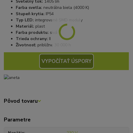
Svetelný tok:
1405 lm
Farba svetla:
neutrálna biela (4000 K)
Stupeň krytia:
IP54
Typ LED:
integrované SMD moduly
Materiál:
plast
Farba produktu:
sivá
Trieda ochrany:
II
Životnosť:
približne 30 000 h
VYPOČÍTAŤ ÚSPORY
Pôvod tovaru
Parametre
Napätie
230 V