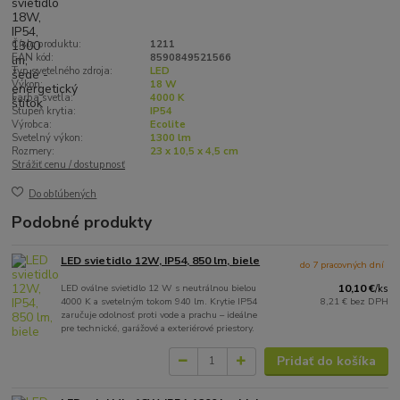
Číslo produktu:
1211
EAN kód:
8590849521566
Typ svetelného zdroja:
LED
Výkon:
18 W
Farba svetla:
4000 K
Stupeň krytia:
IP54
Výrobca:
Ecolite
Svetelný výkon:
1300 lm
Rozmery:
23 x 10,5 x 4,5 cm
Strážiť cenu / dostupnosť
Do obľúbených
Podobné produkty
LED svietidlo 12W, IP54, 850 lm, biele
do 7 pracovných dní
LED oválne svietidlo 12 W s neutrálnou bielou
10,10 €
/
ks
4000 K a svetelným tokom 940 lm. Krytie IP54
8,21 €
bez DPH
zaručuje odolnosť proti vode a prachu – ideálne
pre technické, garážové a exteriérové priestory.
Pridať do košíka