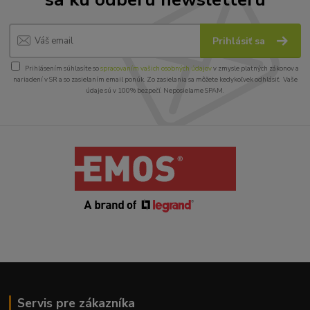
Prihlásiť sa
Prihlásením súhlasíte so
spracovaním vašich osobných údajov
v zmysle platných zákonov a
nariadení v SR a so zasielaním email ponúk. Zo zasielania sa môžete kedykoľvek odhlásiť. Vaše
údaje sú v 100% bezpečí. Neposielame SPAM.
Servis pre zákazníka