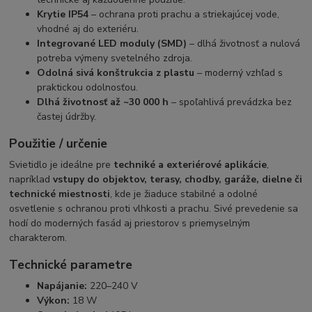
Krytie IP54
– ochrana proti prachu a striekajúcej vode,
vhodné aj do exteriéru.
Integrované LED moduly (SMD)
– dlhá životnosť a nulová
potreba výmeny svetelného zdroja.
Odolná sivá konštrukcia z plastu
– moderný vzhľad s
praktickou odolnosťou.
Dlhá životnosť až ~30 000 h
– spoľahlivá prevádzka bez
častej údržby.
Použitie / určenie
Svietidlo je ideálne pre
techniké a exteriérové aplikácie
,
napríklad
vstupy do objektov, terasy, chodby, garáže, dielne či
technické miestnosti
, kde je žiaduce stabilné a odolné
osvetlenie s ochranou proti vlhkosti a prachu. Sivé prevedenie sa
hodí do moderných fasád aj priestorov s priemyselným
charakterom.
Technické parametre
Napájanie:
220–240 V
Výkon:
18 W