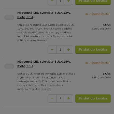
Pridať do košíka
Nástenné LED svietidlo BULK 12W,
do 7 pracovných dní
biele, IP54
Vonkajšie nástenné LED svietidlo Ecolite BULK,
4 €
/
ks
12W, 960 lm, 4000K, IP54. Úsporné a odolné
3,25 €
bez DPH
svietidlo vhodné pre fasády, vstupy, chodby a
technické miestnosti s dlhou životnosťou a bez
potreby výmeny žiarovky.
Pridať do košíka
Nástenné LED svietidlo BULK 18W,
do 7 pracovných dní
biele, IP54
Ecolite BULK je odolné vonkajšie LED svietidlo s
6 €
/
ks
krytím IP54, úsporným výkonom 18W a
4,88 €
bez DPH
svetelným tokom 1440 lm. Ideálne na fasády,
vstupy a chodby, s dlhou životnosťou a
integrovaným LED zdrojom.
Pridať do košíka