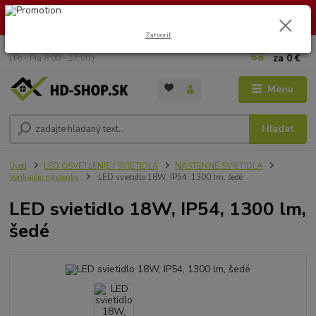
🏖️ DOVOLENKA 30.7.2026 – 9.8.2026 · Objednávky vybavíme po
návrate. Ďakujeme za trpezlivosť!
Zatvoriť
0
ks
+421 949 353 157
za
0 €
( Po - Pia 8:00 - 17:00 )
Menu
Hľadať
Úvod
LED OSVETLENIE / SVIETIDLÁ
NÁSTENNÉ SVIETIDLÁ
Vonkajšie nástenky
LED svietidlo 18W, IP54, 1300 lm, šedé
LED svietidlo 18W, IP54, 1300 lm,
šedé