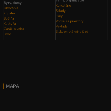
Firmy, organizácie
Byty, domy
Kancelárie
Obývačka
Sklady
Kúpelňa
Haly
Spálňa
Vonkajšie priestory
Kuchyňa
Výklady
Garáž, pivnica
Elektronická kniha
jázd
Dvor
MAPA