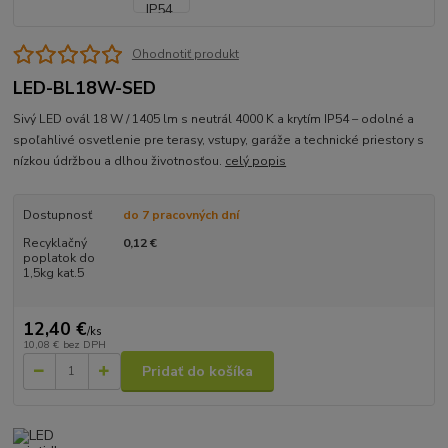
Ohodnotiť produkt
LED-BL18W-SED
Sivý LED ovál 18 W / 1405 lm s neutrál 4000 K a krytím IP54 – odolné a
spoľahlivé osvetlenie pre terasy, vstupy, garáže a technické priestory s
nízkou údržbou a dlhou životnosťou.
celý popis
Dostupnosť
do 7 pracovných dní
Recyklačný
0,12 €
poplatok do
1,5kg kat.5
12,40 €
/
ks
10,08 €
bez DPH
Pridať do košíka