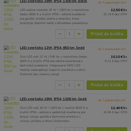
LED svietidlo 18W, IP54, 1300 lm, biele
do 7 pracovných dní
LED oválne svietidlo 18 W / 1405 lm s neutrálnou
12,50 €
/
ks
bielou 4000 K a krytím IP54 – odolné osvetlenie
10,16 €
bez DPH
pre garáže, chodby, dielne a exteriéry, ktoré
poskytuje stabilné svetlo s dlhodobou prevádzkou.
Pridať do košíka
LED svietidlo 12W, IP54, 850 lm, šedé
do 7 pracovných dní
Sivý LED ovál 12 W / 940 lm s neutrálnou bielou
10,10 €
/
ks
4000 K a krytím IP54 pre odolné exteriérové a
8,21 €
bez DPH
technické osvetlenie. Integrované SMD LED
moduly zabezpečujú úspornú prevádzku a dlhú
životnosť bez výmeny zdroja.
Pridať do košíka
LED svietidlo 18W, IP54, 1300 lm, šedé
do 7 pracovných dní
Sivý LED ovál 18 W / 1405 lm s neutrál 4000 K a
12,40 €
/
ks
krytím IP54 – odolné a spoľahlivé osvetlenie pre
10,08 €
bez DPH
terasy, vstupy, garáže a technické priestory s
nízkou údržbou a dlhou životnosťou.