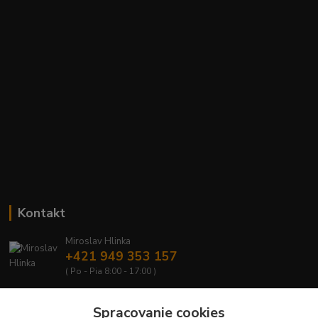
Kontakt
Miroslav Hlinka
+421 949 353 157
( Po - Pia 8:00 - 17:00 )
info@hd-shop.sk
Spracovanie cookies