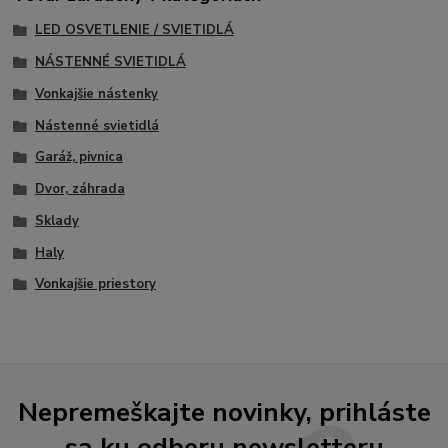
LED OSVETLENIE / SVIETIDLÁ
NÁSTENNÉ SVIETIDLÁ
Vonkajšie nástenky
Nástenné svietidlá
Garáž, pivnica
Dvor, záhrada
Sklady
Haly
Vonkajšie priestory
Nepremeškajte novinky, prihláste
sa ku odberu newsletteru