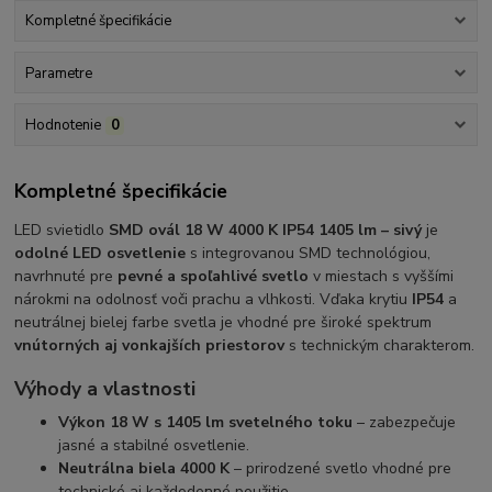
Kompletné špecifikácie
Parametre
Hodnotenie
0
Kompletné špecifikácie
LED svietidlo
SMD ovál 18 W 4000 K IP54 1405 lm – sivý
je
odolné LED osvetlenie
s integrovanou SMD technológiou,
navrhnuté pre
pevné a spoľahlivé svetlo
v miestach s vyššími
nárokmi na odolnosť voči prachu a vlhkosti. Vďaka krytiu
IP54
a
neutrálnej bielej farbe svetla je vhodné pre široké spektrum
vnútorných aj vonkajších priestorov
s technickým charakterom.
Výhody a vlastnosti
Výkon 18 W s 1405 lm svetelného toku
– zabezpečuje
jasné a stabilné osvetlenie.
Neutrálna biela 4000 K
– prirodzené svetlo vhodné pre
technické aj každodenné použitie.