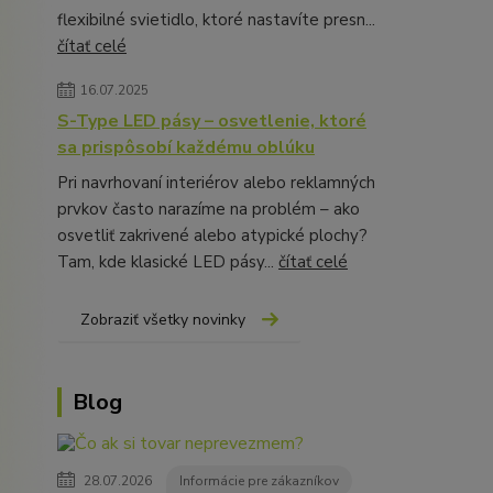
flexibilné svietidlo, ktoré nastavíte presn...
čítať celé
16.07.2025
S-Type LED pásy – osvetlenie, ktoré
sa prispôsobí každému oblúku
Pri navrhovaní interiérov alebo reklamných
prvkov často narazíme na problém – ako
osvetliť zakrivené alebo atypické plochy?
Tam, kde klasické LED pásy...
čítať celé
Zobraziť všetky novinky
Blog
28.07.2026
Informácie pre zákazníkov