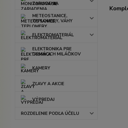
ZARIADENIA
Komple
METEOSTANICE,
TEPLOMERY, VÁHY
ELEKTROMATERIÁL
ELEKTRONIKA PRE
DOMÁCICH MILÁČIKOV
KAMERY
ZĽAVY A AKCIE
VÝPREDAJ
ROZDELENIE PODĽA ÚČELU