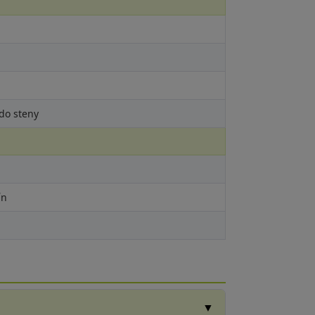
do steny
ín
▼