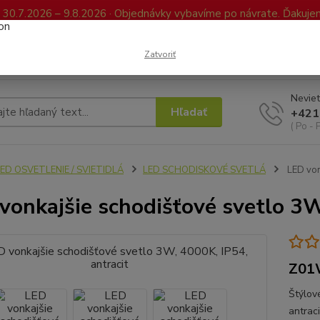
0.7.2026 – 9.8.2026 · Objednávky vybavíme po návrate. Ďakujeme
Kontakty
FAQ
Reklamácia / Vrátenie tovaru
Elektronická kniha já
Zatvoriť
Neviet
Hľadať
+421
( Po - 
ED OSVETLENIE / SVIETIDLÁ
LED SCHODISKOVÉ SVETLÁ
LED vonk
vonkajšie schodišťové svetlo 3W
Z01
Štýlov
antrac