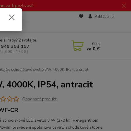
 za trpezlivosť!
zd
Prihlásenie
e si rady? Zavolajte.
0
ks
 949 353 157
za
0 €
Pia 8:00 - 17:00 )
ajšie schodišťové svetlo 3W, 4000K, IP54, antracit
, 4000K, IP54, antracit
Ohodnotiť produkt
WF-CR
é schodiskové LED svetlo 3 W (270 lm) v elegantnom
itovom prevedení spoľahlivo osvetlí schodiskové stupne