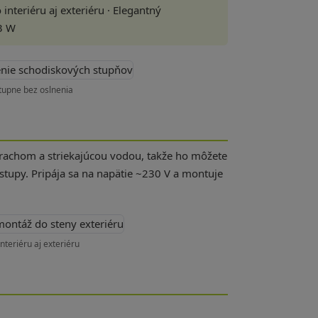
interiéru aj exteriéru · Elegantný
 3 W
tupne bez oslnenia
prachom a striekajúcou vodou, takže ho môžete
 vstupy. Pripája sa na napätie ~230 V a montuje
teriéru aj exteriéru