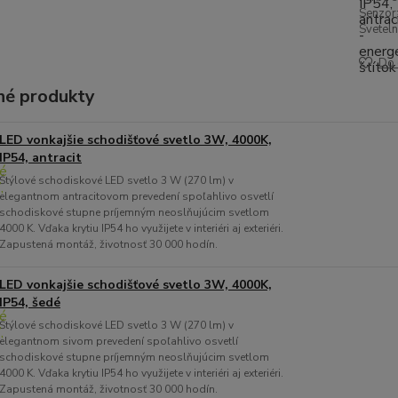
Senzor
Sveteln
Do 
é produkty
LED vonkajšie schodišťové svetlo 3W, 4000K,
IP54, antracit
Štýlové schodiskové LED svetlo 3 W (270 lm) v
elegantnom antracitovom prevedení spoľahlivo osvetlí
schodiskové stupne príjemným neoslňujúcim svetlom
4000 K. Vďaka krytiu IP54 ho využijete v interiéri aj exteriéri.
Zapustená montáž, životnosť 30 000 hodín.
LED vonkajšie schodišťové svetlo 3W, 4000K,
IP54, šedé
Štýlové schodiskové LED svetlo 3 W (270 lm) v
elegantnom sivom prevedení spoľahlivo osvetlí
schodiskové stupne príjemným neoslňujúcim svetlom
4000 K. Vďaka krytiu IP54 ho využijete v interiéri aj exteriéri.
Zapustená montáž, životnosť 30 000 hodín.