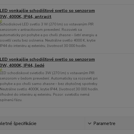
LED vonkajšie schodišťové svetlo so senzorom
3W, 4000K, IP44, antracit
Schodiskové LED svetlo 3 W (270 lm) so vstavaným PIR
senzorom v antracitovom prevedení. Rozsvieti sa
automaticky pri pohybe a po chvíli zhasne – šetrí energiu a
osvetlí cestu bez oslnenia. Neutrálne svetlo 4000 K, krytie
IP44 do interiéru aj exteriéru, životnosť 30 000 hodín.
LED vonkajšie schodišťové svetlo so senzorom
3W, 4000K, IP44, šedé
LED schodiskové svietidlo 3W (270 lm) s vstavaným PIR
senzorom v šedom prevedení. Automaticky sa rozsvieti pri
pohybe a po chvíli samo zhasne – bez zbytočnej spotreby.
Neutrálne svetlo 4000K, krytie IP44, životnosť 30 000 hodín.
Vhodné do interiéru aj exteriéru. Pozor: svietidlo nemá
spínanú fázu.
etné špecifikácie
Parametre