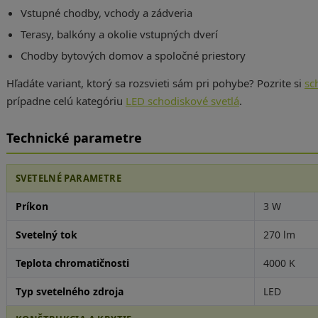
Vstupné chodby, vchody a zádveria
Terasy, balkóny a okolie vstupných dverí
Chodby bytových domov a spoločné priestory
Hľadáte variant, ktorý sa rozsvieti sám pri pohybe? Pozrite si
sc
prípadne celú kategóriu
LED schodiskové svetlá
.
Technické parametre
SVETELNÉ PARAMETRE
Príkon
3 W
Svetelný tok
270 lm
Teplota chromatičnosti
4000 K
Typ svetelného zdroja
LED