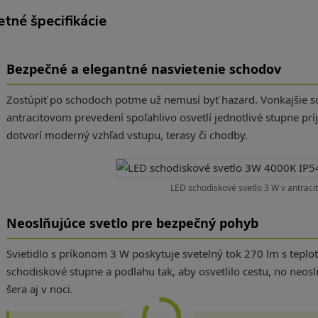
tné špecifikácie
Bezpečné a elegantné nasvietenie schodov
Zostúpiť po schodoch potme už nemusí byť hazard. Vonkajšie 
antracitovom prevedení spoľahlivo osvetlí jednotlivé stupne p
dotvorí moderný vzhľad vstupu, terasy či chodby.
LED schodiskové svetlo 3 W v antrac
Neoslňujúce svetlo pre bezpečný pohyb
Svietidlo s príkonom 3 W poskytuje svetelný tok 270 lm s teplo
schodiskové stupne a podlahu tak, aby osvetlilo cestu, no neos
šera aj v noci.