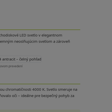
schodiskové LED svetlo v elegantnom
ríjemným neoslňujúcim svetlom a zároveň
itovom prevedení
tou chromatičnosti 4000 K. Svetlo smeruje na
lňovalo oči – ideálne pre bezpečný pohyb za