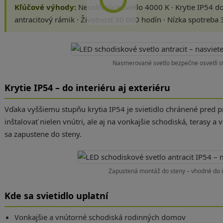
Kľúčové výhody:
Neoslňujúce svetlo 4000 K · Krytie IP54 do 
antracitový rámik · Životnosť 30 000 hodín · Nízka spotreba
Nasmerované svetlo bezpečne osvetlí s
Krytie IP54 – do interiéru aj exteriéru
Vďaka vyššiemu stupňu krytia IP54 je svietidlo chránené pred 
inštalovať nielen vnútri, ale aj na vonkajšie schodiská, terasy a
sa zapustene do steny.
Zapustená montáž do steny – vhodné do in
Kde sa svietidlo uplatní
Vonkajšie a vnútorné schodiská rodinných domov