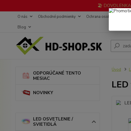
🏖️ DOVOLENKA 3
O nás
Obchodné podmienky
Ochrana osobných údajov
Blog
Úvod
L
ODPORÚČANÉ TENTO
MESIAC
LED 
NOVINKY
LED OSVETLENIE /
SVIETIDLÁ