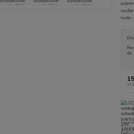
príjem
využije
hodín.
Dos
Rec
do 
15
12,
Číslo p
Typ sve
Farba s