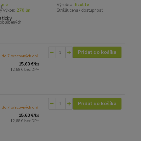
:
nie
Výrobca:
Ecolite
ý výkon:
270 lm
Strážiť cenu / dostupnosť
obľúbených
Pridať do košíka
do 7 pracovných dní
15,60 €
/
ks
12,68 €
bez DPH
Pridať do košíka
do 7 pracovných dní
15,60 €
/
ks
12,68 €
bez DPH