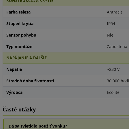
KONŠTRUKCIA A KRYTIE
Farba telesa
Antracit
Stupeň krytia
IP54
Senzor pohybu
Nie
Typ montáže
Zapustená 
NAPÁJANIE A ĎALŠIE
Napätie
~230 V
Stredná doba životnosti
30 000 hod
Výrobca
Ecolite
Časté otázky
Dá sa svietidlo použiť vonku?