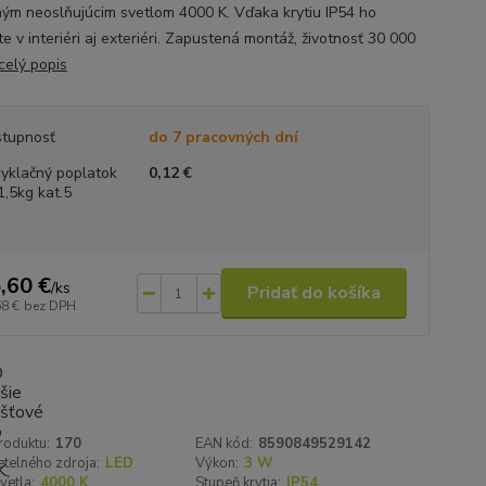
ným neoslňujúcim svetlom 4000 K. Vďaka krytiu IP54 ho
te v interiéri aj exteriéri. Zapustená montáž, životnosť 30 000
celý popis
tupnosť
do 7 pracovných dní
yklačný poplatok
0,12 €
1,5kg kat.5
,60 €
/
ks
Pridať do košíka
68 €
bez DPH
roduktu:
170
EAN kód:
8590849529142
telného zdroja:
LED
Výkon:
3 W
vetla:
4000 K
Stupeň krytia:
IP54