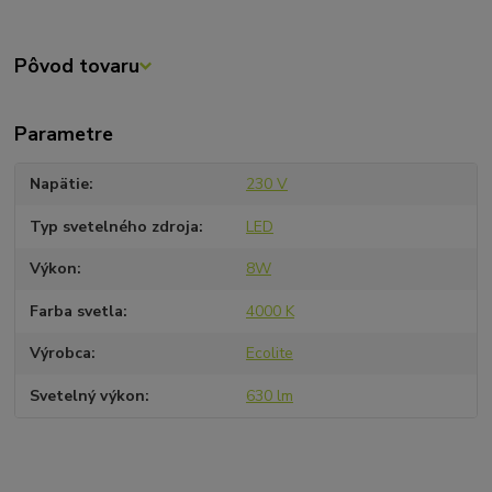
Pôvod tovaru
Parametre
Napätie
230 V
Typ svetelného zdroja
LED
Výkon
8W
Farba svetla
4000 K
Výrobca
Ecolite
Svetelný výkon
630 lm