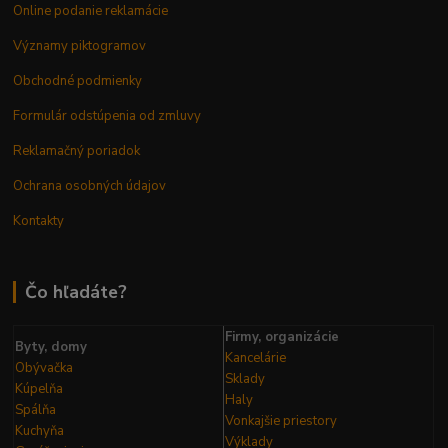
Online podanie reklamácie
Významy piktogramov
Obchodné podmienky
Formulár odstúpenia od zmluvy
Reklamačný poriadok
Ochrana osobných údajov
Kontakty
Čo hľadáte?
Firmy, organizácie
Byty, domy
Kancelárie
Obývačka
Sklady
Kúpelňa
Haly
Spálňa
Vonkajšie priestory
Kuchyňa
Výklady