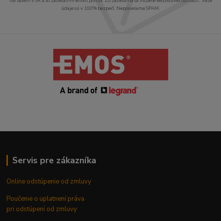
nariadení v SR a so zasielaním email ponúk. Zo zasielania sa môžete kedykoľvek odhlásiť. Vaše
údaje sú v 100% bezpečí. Neposielame SPAM.
Servis pre zákazníka
Online odstúpenie od zmluvy
Poučenie o uplatnení práva
pri odstúpení od zmluvy