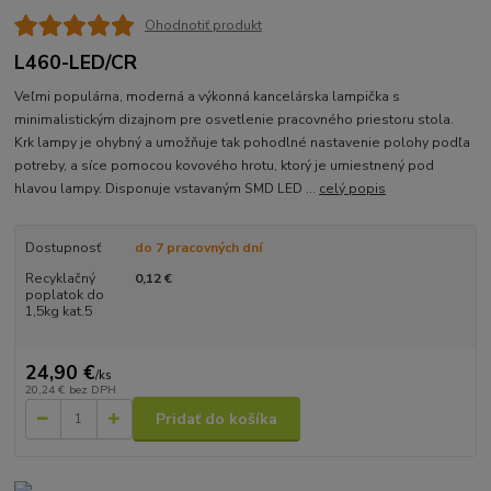
Ohodnotiť produkt
L460-LED/CR
Veľmi populárna, moderná a výkonná kancelárska lampička s
minimalistickým dizajnom pre osvetlenie pracovného priestoru stola.
Krk lampy je ohybný a umožňuje tak pohodlné nastavenie polohy podľa
potreby, a síce pomocou kovového hrotu, ktorý je umiestnený pod
hlavou lampy. Disponuje vstavaným SMD LED ...
celý popis
Dostupnosť
do 7 pracovných dní
Recyklačný
0,12 €
poplatok do
1,5kg kat.5
24,90 €
/
ks
20,24 €
bez DPH
Pridať do košíka