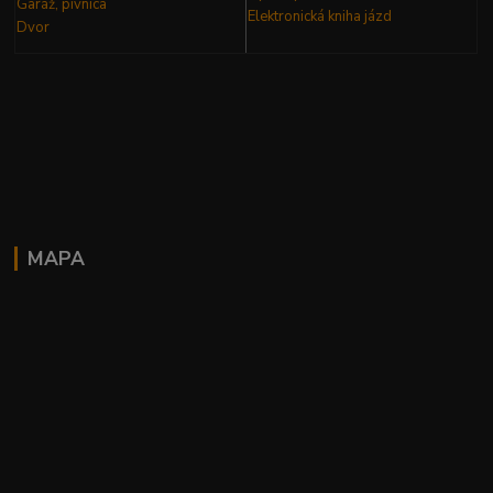
Garáž, pivnica
Elektronická kniha
jázd
Dvor
MAPA