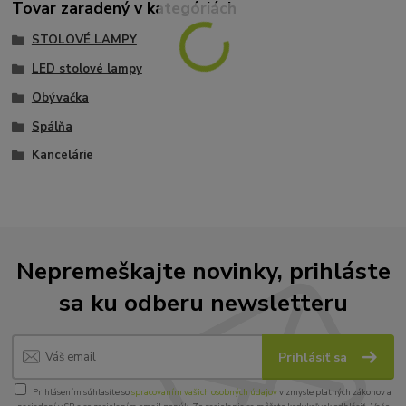
Tovar zaradený v kategóriách
STOLOVÉ LAMPY
LED stolové lampy
Obývačka
Spálňa
Kancelárie
Nepremeškajte novinky, prihláste
sa ku odberu newsletteru
Prihlásiť sa
Prihlásením súhlasíte so
spracovaním vašich osobných údajov
v zmysle platných zákonov a