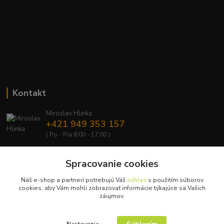
Kontakt
Miroslav Hlinka
+421 949 353 157
( Po - Pia 8:00 - 17:00 )
info@hd-shop.sk
Spracovanie cookies
Náš e-shop a partneri potrebujú Váš
súhlas
s použitím súborov
cookies, aby Vám mohli zobrazovať informácie týkajúce sa Vašich
záujmov.
Upravit sběr cookies.