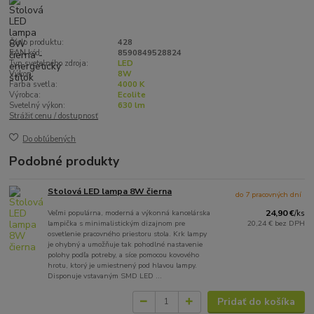
Číslo produktu:
428
EAN kód:
8590849528824
Typ svetelného zdroja:
LED
Výkon:
8W
Farba svetla:
4000 K
Výrobca:
Ecolite
Svetelný výkon:
630 lm
Strážiť cenu / dostupnosť
Do obľúbených
Podobné produkty
Stolová LED lampa 8W čierna
do 7 pracovných dní
Veľmi populárna, moderná a výkonná kancelárska
24,90 €
/
ks
lampička s minimalistickým dizajnom pre
20,24 €
bez DPH
osvetlenie pracovného priestoru stola. Krk lampy
je ohybný a umožňuje tak pohodlné nastavenie
polohy podľa potreby, a síce pomocou kovového
hrotu, ktorý je umiestnený pod hlavou lampy.
Disponuje vstavaným SMD LED ...
Pridať do košíka