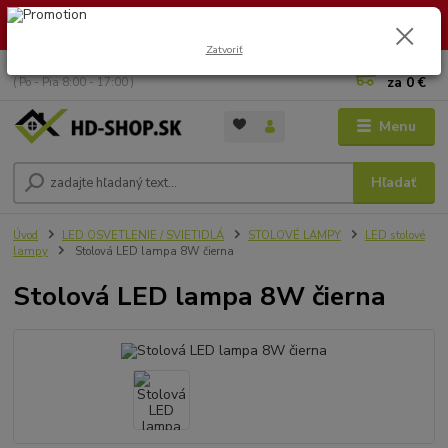
🏖️ DOVOLENKA 30.7.2026 – 9.8.2026 · Objednávky vybavíme po
návrate. Ďakujeme za trpezlivosť!
Zatvoriť
0
ks
+421 949 353 157
za
0 €
( Po - Pia 8:00 - 17:00 )
Menu
Hľadať
Úvod
LED OSVETLENIE / SVIETIDLÁ
STOLOVÉ LAMPY
LED stolové
lampy
Stolová LED lampa 8W čierna
Stolová LED lampa 8W čierna