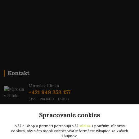
Kontakt
Miroslav Hlinka
+421 949 353 157
( Po - Pia 8:00 - 17:00 )
info@hd-shop.sk
Spracovanie cookies
Náš e-shop a partneri potrebujú Váš
súhlas
s použitím súborov
cookies, aby Vám mohli zobrazovať informácie týkajúce sa Vašich
záujmov.