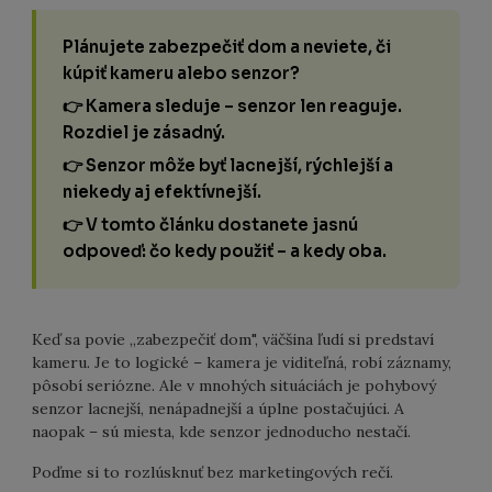
Plánujete zabezpečiť dom a neviete, či
kúpiť kameru alebo senzor?
👉 Kamera sleduje – senzor len reaguje.
Rozdiel je zásadný.
👉 Senzor môže byť lacnejší, rýchlejší a
niekedy aj efektívnejší.
👉 V tomto článku dostanete jasnú
odpoveď: čo kedy použiť – a kedy oba.
Keď sa povie „zabezpečiť dom", väčšina ľudí si predstaví
kameru. Je to logické – kamera je viditeľná, robí záznamy,
pôsobí seriózne. Ale v mnohých situáciách je pohybový
senzor lacnejší, nenápadnejší a úplne postačujúci. A
naopak – sú miesta, kde senzor jednoducho nestačí.
Poďme si to rozlúsknuť bez marketingových rečí.