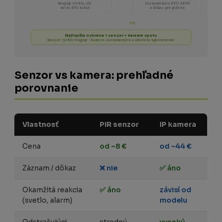
Reaguje rýchlo, ale
Zaznamenáva KTO, KEDY
nevie KTO to bol
a dôkaz pre políciu
VS
Najlepšia ochrana = senzor + kamera spolu
Senzor rýchlo reaguje · Kamera zaznamenáva a odosiela upozornenie
Senzor vs kamera: prehľadné
porovnanie
Vlastnosť
PIR senzor
IP kamera
Cena
od ~8 €
od ~44 €
Záznam / dôkaz
❌ nie
✅ áno
Okamžitá reakcia
✅ áno
závisí od
(svetlo, alarm)
modelu