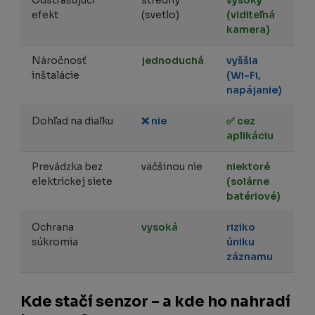
Odstrašujúci
stredný
vysoký
efekt
(svetlo)
(viditeľná
kamera)
Náročnosť
jednoduchá
vyššia
inštalácie
(Wi-Fi,
napájanie)
Dohľad na diaľku
❌ nie
✅ cez
aplikáciu
Prevádzka bez
väčšinou nie
niektoré
elektrickej siete
(solárne
batériové)
Ochrana
vysoká
riziko
súkromia
úniku
záznamu
Kde stačí senzor – a kde ho nahradí