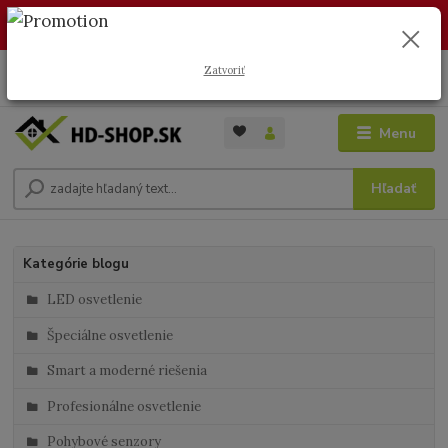
🏖️ DOVOLENKA 30.7.2026 – 9.8.2026 · Objednávky vybavíme po
návrate. Ďakujeme za trpezlivosť!
Zatvoriť
0
ks
+421 949 353 157
za
0 €
( Po - Pia 8:00 - 17:00 )
Menu
Hľadať
Kategórie blogu
LED osvetlenie
Špeciálne osvetlenie
Smart a moderné riešenia
Profesionálne osvetlenie
Pohybové senzory