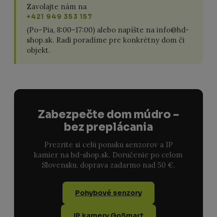
Zavolajte nám na
+421 949 353 157
(Po–Pia, 8:00–17:00) alebo napíšte na info@hd-
shop.sk. Radi poradíme pre konkrétny dom či
objekt.
Zabezpečte dom múdro –
bez preplácania
Prezrite si celú ponuku senzorov a IP
kamier na hd-shop.sk. Doručenie po celom
Slovensku, doprava zadarmo nad 50 €.
Pohybové senzory
IP kamery GoSmart