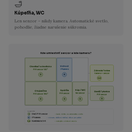
🛁
Kúpeľňa, WC
Len senzor – nikdy kamera. Automatické svetlo,
pohodlie, žiadne narušenie súkromia.
Kde umiestniť senzor a kde kameru?
Vchod
Chodba / schodisko
IP kamera
PIR senzor 180°
Záhrada / brána
Kamera + senzor
S
K
S+K
Kúp. / WC
Spálňa
Obývačka
Garáž / pivnica
len senzor
PIR senzor
PIR senzor 360°
PIR senzor
S
S
S
S
Legenda
S
Stačí PIR senzor
– lacné, rýchle, na automatiku svetla
K
IP kamera
– záznam, diaľkový dohľad, dôkaz pre políciu
Kombinácia S+K
– vonkajšie a rizikové miesta
S+K