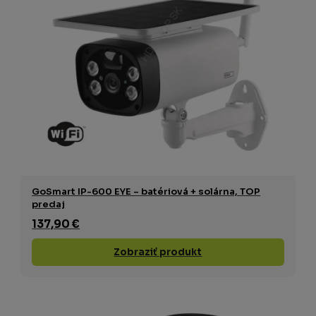
GoSmart IP-600 EYE – batériová + solárna, TOP
predaj
137,90 €
Zobraziť produkt