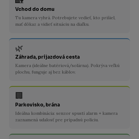
🏡
Vchod do domu
Tu kamera vyhrá. Potrebujete vedieť, kto prišiel,
mať dôkaz a vidieť situáciu na diaľku.
🌿
Záhrada, príjazdová cesta
Kamera (ideálne batériová/solárna). Pokrýva veľkú
plochu, funguje aj bez káblov.
🏢
Parkovisko, brána
Ideálna kombinácia: senzor spustí alarm + kamera
zaznamená udalosť pre prípadnú políciu.