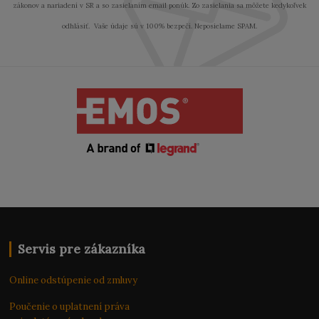
zákonov a nariadení v SR a so zasielaním email ponúk. Zo zasielania sa môžete kedykoľvek
odhlásiť. Vaše údaje sú v 100% bezpečí. Neposielame SPAM.
Servis pre zákazníka
Online odstúpenie od zmluvy
Poučenie o uplatnení práva