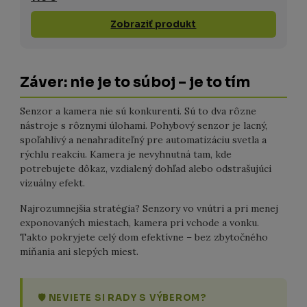
Zobraziť produkt
Záver: nie je to súboj – je to tím
Senzor a kamera nie sú konkurenti. Sú to dva rôzne
nástroje s rôznymi úlohami. Pohybový senzor je lacný,
spoľahlivý a nenahraditeľný pre automatizáciu svetla a
rýchlu reakciu. Kamera je nevyhnutná tam, kde
potrebujete dôkaz, vzdialený dohľad alebo odstrašujúci
vizuálny efekt.
Najrozumnejšia stratégia? Senzory vo vnútri a pri menej
exponovaných miestach, kamera pri vchode a vonku.
Takto pokryjete celý dom efektívne – bez zbytočného
míňania ani slepých miest.
🛡 NEVIETE SI RADY S VÝBEROM?