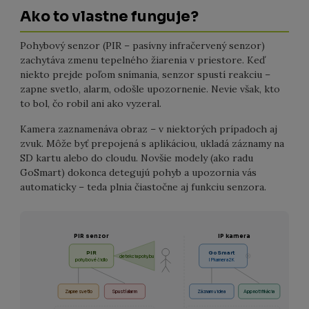
Ako to vlastne funguje?
Pohybový senzor (PIR – pasívny infračervený senzor)
zachytáva zmenu tepelného žiarenia v priestore. Keď
niekto prejde poľom snímania, senzor spustí reakciu –
zapne svetlo, alarm, odošle upozornenie. Nevie však, kto
to bol, čo robil ani ako vyzeral.
Kamera zaznamenáva obraz – v niektorých prípadoch aj
zvuk. Môže byť prepojená s aplikáciou, ukladá záznamy na
SD kartu alebo do cloudu. Novšie modely (ako radu
GoSmart) dokonca detegujú pohyb a upozornia vás
automaticky – teda plnia čiastočne aj funkciu senzora.
PIR senzor
IP kamera
PIR
GoSmart
detekcia pohybu
pohybové čidlo
IP kamera 2K
Zapne svetlo
Spustí alarm
Záznam videa
App notifikácia