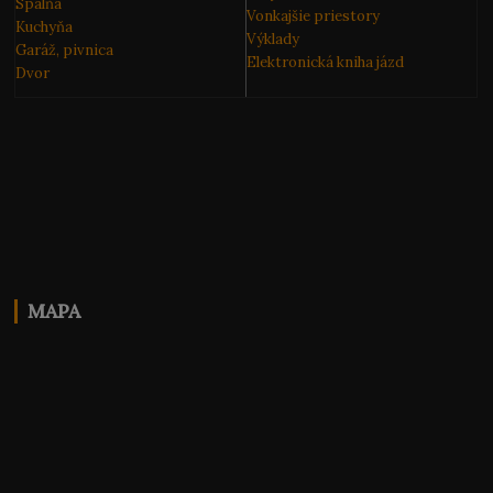
Spálňa
Vonkajšie priestory
Kuchyňa
Výklady
Garáž, pivnica
Elektronická kniha
jázd
Dvor
MAPA