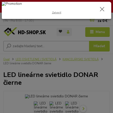
🏖️ DOVOLENKA 30.7.2026 – 9.8.2026 · Objednávky vybavíme po
návrate. Ďakujeme za trpezlivosť!
Zatvoriť
0
ks
+421 949 353 157
za
0 €
( Po - Pia 8:00 - 17:00 )
Menu
Hľadať
Úvod
LED OSVETLENIE / SVIETIDLÁ
KANCELÁRSKE SVIETIDLÁ
LED lineárne svietidlo DONAR čierne
LED lineárne svietidlo DONAR
čierne