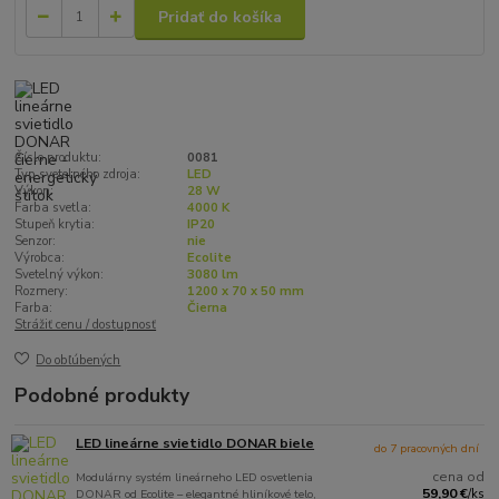
Pridať do košíka
Číslo produktu:
0081
Typ svetelného zdroja:
LED
Výkon:
28 W
Farba svetla:
4000 K
Stupeň krytia:
IP20
Senzor:
nie
Výrobca:
Ecolite
Svetelný výkon:
3080 lm
Rozmery:
1200 x 70 x 50 mm
Farba:
Čierna
Strážiť cenu / dostupnosť
Do obľúbených
Podobné produkty
LED lineárne svietidlo DONAR biele
do 7 pracovných dní
cena od
Modulárny systém lineárneho LED osvetlenia
59,90 €
DONAR od Ecolite – elegantné hliníkové telo,
/
ks