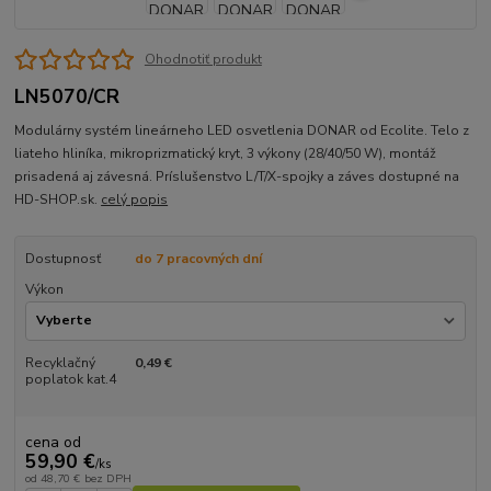
Ohodnotiť produkt
LN5070/CR
Modulárny systém lineárneho LED osvetlenia DONAR od Ecolite. Telo z
liateho hliníka, mikroprizmatický kryt, 3 výkony (28/40/50 W), montáž
prisadená aj závesná. Príslušenstvo L/T/X-spojky a záves dostupné na
HD-SHOP.sk.
celý popis
Dostupnosť
do 7 pracovných dní
Výkon
Recyklačný
0,49 €
poplatok kat.4
cena od
59,90 €
/
ks
od
48,70 €
bez DPH