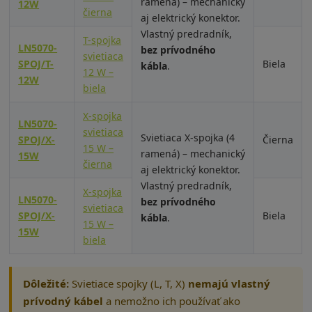
ramená) – mechanický
12W
čierna
aj elektrický konektor.
Vlastný predradník,
T-spojka
LN5070-
bez prívodného
svietiaca
SPOJ/T-
Biela
kábla
.
12 W –
12W
biela
X-spojka
LN5070-
svietiaca
Svietiaca X-spojka (4
SPOJ/X-
Čierna
15 W –
ramená) – mechanický
15W
čierna
aj elektrický konektor.
Vlastný predradník,
X-spojka
LN5070-
bez prívodného
svietiaca
SPOJ/X-
Biela
kábla
.
15 W –
15W
biela
Dôležité:
Svietiace spojky (L, T, X)
nemajú vlastný
prívodný kábel
a nemožno ich používať ako