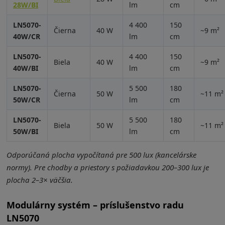
28W/BI
lm
cm
LN5070-
4 400
150
Čierna
40 W
~9 m²
40W/CR
lm
cm
LN5070-
4 400
150
Biela
40 W
~9 m²
40W/BI
lm
cm
LN5070-
5 500
180
Čierna
50 W
~11 m²
50W/CR
lm
cm
LN5070-
5 500
180
Biela
50 W
~11 m²
50W/BI
lm
cm
Odporúčaná plocha vypočítaná pre 500 lux (kancelárske
normy). Pre chodby a priestory s požiadavkou 200–300 lux je
plocha 2–3× väčšia.
Modulárny systém – príslušenstvo radu
LN5070