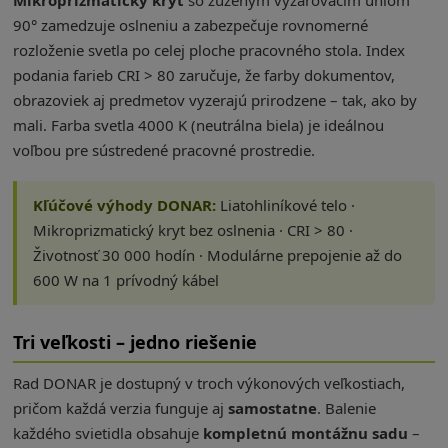
90° zamedzuje oslneniu a zabezpečuje rovnomerné
rozloženie svetla po celej ploche pracovného stola. Index
podania farieb CRI > 80 zaručuje, že farby dokumentov,
obrazoviek aj predmetov vyzerajú prirodzene – tak, ako by
mali. Farba svetla 4000 K (neutrálna biela) je ideálnou
voľbou pre sústredené pracovné prostredie.
Kľúčové výhody DONAR:
Liatohliníkové telo ·
Mikroprizmatický kryt bez oslnenia · CRI > 80 ·
Životnosť 30 000 hodín · Modulárne prepojenie až do
600 W na 1 prívodný kábel
Tri veľkosti – jedno riešenie
Rad DONAR je dostupný v troch výkonových veľkostiach,
pričom každá verzia funguje aj
samostatne
. Balenie
každého svietidla obsahuje
kompletnú montážnu sadu
–