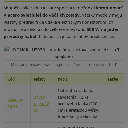
Skutočná sila radu DONAR spočíva v možnosti
kombinovať
viacero svietidiel do väčších zostáv
. Všetky modely majú
vlastný predradník a vďaka elektrickým konektorom ich
možno reťazovať až do celkového výkonu
600 W na jeden
prívodný kábel
. K dispozícii je päť druhov príslušenstva:
Modulárna zostava – svietidlá prepojené svietiacimi spojkami L a T
Kód
Názov
Popis
Farba
Náhradná sada na
Záves 1
zavesenie – 2 ks
LN5070-
m, set 2
oceľového lanka (100
–
ZAV1
ks
cm) s aretáciou výšky,
hmoždinky a skrutky