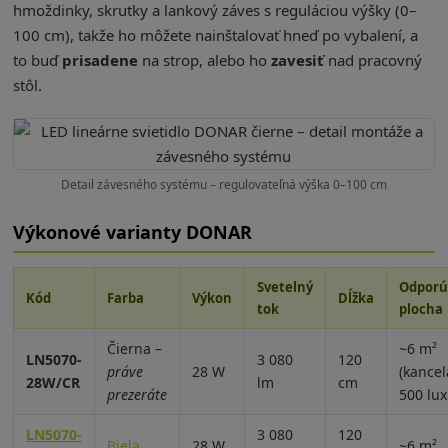
hmoždinky, skrutky a lankový záves s reguláciou výšky (0–
100 cm), takže ho môžete nainštalovať hneď po vybalení, a
to buď
prisadene
na strop, alebo ho
zavesiť
nad pracovný
stôl.
Detail závesného systému – regulovateľná výška 0–100 cm
Výkonové varianty DONAR
Svetelný
Odporú
Kód
Farba
Výkon
Dĺžka
tok
plocha
Čierna –
~6 m²
LN5070-
3 080
120
práve
28 W
(kancel
28W/CR
lm
cm
prezeráte
500 lux
LN5070-
3 080
120
Biela
28 W
~6 m²