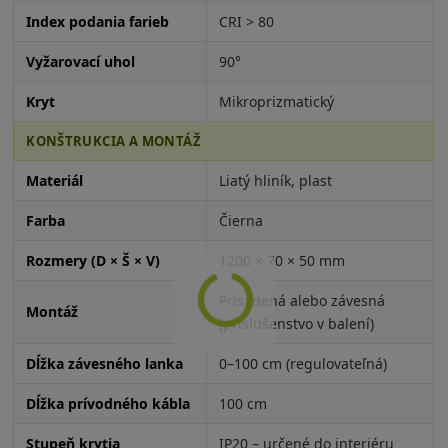
Index podania farieb
CRI > 80
Vyžarovací uhol
90°
Kryt
Mikroprizmatický
KONŠTRUKCIA A MONTÁŽ
Materiál
Liatý hliník, plast
Farba
Čierna
Rozmery (D × Š × V)
1200 × 70 × 50 mm
Prisadená alebo závesná
Montáž
(príslušenstvo v balení)
Dĺžka závesného lanka
0–100 cm (regulovateľná)
Dĺžka prívodného kábla
100 cm
Stupeň krytia
IP20 – určené do interiéru