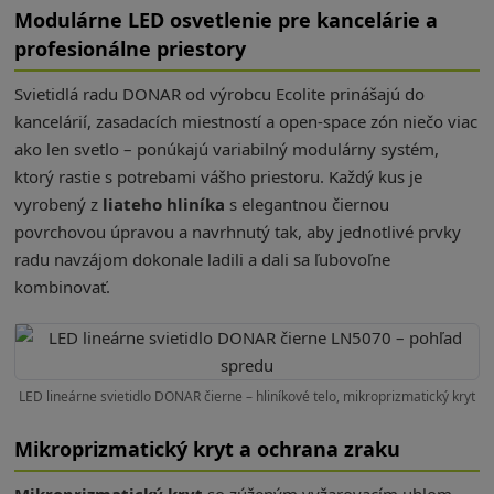
Modulárne LED osvetlenie pre kancelárie a
profesionálne priestory
Svietidlá radu DONAR od výrobcu Ecolite prinášajú do
kancelárií, zasadacích miestností a open-space zón niečo viac
ako len svetlo – ponúkajú variabilný modulárny systém,
ktorý rastie s potrebami vášho priestoru. Každý kus je
vyrobený z
liateho hliníka
s elegantnou čiernou
povrchovou úpravou a navrhnutý tak, aby jednotlivé prvky
radu navzájom dokonale ladili a dali sa ľubovoľne
kombinovať.
LED lineárne svietidlo DONAR čierne – hliníkové telo, mikroprizmatický kryt
Mikroprizmatický kryt a ochrana zraku
Mikroprizmatický kryt
so zúženým vyžarovacím uhlom