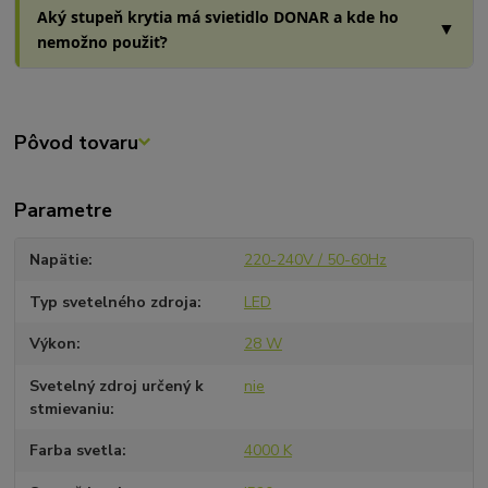
Aký stupeň krytia má svietidlo DONAR a kde ho
▼
nemožno použiť?
Pôvod tovaru
Parametre
Napätie
220-240V / 50-60Hz
Typ svetelného zdroja
LED
Výkon
28 W
Svetelný zdroj určený k
nie
stmievaniu
Farba svetla
4000 K