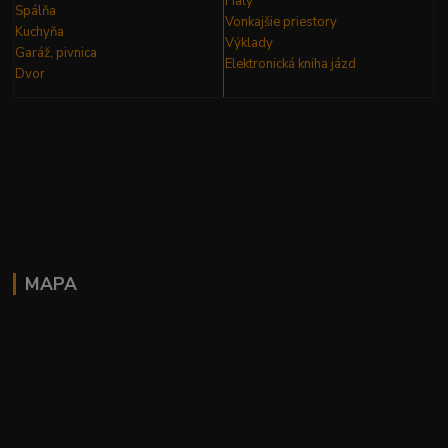
Haly
Spálňa
Vonkajšie priestory
Kuchyňa
Výklady
Garáž, pivnica
Elektronická kniha
jázd
Dvor
MAPA