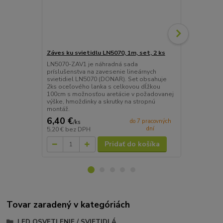
Záves ku svietidlu LN5070, 1m, set, 2 ks
ALU spojka k
LN5070-ZAV1 je náhradná sada
Hliníková s
príslušenstva na zavesenie lineárnych
samostatne p
svietidiel LN5070 (DONAR). Set obsahuje
mechanické 
2ks oceľového lanka s celkovou dĺžkou
lineárnych s
100cm s možnosťou aretácie v požadovanej
vsunutí do o
výške, hmoždinky a skrutky na stropnú
upevní pomoc
montáž.
6,40 €
5,40 €
do 7 pracovných
/
ks
/
ks
dní
5,20 €
bez DPH
4,39 €
bez D
Pridať do košíka
Tovar zaradený v kategóriách
LED OSVETLENIE / SVIETIDLÁ