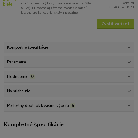
cena od
mikroprizmatický kryt, 3 výkonové varianty (28–
48,70 €
bez DPH
50 W). Prisadená aj závesná montáž v balení.
Ideálne pre kancelárie, školy a predajne.
Zvoliť variant
Kompletné špecifikácie
Parametre
Hodnotenie
0
Na stiahnutie
Perfektný doplnok k vášmu výberu
5
Kompletné špecifikácie