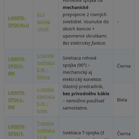
Hliníková spojka na
mechanické
ALU
prepojenie 2 rovných
LN5070-
spojka
svietidiel. Vsunutie do
–
SPOJ/ALU
rovná
oboch koncov +
upevnenie skrutkami.
Bez elektrickej funkcie.
L-spojka
Svietiaca rohová
LN5070-
svietiaca
spojka (90°) –
SPOJ/L-
Čierna
8 W –
mechanický aj
8W
čierna
elektrický konektor.
Vlastný predradník,
L-spojka
LN5070-
bez prívodného kábla
svietiaca
SPOJ/L-
Biela
– nemožno používať
8 W –
8W
samostatne.
biela
T-spojka
LN5070-
svietiaca
Svietiaca T-spojka (3
SPOJ/T-
Čierna
12 W –