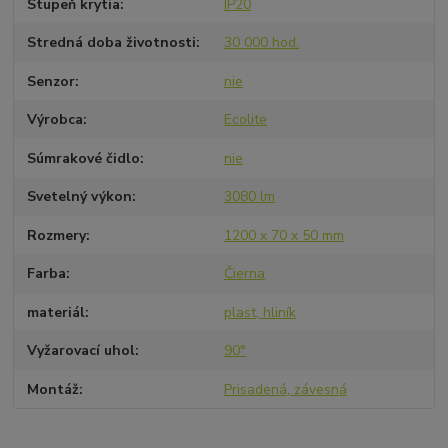
Stupeň krytia
IP20
Stredná doba životnosti
30 000 hod.
Senzor
nie
Výrobca
Ecolite
Súmrakové čidlo
nie
Svetelný výkon
3080 lm
Rozmery
1200 x 70 x 50 mm
Farba
Čierna
materiál
plast, hliník
Vyžarovací uhol
90°
Montáž
Prisadená, závesná