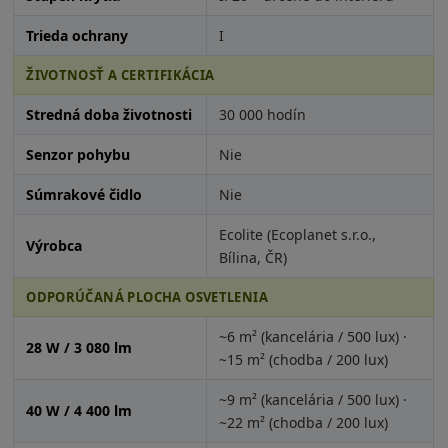
Trieda ochrany
I
ŽIVOTNOSŤ A CERTIFIKÁCIA
Stredná doba životnosti
30 000 hodín
Senzor pohybu
Nie
Súmrakové čidlo
Nie
Ecolite (Ecoplanet s.r.o.,
Výrobca
Bílina, ČR)
ODPORÚČANÁ PLOCHA OSVETLENIA
~6 m² (kancelária / 500 lux) ·
28 W / 3 080 lm
~15 m² (chodba / 200 lux)
~9 m² (kancelária / 500 lux) ·
40 W / 4 400 lm
~22 m² (chodba / 200 lux)