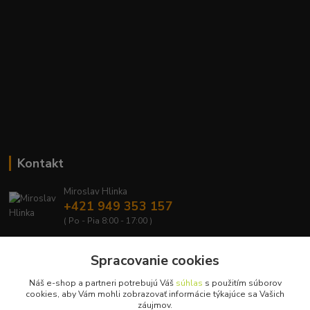
Kontakt
Miroslav Hlinka
+421 949 353 157
( Po - Pia 8:00 - 17:00 )
info@hd-shop.sk
Spracovanie cookies
Náš e-shop a partneri potrebujú Váš
súhlas
s použitím súborov
cookies, aby Vám mohli zobrazovať informácie týkajúce sa Vašich
záujmov.