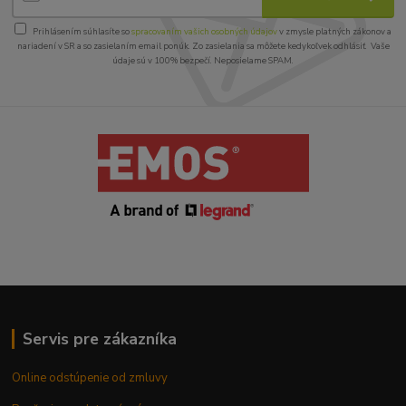
Prihlásením súhlasíte so
spracovaním vašich osobných údajov
v zmysle platných zákonov a
nariadení v SR a so zasielaním email ponúk. Zo zasielania sa môžete kedykoľvek odhlásiť. Vaše
údaje sú v 100% bezpečí. Neposielame SPAM.
Servis pre zákazníka
Online odstúpenie od zmluvy