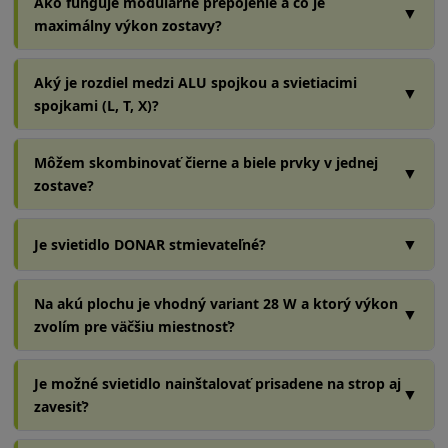
Ako funguje modulárne prepojenie a čo je
▼
maximálny výkon zostavy?
Aký je rozdiel medzi ALU spojkou a svietiacimi
▼
spojkami (L, T, X)?
Môžem skombinovať čierne a biele prvky v jednej
▼
zostave?
▼
Je svietidlo DONAR stmievateľné?
Na akú plochu je vhodný variant 28 W a ktorý výkon
▼
zvolím pre väčšiu miestnosť?
Je možné svietidlo nainštalovať prisadene na strop aj
▼
zavesiť?