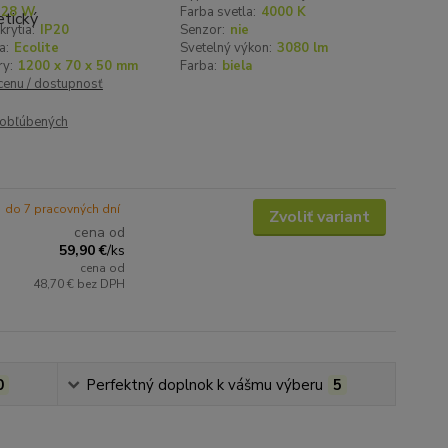
28 W
Farba svetla:
4000 K
krytia:
IP20
Senzor:
nie
a:
Ecolite
Svetelný výkon:
3080 lm
y:
1200 x 70 x 50 mm
Farba:
biela
 cenu / dostupnosť
obľúbených
do 7 pracovných dní
Zvoliť variant
cena od
59,90 €
/
ks
cena od
48,70 €
bez DPH
0
Perfektný doplnok k vášmu výberu
5