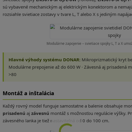
sú vybavené mechanickým aj elektrickým konektorom a nemajú
rozsiahle svietiace zostavy v tvare L, T alebo X s jediným napá
Modulárne zapojenie – svietiace spojky L, T a X umo
Hlavné výhody systému DONAR:
Mikroprizmatický kryt bez
Modulárne prepojenie až do 600 W · Závesná aj prisadená mon
>80
Montáž a inštalácia
Každý rovný model funguje samostatne a balenie obsahuje mon
prisadenú
aj
závesnú
montáž s možnosťou regulácie výšky. Pr
závesného lanka je tiež nastaviteľná od 0 do 100 cm.