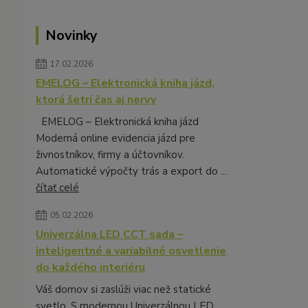
Novinky
17.02.2026
EMELOG – Elektronická kniha jázd,
ktorá šetrí čas aj nervy
EMELOG – Elektronická kniha jázd
Moderná online evidencia jázd pre
živnostníkov, firmy a účtovníkov.
Automatické výpočty trás a export do ...
čítať celé
05.02.2026
Univerzálna LED CCT sada –
inteligentné a variabilné osvetlenie
do každého interiéru
Váš domov si zaslúži viac než statické
svetlo. S modernou Univerzálnou LED