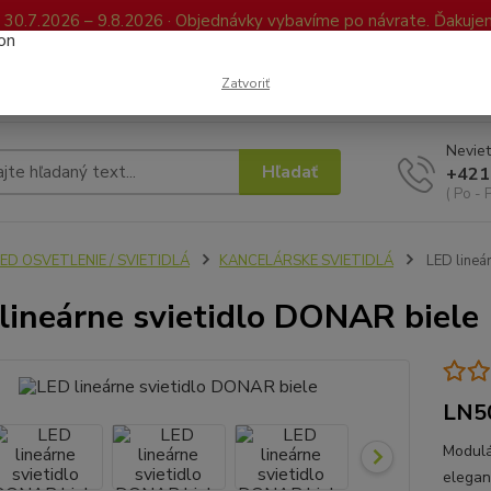
0.7.2026 – 9.8.2026 · Objednávky vybavíme po návrate. Ďakujeme
Kontakty
FAQ
Reklamácia / Vrátenie tovaru
Elektronická kniha já
Zatvoriť
Neviet
Hľadať
+421
( Po - 
ED OSVETLENIE / SVIETIDLÁ
KANCELÁRSKE SVIETIDLÁ
LED lineá
lineárne svietidlo DONAR biele
LN5
Modulá
elegan