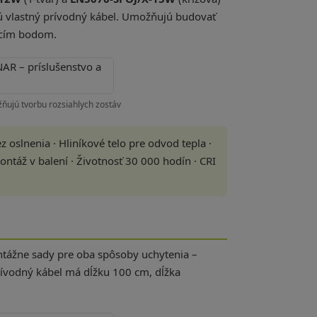
 vlastný prívodný kábel. Umožňujú budovať
jacím bodom.
žňujú tvorbu rozsiahlych zostáv
 oslnenia · Hliníkové telo pre odvod tepla ·
táž v balení · Životnosť 30 000 hodín · CRI
tážne sady pre oba spôsoby uchytenia –
ívodný kábel má dĺžku 100 cm, dĺžka