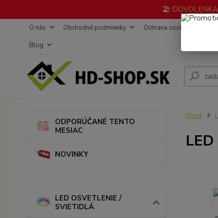
🏖️ DOVOLENKA 3
O nás
Obchodné podmienky
Ochrana osobných údajov
Blog
Úvod
L
ODPORÚČANÉ TENTO
MESIAC
LED 
NOVINKY
LED OSVETLENIE /
SVIETIDLÁ