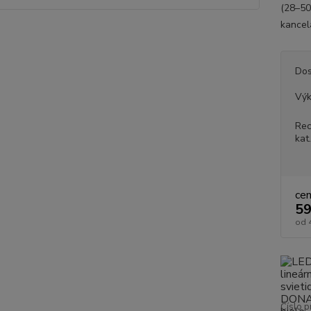
(28–50
kancel
Dos
Vý
Rec
kat
ce
59
od
Číslo p