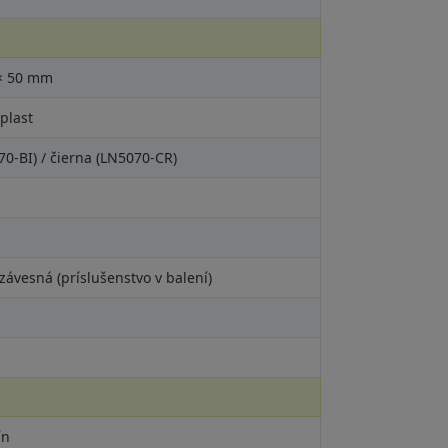
 × 50 mm
 plast
70-BI) / čierna (LN5070-CR)
závesná (príslušenstvo v balení)
ín