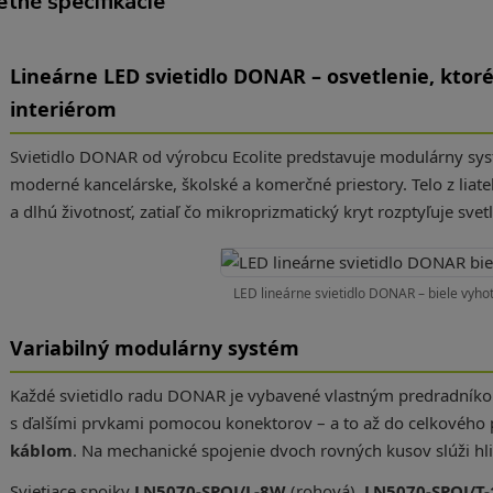
tné špecifikácie
Lineárne LED svietidlo DONAR – osvetlenie, kto
interiérom
Svietidlo DONAR od výrobcu Ecolite predstavuje modulárny sys
moderné kancelárske, školské a komerčné priestory. Telo z liat
a dlhú životnosť, zatiaľ čo mikroprizmatický kryt rozptyľuje sv
LED lineárne svietidlo DONAR – biele vyhot
Variabilný modulárny systém
Každé svietidlo radu DONAR je vybavené vlastným predradníko
s ďalšími prvkami pomocou konektorov – a to až do celkového
káblom
. Na mechanické spojenie dvoch rovných kusov slúži hl
Svietiace spojky
LN5070-SPOJ/L-8W
(rohová),
LN5070-SPOJ/T