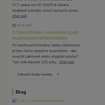
CCT sadou od HD-SHOP.sk získate
flexibilné svietidlo, ktoré nastavíte presn...
čítať celé
16.07.2025
S-Type LED pásy – osvetlenie, ktoré
sa prispôsobí každému oblúku
Pri navrhovaní interiérov alebo reklamných
prvkov často narazíme na problém – ako
osvetliť zakrivené alebo atypické plochy?
Tam, kde klasické LED pásy...
čítať celé
Zobraziť všetky novinky
Blog