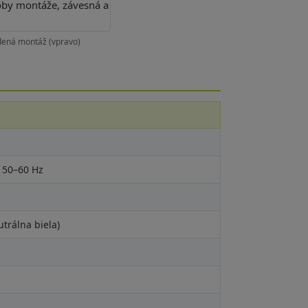
adená montáž (vpravo)
 50–60 Hz
utrálna biela)