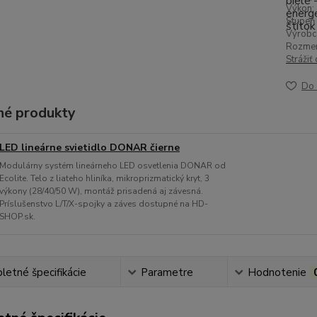
Výkon:
Stupeň 
Výrobc
Rozmer
Strážiť
Do 
é produkty
LED lineárne svietidlo DONAR čierne
Modulárny systém lineárneho LED osvetlenia DONAR od
Ecolite. Telo z liateho hliníka, mikroprizmatický kryt, 3
výkony (28/40/50 W), montáž prisadená aj závesná.
Príslušenstvo L/T/X-spojky a záves dostupné na HD-
SHOP.sk.
etné špecifikácie
Parametre
Hodnotenie