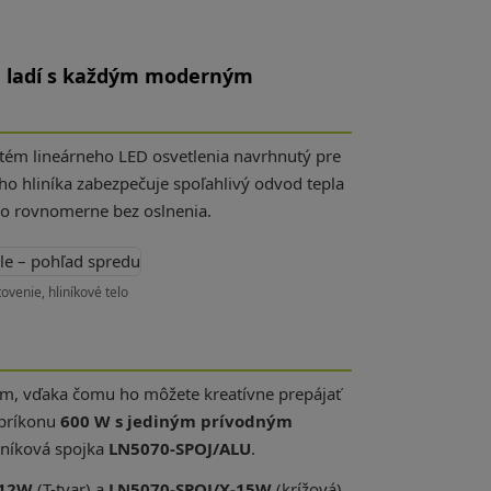
ré ladí s každým moderným
tém lineárneho LED osvetlenia navrhnutý pre
eho hliníka zabezpečuje spoľahlivý odvod tepla
etlo rovnomerne bez oslnenia.
ovenie, hliníkové telo
m, vďaka čomu ho môžete kreatívne prepájať
 príkonu
600 W s jediným prívodným
iníková spojka
LN5070-SPOJ/ALU
.
-12W
(T-tvar) a
LN5070-SPOJ/X-15W
(krížová)