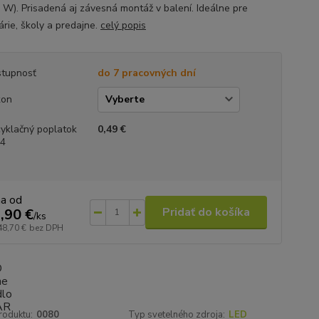
 W). Prisadená aj závesná montáž v balení. Ideálne pre
árie, školy a predajne.
celý popis
tupnosť
do 7 pracovných dní
kon
yklačný poplatok
0,49 €
.4
na od
Pridať do košíka
,90 €
/
ks
48,70 €
bez DPH
roduktu:
0080
Typ svetelného zdroja:
LED