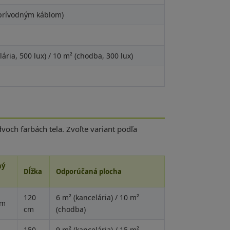
 prívodným káblom)
lária, 500 lux) / 10 m² (chodba, 300 lux)
och farbách tela. Zvoľte variant podľa
ný
Dĺžka
Odporúčaná plocha
120
6 m² (kancelária) / 10 m²
lm
cm
(chodba)
150
9 m² (kancelária) / 15 m²