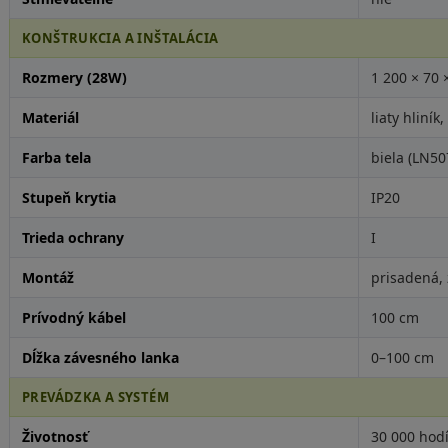
KONŠTRUKCIA A INŠTALÁCIA
Rozmery (28W)
1 200 × 70
Materiál
liaty hliník,
Farba tela
biela (LN50
Stupeň krytia
IP20
Trieda ochrany
I
Montáž
prisadená, 
Prívodný kábel
100 cm
Dĺžka závesného lanka
0–100 cm
PREVÁDZKA A SYSTÉM
Životnosť
30 000 hod