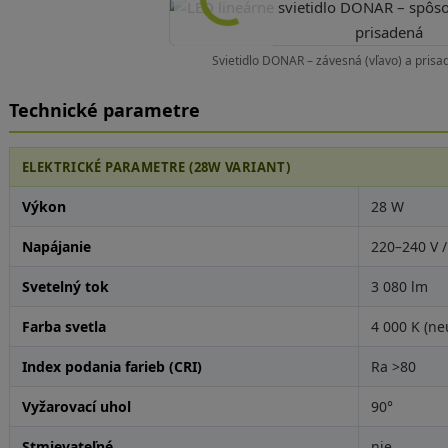
Svietidlo DONAR – závesná (vľavo) a pris
Technické parametre
ELEKTRICKÉ PARAMETRE (28W VARIANT)
Výkon
28 W
Napájanie
220–240 V /
Svetelný tok
3 080 lm
Farba svetla
4 000 K (ne
Index podania farieb (CRI)
Ra >80
Vyžarovací uhol
90°
Stmievateľné
nie