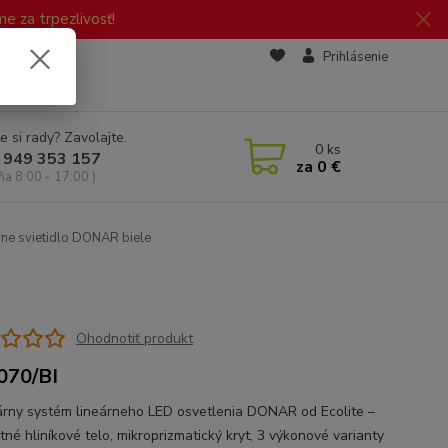
 za trpezlivosť!
zd
Prihlásenie
e si rady? Zavolajte.
0
ks
 949 353 157
za
0 €
Pia 8:00 - 17:00 )
rne svietidlo DONAR biele
Ohodnotiť produkt
070/BI
rny systém lineárneho LED osvetlenia DONAR od Ecolite –
tné hliníkové telo, mikroprizmatický kryt, 3 výkonové varianty