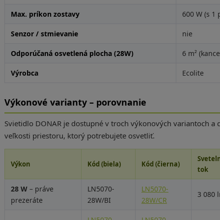
Max. príkon zostavy
600 W (s 1
Senzor / stmievanie
nie
Odporúčaná osvetlená plocha (28W)
6 m² (kance
Výrobca
Ecolite
Výkonové varianty – porovnanie
Svietidlo DONAR je dostupné v troch výkonových variantoch a dv
veľkosti priestoru, ktorý potrebujete osvetliť.
Svetel
Výkon
Kód (biela)
Kód (čierna)
tok
28 W
– práve
LN5070-
LN5070-
3 080 
prezeráte
28W/BI
28W/CR
LN5070-
LN5070-