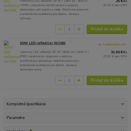
Prenosný LED reflektor 30 W / 2400 lm / 4000 K
25 €
/
ks
/ IP65 s robustnou konštrukciou a vysokou
20,33 €
bez DPH
odolnosťou voči prachu a vode. Efektívne pracovné
a exteriérové osvetlenie pre dielne, stavby a
záhrady.
Pridať do košíka
50W LED reflektor WORK
do 7 pracovných dní
Výkonný LED reflektor 50 W / 4000 lm / 4000 K /
31,50 €
/
ks
IP65 s praktickým stojanom a odolnou
25,61 €
bez DPH
konštrukciou poskytuje stabilné pracovné a
exteriérové osvetlenie pre dielne, stavby a
technické úlohy
Pridať do košíka
Kompletné špecifikácie
Parametre