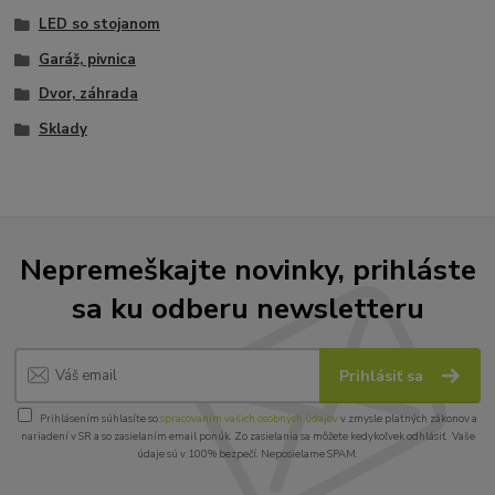
LED so stojanom
Garáž, pivnica
Dvor, záhrada
Sklady
Nepremeškajte novinky, prihláste
sa ku odberu newsletteru
Prihlásiť sa
Prihlásením súhlasíte so
spracovaním vašich osobných údajov
v zmysle platných zákonov a
nariadení v SR a so zasielaním email ponúk. Zo zasielania sa môžete kedykoľvek odhlásiť. Vaše
údaje sú v 100% bezpečí. Neposielame SPAM.