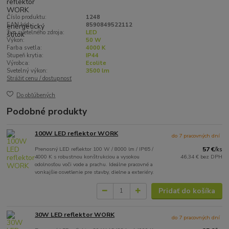
Číslo produktu:
1248
EAN kód:
8590849522112
Typ svetelného zdroja:
LED
Výkon:
50 W
Farba svetla:
4000 K
Stupeň krytia:
IP44
Výrobca:
Ecolite
Svetelný výkon:
3500 lm
Strážiť cenu / dostupnosť
Do obľúbených
Podobné produkty
100W LED reflektor WORK
do 7 pracovných dní
Prenosný LED reflektor 100 W / 8000 lm / IP65 /
57 €
/
ks
4000 K s robustnou konštrukciou a vysokou
46,34 €
bez DPH
odolnosťou voči vode a prachu. Ideálne pracovné a
vonkajšie osvetlenie pre stavby, dielne a exteriéry.
Pridať do košíka
30W LED reflektor WORK
do 7 pracovných dní