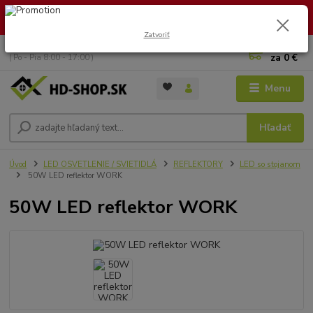
🏖️ DOVOLENKA 30.7.2026 – 9.8.2026 · Objednávky vybavíme po
návrate. Ďakujeme za trpezlivosť!
Zatvoriť
0
ks
+421 949 353 157
za
0 €
( Po - Pia 8:00 - 17:00 )
Menu
Hľadať
Úvod
LED OSVETLENIE / SVIETIDLÁ
REFLEKTORY
LED so stojanom
50W LED reflektor WORK
50W LED reflektor WORK