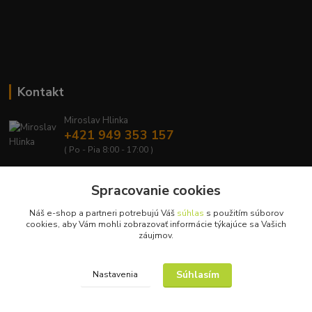
Kontakt
Miroslav Hlinka
+421 949 353 157
( Po - Pia 8:00 - 17:00 )
info@hd-shop.sk
Spracovanie cookies
Náš e-shop a partneri potrebujú Váš
súhlas
s použitím súborov
cookies, aby Vám mohli zobrazovať informácie týkajúce sa Vašich
záujmov.
Upravit sběr cookies.
Súhlasím
Nastavenia