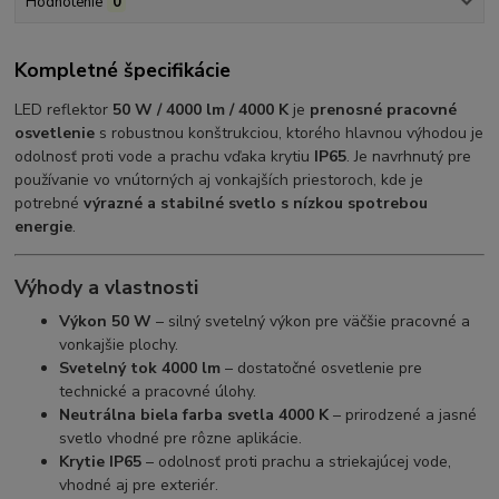
Hodnotenie
0
Kompletné špecifikácie
LED reflektor
50 W / 4000 lm / 4000 K
je
prenosné pracovné
osvetlenie
s robustnou konštrukciou, ktorého hlavnou výhodou je
odolnosť proti vode a prachu vďaka krytiu
IP65
. Je navrhnutý pre
používanie vo vnútorných aj vonkajších priestoroch, kde je
potrebné
výrazné a stabilné svetlo s nízkou spotrebou
energie
.
Výhody a vlastnosti
Výkon 50 W
– silný svetelný výkon pre väčšie pracovné a
vonkajšie plochy.
Svetelný tok 4000 lm
– dostatočné osvetlenie pre
technické a pracovné úlohy.
Neutrálna biela farba svetla 4000 K
– prirodzené a jasné
svetlo vhodné pre rôzne aplikácie.
Krytie IP65
– odolnosť proti prachu a striekajúcej vode,
vhodné aj pre exteriér.