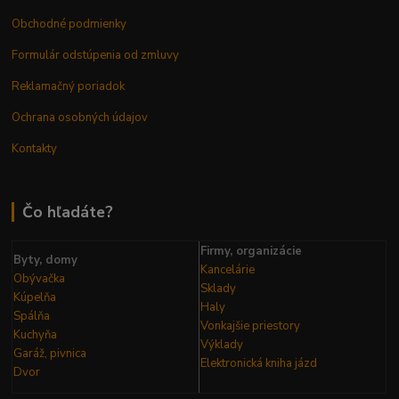
Obchodné podmienky
Formulár odstúpenia od zmluvy
Reklamačný poriadok
Ochrana osobných údajov
Kontakty
Čo hľadáte?
Firmy, organizácie
Byty, domy
Kancelárie
Obývačka
Sklady
Kúpelňa
Haly
Spálňa
Vonkajšie priestory
Kuchyňa
Výklady
Garáž, pivnica
Elektronická kniha
jázd
Dvor