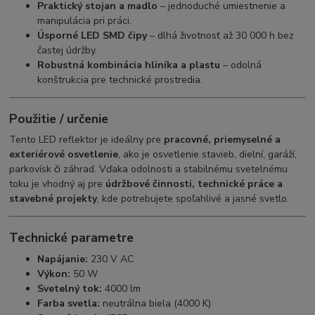
Praktický stojan a madlo
– jednoduché umiestnenie a
manipulácia pri práci.
Úsporné LED SMD čipy
– dlhá životnosť až 30 000 h bez
častej údržby.
Robustná kombinácia hliníka a plastu
– odolná
konštrukcia pre technické prostredia.
Použitie / určenie
Tento LED reflektor je ideálny pre
pracovné, priemyselné a
exteriérové osvetlenie
, ako je osvetlenie stavieb, dielní, garáží,
parkovísk či záhrad. Vďaka odolnosti a stabilnému svetelnému
toku je vhodný aj pre
údržbové činnosti, technické práce a
stavebné projekty
, kde potrebujete spoľahlivé a jasné svetlo.
Technické parametre
Napájanie:
230 V AC
Výkon:
50 W
Svetelný tok:
4000 lm
Farba svetla:
neutrálna biela (4000 K)