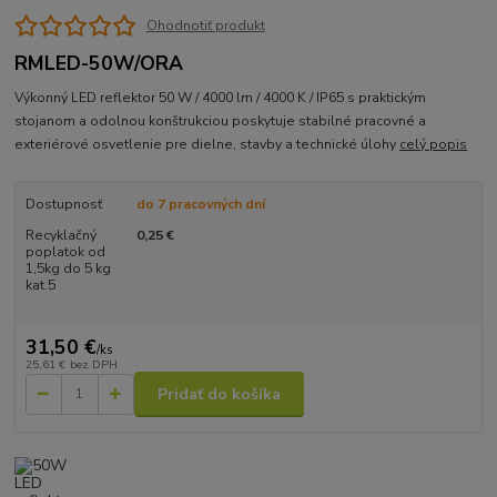
Ohodnotiť produkt
RMLED-50W/ORA
Výkonný LED reflektor 50 W / 4000 lm / 4000 K / IP65 s praktickým
stojanom a odolnou konštrukciou poskytuje stabilné pracovné a
exteriérové osvetlenie pre dielne, stavby a technické úlohy
celý popis
Dostupnosť
do 7 pracovných dní
Recyklačný
0,25 €
poplatok od
1,5kg do 5 kg
kat.5
31,50 €
/
ks
25,61 €
bez DPH
Pridať do košíka