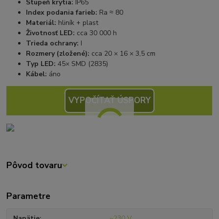
Stupeň krytia:
IP65
Index podania farieb:
Ra ≈ 80
Materiál:
hliník + plast
Životnosť LED:
cca 30 000 h
Trieda ochrany:
I
Rozmery (zložené):
cca 20 × 16 × 3,5 cm
Typ LED:
45× SMD (2835)
Kábel:
áno
VYPOČÍTAŤ ÚSPORY
Pôvod tovaru
Parametre
Napätie
~230 V