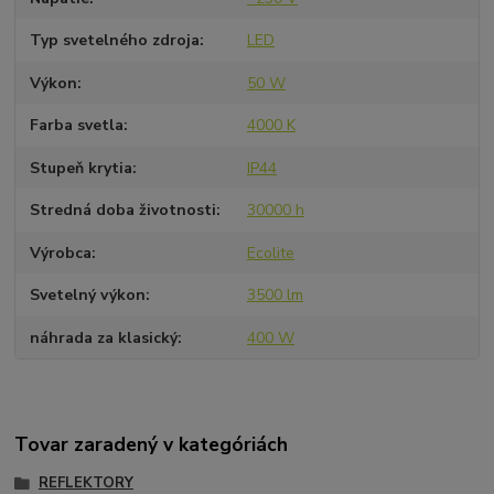
Typ svetelného zdroja
LED
Výkon
50 W
Farba svetla
4000 K
Stupeň krytia
IP44
Stredná doba životnosti
30000 h
Výrobca
Ecolite
Svetelný výkon
3500 lm
náhrada za klasický
400 W
Tovar zaradený v kategóriách
REFLEKTORY