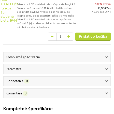
Vianočná LED svetelná reťaz - Vytvorte Magickú
18 % zľava
Vianočnú Atmosféru! 🌟🎄 Ak hľadáte spôsob,
8,90 €
/
ks
ako pridať dávkovaný lesk a zimnú krásu do
7,24 €
bez DPH
svojho domu alebo exteriéru počas Vianoc, naša
Vianočná LED svetelná reťaz je tou správnou
voľbou! S jej studenou bielou farbou svetla, tento
výrobok vytvára úchvatnú a...
Pridať do košíka
Kompletné špecifikácie
Parametre
Hodnotenie
0
Komentáre
0
Kompletné špecifikácie