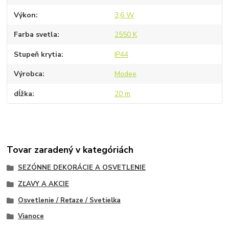
Výkon
3,6 W
Farba svetla
2550 K
Stupeň krytia
IP44
Výrobca
Modee
dĺžka
20 m
Tovar zaradený v kategóriách
SEZÓNNE DEKORÁCIE A OSVETLENIE
ZĽAVY A AKCIE
Osvetlenie / Reťaze / Svetielka
Vianoce