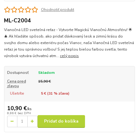
Ohodnotiť produkt
ML-C2004
Vianočná LED svetelná reťaz - Vytvorte Magickú Vianočnú Atmosféru! 🌟
🎄 Ak hľadáte spôsob, ako pridať dávkovaný lesk a zimnú krásu do
svojho domu alebo exteriéru počas Vianoc, naša Vianočná LED svetelná
reťaz je tou správnou voľbou! S jej teplou bielou farbou svetla, tento
výrobok vytvára úchvatnú atm...
celý popis
Dostupnosť
Skladom
Cena pred
15,90 €
zľavou
Ušetríte
5 € (
31
% zľava)
10,90 €
/
ks
8,86 €
bez DPH
Pridať do košíka