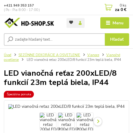
0
ks
+421 949 353 157
za
0 €
( Po - Pia 8:00 - 17:00 )
Menu
Hľadať
Úvod
SEZÓNNE DEKORÁCIE A OSVETLENIE
Vianoce
Vianočné
osvetlenie
LED vianočná reťaz 200xLED/8 funkcií 23m teplá biela, IP44
LED vianočná reťaz 200xLED/8
funkcií 23m teplá biela, IP44
Špeciálna ponuka