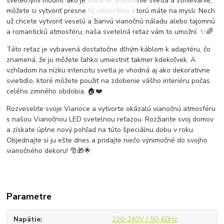
svetelnými módmi, ako je blikanie, prelínanie svetla a stmievanie,
môžete si vytvoriť presne tú atmosféru, ktorú máte na mysli. Nech
už chcete vytvoriť veselú a žiarivú vianočnú náladu alebo tajomnú
a romantickú atmosféru, naša svetelná reťaz vám to umožní. ✨🌈
Táto reťaz je vybavená dostatočne dlhým káblom k adaptéru, čo
znamená, že ju môžete ľahko umiestniť takmer kdekoľvek. A
vzhľadom na nízku intenzitu svetla je vhodná aj ako dekoratívne
svietidlo, ktoré môžete použiť na zdobenie vášho interiéru počas
celého zimného obdobia. 🏠❤️
Rozveselite svoje Vianoce a vytvorte okázalú vianočnú atmosféru
s našou Vianočnou LED svetelnou reťazou. Rozžiarite svoj domov
a získate úplne nový pohľad na túto špeciálnu dobu v roku.
Objednajte si ju ešte dnes a pridajte niečo výnimočné do svojho
vianočného dekoru! 🎅🎁🌟
Parametre
Napätie
220-240V / 50-60Hz