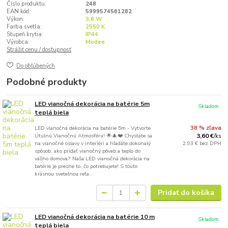
Číslo produktu:
248
EAN kód:
5999574561282
Výkon:
3,6 W
Farba svetla:
2550 K
Stupeň krytia:
IP44
Výrobca:
Modee
Strážiť cenu / dostupnosť
Do obľúbených
Podobné produkty
LED vianočná dekorácia na batérie 5m
Skladom
teplá biela
LED vianočná dekorácia na batérie 5m - Vytvorte
38 % zľava
Útulnú Vianočnú Atmosféru! 🌟🎄❤️ Chystáte sa
3,60 €
/
ks
na vianočné oslavy v interiéri a hľadáte dokonalý
2,93 €
bez DPH
spôsob, ako pridať vianočný pôvab a teplo do
vášho domova? Naša LED vianočná dekorácia na
batérie je presne to, čo potrebujete! S touto
krásnou svetelnou reťa...
Pridať do košíka
LED vianočná dekorácia na batérie 10 m
Skladom
teplá biela