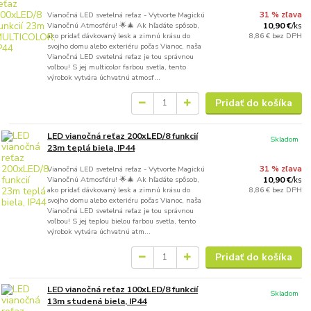
Vianočná LED svetelná reťaz - Vytvorte Magickú
31 % zľava
Vianočnú Atmosféru! 🌟🎄 Ak hľadáte spôsob,
10,90 €
/
ks
ako pridať dávkovaný lesk a zimnú krásu do
8,86 €
bez DPH
svojho domu alebo exteriéru počas Vianoc, naša
Vianočná LED svetelná reťaz je tou správnou
voľbou! S jej multicolor farbou svetla, tento
výrobok vytvára úchvatnú atmosf...
Pridať do košíka
LED vianočná reťaz 200xLED/8 funkcií
Skladom
23m teplá biela, IP44
Vianočná LED svetelná reťaz - Vytvorte Magickú
31 % zľava
Vianočnú Atmosféru! 🌟🎄 Ak hľadáte spôsob,
10,90 €
/
ks
ako pridať dávkovaný lesk a zimnú krásu do
8,86 €
bez DPH
svojho domu alebo exteriéru počas Vianoc, naša
Vianočná LED svetelná reťaz je tou správnou
voľbou! S jej teplou bielou farbou svetla, tento
výrobok vytvára úchvatnú atm...
Pridať do košíka
LED vianočná reťaz 100xLED/8 funkcií
Skladom
13m studená biela, IP44