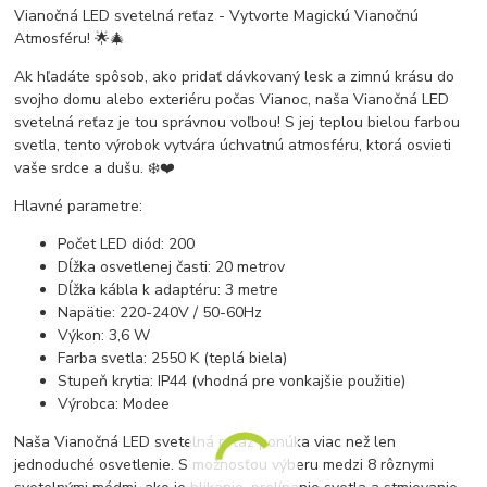
Vianočná LED svetelná reťaz - Vytvorte Magickú Vianočnú
Atmosféru! 🌟🎄
Ak hľadáte spôsob, ako pridať dávkovaný lesk a zimnú krásu do
svojho domu alebo exteriéru počas Vianoc, naša Vianočná LED
svetelná reťaz je tou správnou voľbou! S jej teplou bielou farbou
svetla, tento výrobok vytvára úchvatnú atmosféru, ktorá osvieti
vaše srdce a dušu. ❄️❤️
Hlavné parametre:
Počet LED diód: 200
Dĺžka osvetlenej časti: 20 metrov
Dĺžka kábla k adaptéru: 3 metre
Napätie: 220-240V / 50-60Hz
Výkon: 3,6 W
Farba svetla: 2550 K (teplá biela)
Stupeň krytia: IP44 (vhodná pre vonkajšie použitie)
Výrobca: Modee
Naša Vianočná LED svetelná reťaz ponúka viac než len
jednoduché osvetlenie. S možnosťou výberu medzi 8 rôznymi