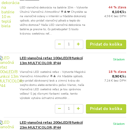
LED vianočná dekorácia na batérie 10m - Vytvorte
44 % zľava
Útulnú Vianočnú Atmosféru! 🌟🎄❤️ Chystáte sa
6,10 €
/
ks
na vianočné oslavy v interiéri a hľadáte dokonalý
4,96 €
bez DPH
spôsob, ako pridať vianočný pôvab a teplo do
vášho domova? Naša LED vianočná dekorácia na
batérie je presne to, čo potrebujete! S touto
krásnou svetelnou reť...
Pridať do košíka
LED vianočná reťaz 100xLED/8 funkcií
Skladom
13m MULTICOLOR, IP44
Vianočná LED svetelná reťaz - Vytvorte Magickú
18 % zľava
Vianočnú Atmosféru! 🌟🎄 Ak hľadáte spôsob,
8,90 €
/
ks
ako pridať dávkovaný lesk a zimnú krásu do
7,24 €
bez DPH
svojho domu alebo exteriéru počas Vianoc, naša
Vianočná LED svetelná reťaz je tou správnou
voľbou! S jej rôznymi farbami svetla, tento
výrobok vytvára úchvatnú atmosfér...
Pridať do košíka
LED vianočná reťaz 200xLED/8 funkcií
Skladom
23m MULTICOLOR, IP44