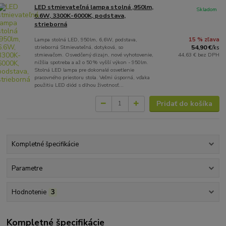
LED stmievateľná lampa stolná ,950lm,
Skladom
6.6W, 3300K-6000K, podstava,
strieborná
Lampa stolná LED, 950lm, 6,6W, podstava,
15 % zľava
strieborná Stmievateľná, dotyková, so
54,90 €
/
ks
stmievačom. Osvedčený dizajn, nové vyhotovenie,
44,63 €
bez DPH
nižšia spotreba a až o 50% vyšší výkon - 950lm.
Stolná LED lampa pre dokonalé osvetlenie
pracovného priestoru stola. Veľmi úsporná, vďaka
použitiu LED diód s dlhou životnosť...
Pridať do košíka
Kompletné špecifikácie
Parametre
Hodnotenie
3
Kompletné špecifikácie