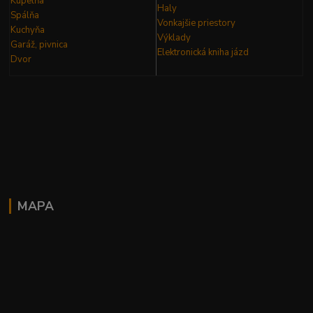
Kúpelňa
Haly
Spálňa
Vonkajšie priestory
Kuchyňa
Výklady
Garáž, pivnica
Elektronická kniha
jázd
Dvor
MAPA