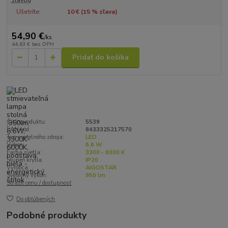
Ušetríte
10 € (
15
% zľava)
54,90 €
/
ks
44,63 €
bez DPH
Pridať do košíka
Číslo produktu:
5539
EAN kód:
8433325217570
Typ svetelného zdroja:
LED
Výkon:
6.6 W
Farba svetla:
3300 - 6000 K
Stupeň krytia:
IP20
Výrobca:
AIGOSTAR
Svetelný výkon:
950 lm
Strážiť cenu / dostupnosť
Do obľúbených
Podobné produkty