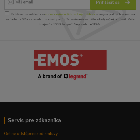
Prihlásiť sa
Prihlásením súhlasíte so
spracovaním vašich osobných údajov
v zmysle platných zákonov a
nariadení v SR a so zasielaním email ponúk. Zo zasielania sa môžete kedykoľvek odhlásiť. Vaše
údaje sú v 100% bezpečí. Neposielame SPAM.
Servis pre zákazníka
Online odstúpenie od zmluvy