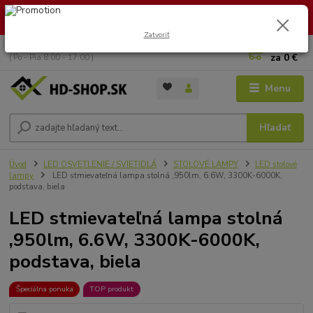
🏖️ DOVOLENKA 30.7.2026 – 9.8.2026 · Objednávky vybavíme po
návrate. Ďakujeme za trpezlivosť!
Zatvoriť
0
ks
+421 949 353 157
za
0 €
( Po - Pia 8:00 - 17:00 )
Menu
Hľadať
Úvod
LED OSVETLENIE / SVIETIDLÁ
STOLOVÉ LAMPY
LED stolové
lampy
LED stmievateľná lampa stolná ,950lm, 6.6W, 3300K-6000K,
podstava, biela
LED stmievateľná lampa stolná
,950lm, 6.6W, 3300K-6000K,
podstava, biela
Špeciálna ponuka
TOP produkt