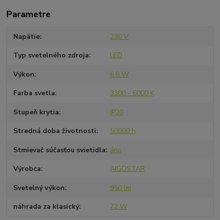
Parametre
Napätie
230 V
Typ svetelného zdroja
LED
Výkon
6.6 W
Farba svetla
3300 - 6000 K
Stupeň krytia
IP20
Stredná doba životnosti
50000 h
Stmievač súčasťou svietidla
áno
Výrobca
AIGOSTAR
Svetelný výkon
950 lm
náhrada za klasický
72 W