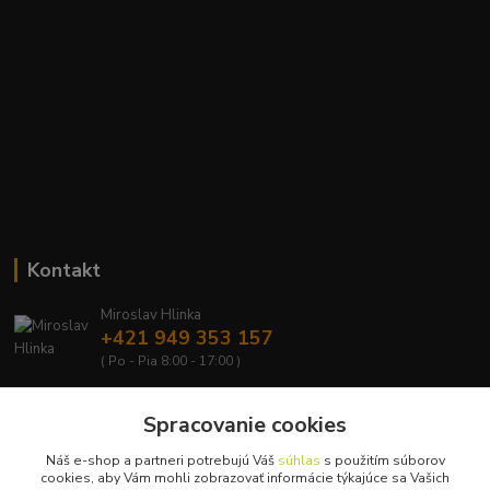
Kontakt
Miroslav Hlinka
+421 949 353 157
( Po - Pia 8:00 - 17:00 )
info@hd-shop.sk
Spracovanie cookies
Náš e-shop a partneri potrebujú Váš
súhlas
s použitím súborov
cookies, aby Vám mohli zobrazovať informácie týkajúce sa Vašich