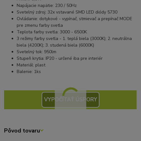
Napájacie napätie: 230 / 50Hz
Svetelný zdroj: 32x vstavané SMD LED diódy 5730
Ovládanie: dotykové - vypínač, stmievač a prepínač MODE
pre zmenu farby svetla
Teplota farby svetla: 3000 - 6500K
3 režimy farby svetla - 1. teplá biela (3000K); 2. neutrálna
biela (4200K); 3. studená biela (6000K)
Svetelný tok: 950lm
Stupeň krytia: IP20 - určené iba pre interiér
Materiál: plast
Balenie: 1ks
VYPOČÍTAŤ ÚSPORY
Pôvod tovaru