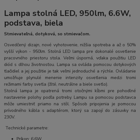
Lampa stolná LED, 950lm, 6.6W,
podstava, biela
Stmievateľná, dotyková, so stmievačom.
Osvedčený dizajn, nové vyhotovenie, nižšia spotreba a až o 50%
vyšší výkon - 950lm. Stolná LED lampa pre dokonalé osvetlenie
pracovného priestoru stola. Veľmi úsporná, vďaka použitiu LED
diód s dlhou životnosťou. Lampa sa ovláda pomocou dotykových
tlačidiel a jej použitie je tak veľmi jednoduché a rýchle. Ovládanie
umožňuje plynulé menenie intenzity osvetlenia medzi tromi
režimami farby svetla (žlté, neutrálne a biele svetlo).
Stolná lampa je opatrená tromi otočnými kĺbmi pre pohodlné
nastavenie polohy podľa potreby. Lampu sa pomocou podstavca
môže umiestniť priamo na stôl. Spôsob pripojenia je pomocou
prívodného kábla s adaptérom, ktorý sa zapojí do zásuvky na
230V.
Technické parametre:
Príkon: 6,6W