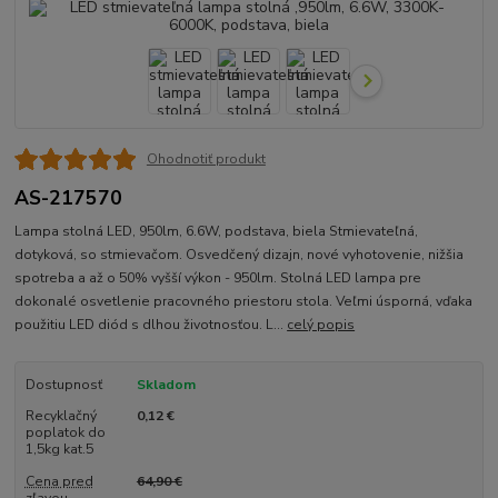
Ohodnotiť produkt
AS-217570
Lampa stolná LED, 950lm, 6.6W, podstava, biela Stmievateľná,
dotyková, so stmievačom. Osvedčený dizajn, nové vyhotovenie, nižšia
spotreba a až o 50% vyšší výkon - 950lm. Stolná LED lampa pre
dokonalé osvetlenie pracovného priestoru stola. Veľmi úsporná, vďaka
použitiu LED diód s dlhou životnosťou. L...
celý popis
Dostupnosť
Skladom
Recyklačný
0,12 €
poplatok do
1,5kg kat.5
Cena pred
64,90 €
zľavou