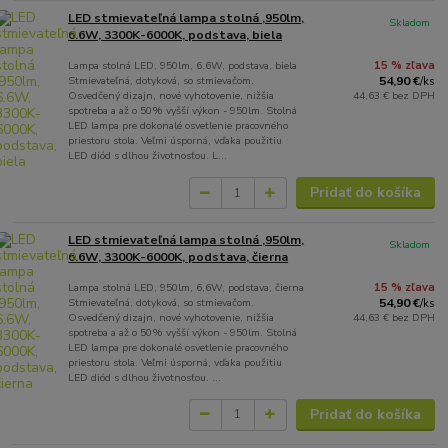
LED stmievateľná lampa stolná ,950lm,
Skladom
6.6W, 3300K-6000K, podstava, biela
Lampa stolná LED, 950lm, 6.6W, podstava, biela
15 % zľava
Stmievateľná, dotyková, so stmievačom.
54,90 €
/
ks
Osvedčený dizajn, nové vyhotovenie, nižšia
44,63 €
bez DPH
spotreba a až o 50% vyšší výkon - 950lm. Stolná
LED lampa pre dokonalé osvetlenie pracovného
priestoru stola. Veľmi úsporná, vďaka použitiu
LED diód s dlhou životnosťou. L...
Pridať do košíka
LED stmievateľná lampa stolná ,950lm,
Skladom
6.6W, 3300K-6000K, podstava, čierna
Lampa stolná LED, 950lm, 6,6W, podstava, čierna
15 % zľava
Stmievateľná, dotyková, so stmievačom.
54,90 €
/
ks
Osvedčený dizajn, nové vyhotovenie, nižšia
44,63 €
bez DPH
spotreba a až o 50% vyšší výkon - 950lm. Stolná
LED lampa pre dokonalé osvetlenie pracovného
priestoru stola. Veľmi úsporná, vďaka použitiu
LED diód s dlhou životnosťou. ...
Pridať do košíka