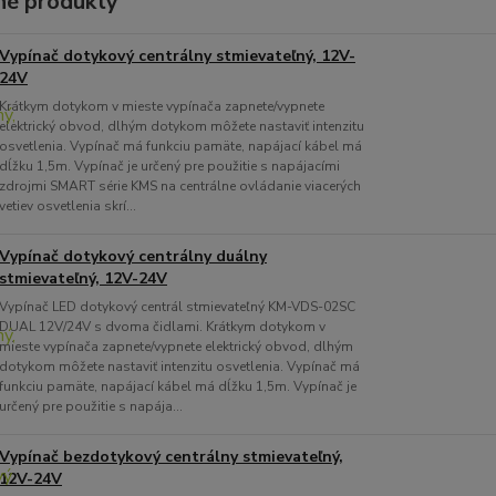
é produkty
Vypínač dotykový centrálny stmievateľný, 12V-
24V
Krátkym dotykom v mieste vypínača zapnete/vypnete
elektrický obvod, dlhým dotykom môžete nastaviť intenzitu
osvetlenia. Vypínač má funkciu pamäte, napájací kábel má
dĺžku 1,5m. Vypínač je určený pre použitie s napájacími
zdrojmi SMART série KMS na centrálne ovládanie viacerých
vetiev osvetlenia skrí...
Vypínač dotykový centrálny duálny
stmievateľný, 12V-24V
Vypínač LED dotykový centrál stmievateľný KM-VDS-02SC
DUAL 12V/24V s dvoma čidlami. Krátkym dotykom v
mieste vypínača zapnete/vypnete elektrický obvod, dlhým
dotykom môžete nastaviť intenzitu osvetlenia. Vypínač má
funkciu pamäte, napájací kábel má dĺžku 1,5m. Vypínač je
určený pre použitie s napája...
Vypínač bezdotykový centrálny stmievateľný,
12V-24V