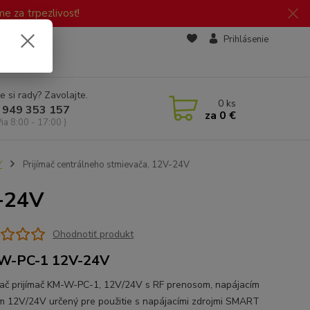
 za trpezlivosť!
zd
Prihlásenie
e si rady? Zavolajte.
0
ks
 949 353 157
za
0 €
Pia 8:00 - 17:00 )
Y
Prijímač centrálneho stmievača, 12V-24V
V-24V
Ohodnotiť produkt
W-PC-1 12V-24V
ač prijímač KM-W-PC-1, 12V/24V s RF prenosom, napájacím
m 12V/24V určený pre použitie s napájacími zdrojmi SMART