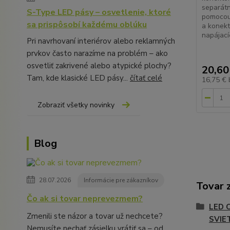
separátn
S-Type LED pásy – osvetlenie, ktoré
pomocou
sa prispôsobí každému oblúku
a konekt
napájací
Pri navrhovaní interiérov alebo reklamných
prvkov často narazíme na problém – ako
osvetliť zakrivené alebo atypické plochy?
20,60
Tam, kde klasické LED pásy...
čítať celé
16,75 €
Zobraziť všetky novinky
Blog
28.07.2026
Informácie pre zákazníkov
Tovar 
Čo ak si tovar neprevezmem?
LED 
Zmenili ste názor a tovar už nechcete?
SVIE
Nemusíte nechať zásielku vrátiť sa – od