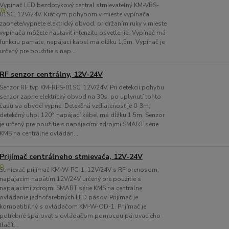
Vypínač LED bezdotykový central stmievateľný KM-VBS-
01SC, 12V/24V. Krátkym pohybom v mieste vypínača
zapnete/vypnete elektrický obvod, pridržaním ruky v mieste
vypínača môžete nastaviť intenzitu osvetlenia. Vypínač má
funkciu pamäte, napájací kábel má dĺžku 1,5m. Vypínač je
určený pre použitie s nap...
RF senzor centrálny, 12V-24V
Senzor RF typ KM-RFS-01SC, 12V/24V. Pri detekcii pohybu
senzor zapne elektrický obvod na 30s, po uplynutí tohto
času sa obvod vypne. Detekčná vzdialenosť je 0-3m,
detekčný uhol 120°, napájací kábel má dĺžku 1,5m. Senzor
je určený pre použitie s napájacími zdrojmi SMART série
KMS na centrálne ovládan...
Prijímač centrálneho stmievača, 12V-24V
Stmievač prijímač KM-W-PC-1, 12V/24V s RF prenosom,
napájacím napätím 12V/24V určený pre použitie s
napájacími zdrojmi SMART série KMS na centrálne
ovládanie jednofarebných LED pásov. Prijímač je
kompatibilný s ovládačom KM-W-OD-1. Prijímač je
potrebné spárovať s ovládačom pomocou párovacieho
tlačít...