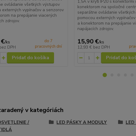
1,5A v krytí IP20 s konektormi
e ovládanie všetkých výstupov
konektorom na spoločné centr
 externých vypínačov a senzorov
separátne ovládanie všetkých
orom na prepájanie viacerých
pomocou externých vypínačov
ch zdrojov.
a konektorom na prepájanie v
napájacích zdrojov.
 €
15,90 €
do 7
/
ks
/
ks
pracovných dní
pra
bez DPH
12,93 €
bez DPH
Pridať do košíka
Pridať do ko
zaradený v kategóriách
OSVETLENIE /
LED PÁSKY A MODULY
LED
TIDLÁ