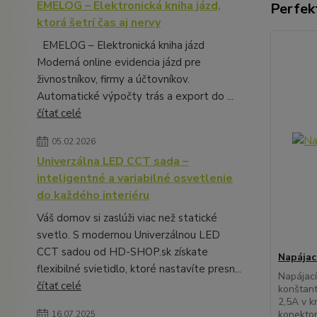
EMELOG – Elektronická kniha jázd,
Perfek
ktorá šetrí čas aj nervy
EMELOG – Elektronická kniha jázd
Moderná online evidencia jázd pre
živnostníkov, firmy a účtovníkov.
Automatické výpočty trás a export do ...
čítať celé
05.02.2026
Univerzálna LED CCT sada –
inteligentné a variabilné osvetlenie
do každého interiéru
Váš domov si zaslúži viac než statické
svetlo. S modernou Univerzálnou LED
CCT sadou od HD-SHOP.sk získate
Napájac
flexibilné svietidlo, ktoré nastavíte presn...
Napájací
čítať celé
konštan
2,5A v k
konektor
16.07.2025