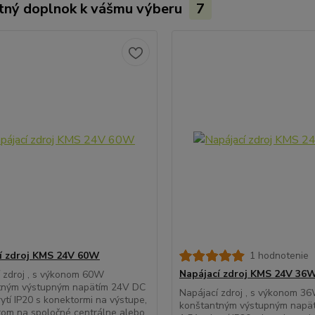
tný doplnok k vášmu výberu
7
í zdroj KMS 24V 60W
1 hodnotenie
Napájací zdroj KMS 24V 36
 zdroj , s výkonom 60W
tným výstupným napätím 24V DC
Napájací zdroj , s výkonom 3
rytí IP20 s konektormi na výstupe,
konštantným výstupným napä
om na spoločné centrálne alebo