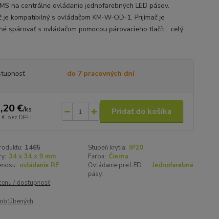
KMS na centrálne ovládanie jednofarebných LED pásov.
ač je kompatibilný s ovládačom KM-W-OD-1. Prijímač je
né spárovať s ovládačom pomocou párovacieho tlačít...
celý
tupnosť
do 7 pracovných dní
,20 €
/
ks
Pridať do košíka
 €
bez DPH
roduktu:
1465
Stupeň krytia:
IP20
y:
34 x 34 x 9 mm
Farba:
Čierna
enosu:
ovládanie RF
Ovládanie pre LED
Jednofarebné
pásy:
 cenu / dostupnosť
obľúbených