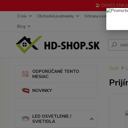
🏖️ DOVOLENKA 3
O nás
Obchodné podmienky
Ochrana osobných údajov
Blog
Úvod
L
ODPORÚČANÉ TENTO
MESIAC
Prij
NOVINKY
LED OSVETLENIE /
SVIETIDLÁ