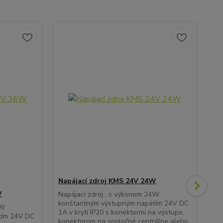
Napájací zdroj KMS 24V 24W
Na
W
Napájací zdroj , s výkonom 24W
Nap
konštantným výstupným napätím 24V DC
ko
6W
1A v krytí IP20 s konektormi na výstupe,
6,2
tím 24V DC
konektorom na spoločné centrálne alebo
výs