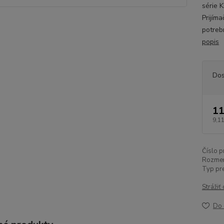
série 
Prijím
potreb
popis
Dos
11
9,11
Číslo p
Rozmer
Typ pr
Strážiť
Do 