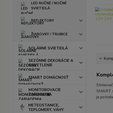
LED RUČNÉ / NOČNÉ
SVIETIDLÁ
REFLEKTORY
ŽIAROVKY / TRUBICE
SOLÁRNE SVIETIDLÁ
Kompl
SEZÓNNE DEKORÁCIE A
OSVETLENIE
Komple
SMART DOMÁCNOSŤ
Stmievač
MONITOROVACIE
SMART sé
ZARIADENIA
je potreb
METEOSTANICE,
TEPLOMERY, VÁHY