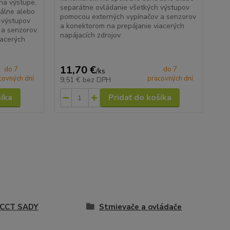
 na výstupe,
separátne ovládanie všetkých výstupov
cen
álne alebo
pomocou externých vypínačov a senzorov
vš
 výstupov
a konektorom na prepájanie viacerých
vyp
 a senzorov
napájacích zdrojov.
pre
iacerých
11,70 €
36
do 7
do 7
/
ks
covných dní
pracovných dní
9,51 €
bez DPH
29
šíka
Pridať do košíka
 CCT SADY
Stmievače a ovládače