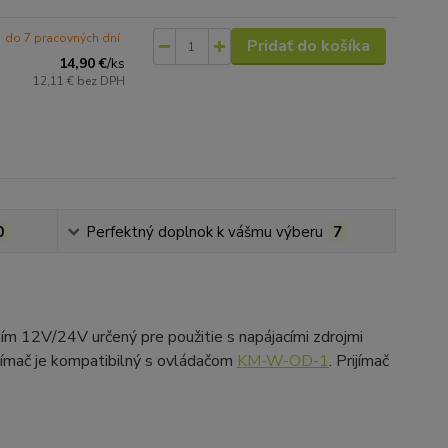
do 7 pracovných dní
Pridať do košíka
14,90 €
/
ks
12,11 €
bez DPH
0
Perfektný doplnok k vášmu výberu
7
 12V/24V určený pre použitie s napájacími zdrojmi
ímač je kompatibilný s ovládačom
KM-W-OD-1
. Prijímač