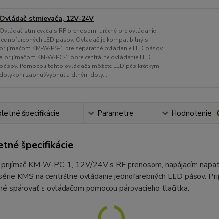
Ovládač stmievača, 12V-24V
Ovládač stmievača s RF prenosom, určený pre ovládanie
jednofarebných LED pásov. Ovládač je kompatibilný s
prijímačom KM-W-PS-1 pre separatné ovládanie LED pásov
a prijímačom KM-W-PC-1 opre centrálne ovládanie LED
pásov. Pomocou tohto ovládača môžete LED pás krátkym
dotykom zapnúť/vypnúť a dlhým doty...
etné špecifikácie
Parametre
Hodnotenie
tné špecifikácie
 prijímač KM-W-PC-1, 12V/24V s RF prenosom, napájacím napätím
rie KMS na centrálne ovládanie jednofarebných LED pásov. Prij
né spárovať s ovládačom pomocou párovacieho tlačítka.