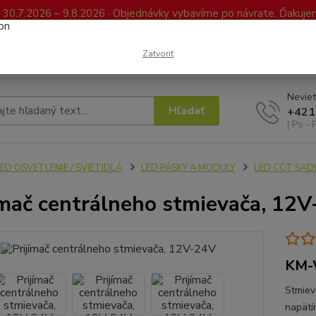
0.7.2026 – 9.8.2026 · Objednávky vybavíme po návrate. Ďakujeme
Kontakty
FAQ
Reklamácia / Vrátenie tovaru
Elektronická kniha já
Zatvoriť
Neviet
Hľadať
+421
( Po - 
ED OSVETLENIE / SVIETIDLÁ
LED PÁSKY A MODULY
LED CCT SAD
ímač centrálneho stmievača, 12
KM-
Stmiev
napätí