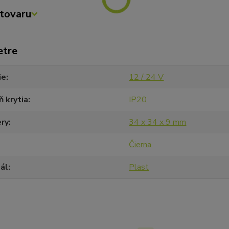
tovaru
etre
ie
12 / 24 V
 krytia
IP20
ry
34 x 34 x 9 mm
Čierna
ál
Plast