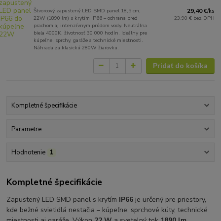
Štvorcový zapustený LED SMD panel 18,5 cm,
29,40 €
/
ks
22W (1890 lm) s krytím IP66 – ochrana pred
23,90 €
bez DPH
prachom aj intenzívnym prúdom vody. Neutrálna
biela 4000K, životnosť 30 000 hodín. Ideálny pre
kúpeľne, sprchy, garáže a technické miestnosti.
Náhrada za klasickú 280W žiarovku.
Pridať do košíka
Kompletné špecifikácie
Parametre
Hodnotenie
1
Kompletné špecifikácie
Zapustený LED SMD panel s krytím
IP66
je určený pre priestory,
kde bežné svietidlá nestačia – kúpeľne, sprchové kúty, technické
miestnosti aj garáže. Výkon
22 W
a svetelný tok
1890 lm