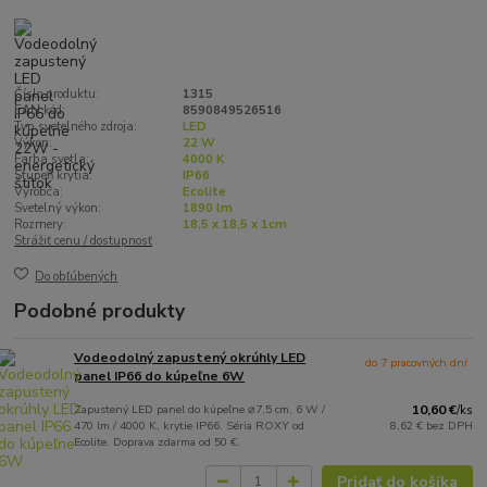
Číslo produktu:
1315
EAN kód:
8590849526516
Typ svetelného zdroja:
LED
Výkon:
22 W
Farba svetla:
4000 K
Stupeň krytia:
IP66
Výrobca:
Ecolite
Svetelný výkon:
1890 lm
Rozmery:
18,5 x 18,5 x 1cm
Strážiť cenu / dostupnosť
Do obľúbených
Podobné produkty
Vodeodolný zapustený okrúhly LED
do 7 pracovných dní
panel IP66 do kúpeľne 6W
Zapustený LED panel do kúpeľne ⌀7,5 cm, 6 W /
10,60 €
/
ks
470 lm / 4000 K, krytie IP66. Séria ROXY od
8,62 €
bez DPH
Ecolite. Doprava zdarma od 50 €.
Pridať do košíka