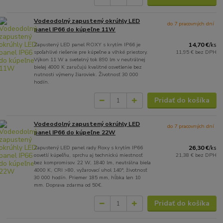
Vodeodolný zapustený okrúhly LED
do 7 pracovných dní
panel IP66 do kúpeľne 11W
Zapustený LED panel ROXY s krytím IP66 je
14,70 €
/
ks
spoľahlivé riešenie pre kúpeľne a vlhké priestory.
11,95 €
bez DPH
Výkon 11 W a svetelný tok 890 lm v neutrálnej
bielej 4000 K zaručujú kvalitné osvetlenie bez
nutnosti výmeny žiaroviek. Životnosť 30 000
hodín.
Pridať do košíka
Vodeodolný zapustený okrúhly LED
do 7 pracovných dní
panel IP66 do kúpeľne 22W
Zapustený LED panel rady Roxy s krytím IP66
26,30 €
/
ks
osvetlí kúpeľňu, sprchu aj technickú miestnosť
21,38 €
bez DPH
bez kompromisov. 22 W, 1840 lm, neutrálna biela
4000 K, CRI >80, vyžarovací uhol 140°, životnosť
30 000 hodín. Priemer 185 mm, hĺbka len 10
mm. Doprava zdarma od 50€.
Pridať do košíka