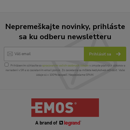
Nepremeškajte novinky, prihláste
sa ku odberu newsletteru
Prihlásiť sa
Prihlásením súhlasíte so
spracovaním vašich osobných údajov
v zmysle platných zákonov a
nariadení v SR a so zasielaním email ponúk. Zo zasielania sa môžete kedykoľvek odhlásiť. Vaše
údaje sú v 100% bezpečí. Neposielame SPAM.