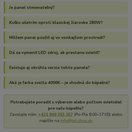
Je panel stmievateľný?
Koľko ušetrím oproti klasickej žiarovke 280W?
Môžem panel použiť aj vo vonkajšom prostredí?
Dá sa vymeniť LED zdroj, ak prestane svietiť?
Existuje aj okrúhla verzia tohto panela?
Aká je farba svetla 4000K – je vhodná do kúpeľne?
Potrebujete poradiť s výberom alebo počtom svietidiel
pre vašu kúpeľňu?
Zavolajte nám:
+421 949 353 157
(Po–Pia 8:00–17:00) alebo
napíšte na
info@hd-shop.sk