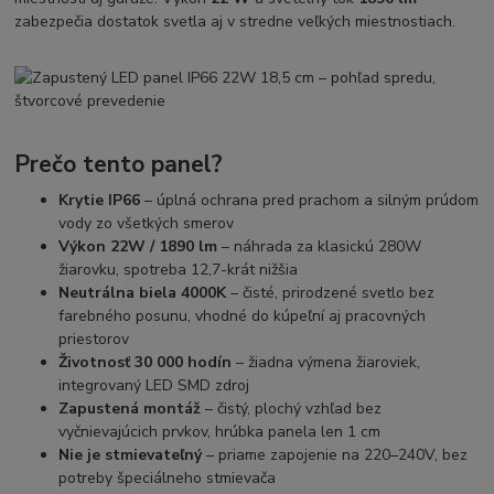
zabezpečia dostatok svetla aj v stredne veľkých miestnostiach.
Prečo tento panel?
Krytie IP66
– úplná ochrana pred prachom a silným prúdom
vody zo všetkých smerov
Výkon 22W / 1890 lm
– náhrada za klasickú 280W
žiarovku, spotreba 12,7-krát nižšia
Neutrálna biela 4000K
– čisté, prirodzené svetlo bez
farebného posunu, vhodné do kúpeľní aj pracovných
priestorov
Životnosť 30 000 hodín
– žiadna výmena žiaroviek,
integrovaný LED SMD zdroj
Zapustená montáž
– čistý, plochý vzhľad bez
vyčnievajúcich prvkov, hrúbka panela len 1 cm
Nie je stmievateľný
– priame zapojenie na 220–240V, bez
potreby špeciálneho stmievača