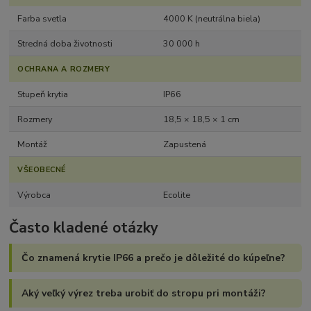
Farba svetla
4000 K (neutrálna biela)
Stredná doba životnosti
30 000 h
OCHRANA A ROZMERY
Stupeň krytia
IP66
Rozmery
18,5 × 18,5 × 1 cm
Montáž
Zapustená
VŠEOBECNÉ
Výrobca
Ecolite
Často kladené otázky
Čo znamená krytie IP66 a prečo je dôležité do kúpeľne?
Aký veľký výrez treba urobiť do stropu pri montáži?