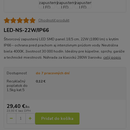
Ohodnotiť produkt
LED-NS-22W/IP66
Štvorcový zapustený LED SMD panel 18,5 cm, 22W (1890 lm) s krytím
IP66 – ochrana pred prachom aj intenzívnym prúdom vody. Neutrálna
biela 4000K, životnosť 30 000 hodín. Ideálny pre kúpeľne, sprchy, garáže
a technické miestnosti. Náhrada za klasickú 280W žiarovku.
celý popis
Dostupnosť
do 7 pracovných dní
Recyklačný
0,12 €
poplatok do
1,5kg kat.5
29,40 €
/
ks
23,90 €
bez DPH
Pridať do košíka