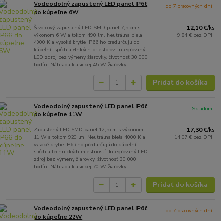
Vodeodolný zapustený LED panel IP66
do 7 pracovných dní
do kúpeľne 6W
Štvorcový zapustený LED SMD panel 7,5 cm s
12,10 €
/
ks
výkonom 6 W a tokom 490 lm. Neutrálna biela
9,84 €
bez DPH
4000 K a vysoké krytie IP66 ho predurčujú do
kúpeľní, spŕch a vlhkých priestorov. Integrovaný
LED zdroj bez výmeny žiarovky, životnosť 30 000
hodín. Náhrada klasickej 45 W žiarovky.
Pridať do košíka
Vodeodolný zapustený LED panel IP66
Skladom
do kúpeľne 11W
Zapustený LED SMD panel 12,5 cm s výkonom
17,30 €
/
ks
11 W a tokom 920 lm. Neutrálna biela 4000 K a
14,07 €
bez DPH
vysoké krytie IP66 ho predurčujú do kúpeľní,
spŕch a technických miestností. Integrovaný LED
zdroj bez výmeny žiarovky, životnosť 30 000
hodín. Náhrada klasickej 70 W žiarovky.
Pridať do košíka
Vodeodolný zapustený LED panel IP66
do 7 pracovných dní
do kúpeľne 22W