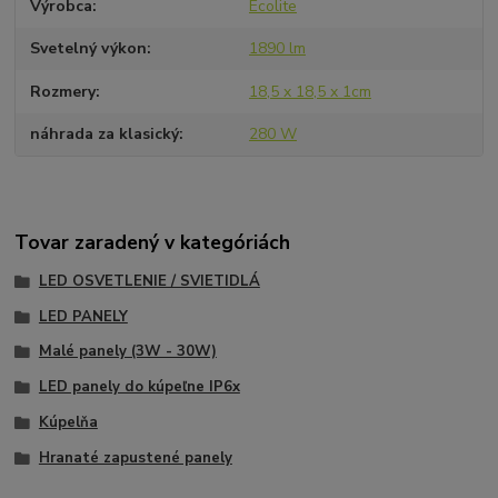
Výrobca
Ecolite
Svetelný výkon
1890 lm
Rozmery
18,5 x 18,5 x 1cm
náhrada za klasický
280 W
Tovar zaradený v kategóriách
LED OSVETLENIE / SVIETIDLÁ
LED PANELY
Malé panely (3W - 30W)
LED panely do kúpeľne IP6x
Kúpelňa
Hranaté zapustené panely