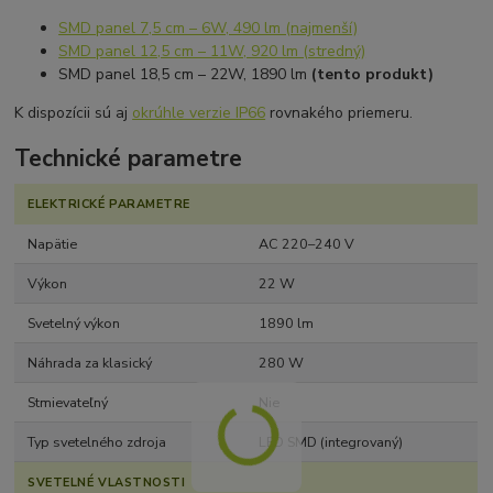
SMD panel 7,5 cm – 6W, 490 lm (najmenší)
SMD panel 12,5 cm – 11W, 920 lm (stredný)
SMD panel 18,5 cm – 22W, 1890 lm
(tento produkt)
K dispozícii sú aj
okrúhle verzie IP66
rovnakého priemeru.
Technické parametre
ELEKTRICKÉ PARAMETRE
Napätie
AC 220–240 V
Výkon
22 W
Svetelný výkon
1890 lm
Náhrada za klasický
280 W
Stmievateľný
Nie
Typ svetelného zdroja
LED SMD (integrovaný)
SVETELNÉ VLASTNOSTI