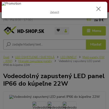
🏖️ DOVOLENKA 30.7.2026 – 9.8.2026 · Objednávky vybavíme po
návrate. Ďakujeme za trpezlivosť!
Zatvoriť
0
ks
+421 949 353 157
za
0 €
( Po - Pia 8:00 - 17:00 )
Menu
Hľadať
Úvod
LED OSVETLENIE / SVIETIDLÁ
LED PANELY
Malé panely (3W
- 30W)
Hranaté zapustené panely
Vodeodolný zapustený LED panel
IP66 do kúpeľne 22W
Vodeodolný zapustený LED panel
IP66 do kúpeľne 22W