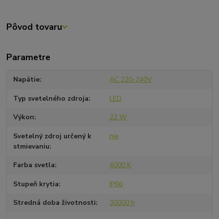
Pôvod tovaru
Parametre
Napätie
AC 220-240V
Typ svetelného zdroja
LED
Výkon
22 W
Svetelný zdroj určený k
nie
stmievaniu
Farba svetla
4000 K
Stupeň krytia
IP66
Stredná doba životnosti
30000 h