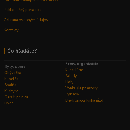
Reklamačný poriadok
Ochrana osobných údajov
Kontakty
Čo hľadáte?
Firmy, organizácie
Byty, domy
Kancelárie
Obývačka
Sklady
Kúpelňa
Haly
Spálňa
Vonkajšie priestory
Kuchyňa
Výklady
Garáž, pivnica
Elektronická kniha
jázd
Dvor