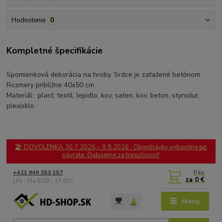
Hodnotenie
0
Kompletné špecifikácie
Spomienková dekorácia na hroby. Srdce je zaťažené betónom.
Rozmery približne 40x50 cm
Materiál: plast, textil, lepidlo, kov, saten, kov, beton, styrodur,
plexisklo
🏖️ DOVOLENKA 30.7.2026 – 9.8.2026 · Objednávky vybavíme po
návrate. Ďakujeme za trpezlivosť!
0
ks
+421 949 353 157
za
0 €
( Po - Pia 8:00 - 17:00 )
Menu