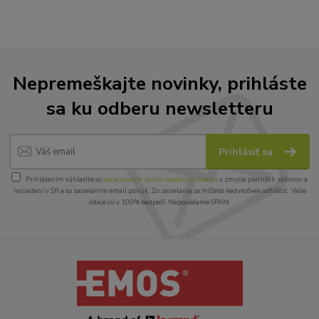
Nepremeškajte novinky, prihláste
sa ku odberu newsletteru
Prihlásiť sa
Prihlásením súhlasíte so
spracovaním vašich osobných údajov
v zmysle platných zákonov a
nariadení v SR a so zasielaním email ponúk. Zo zasielania sa môžete kedykoľvek odhlásiť. Vaše
údaje sú v 100% bezpečí. Neposielame SPAM.