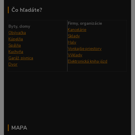
Čo hľadáte?
Firmy, organizácie
Byty, domy
Kancelárie
Obývačka
Sklady
Kúpelňa
Haly
Spálňa
Vonkajšie priestory
Kuchyňa
Výklady
Garáž, pivnica
Elektronická kniha
jázd
Dvor
MAPA