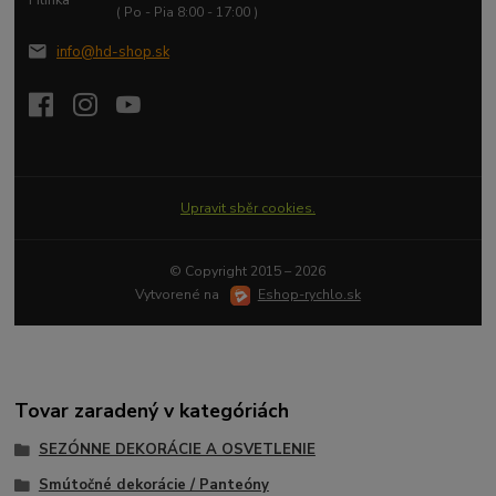
( Po - Pia 8:00 - 17:00 )
info@hd-shop.sk
Upravit sběr cookies.
© Copyright 2015 – 2026
Vytvorené na
Eshop-rychlo.sk
Tovar zaradený v kategóriách
SEZÓNNE DEKORÁCIE A OSVETLENIE
Smútočné dekorácie / Panteóny