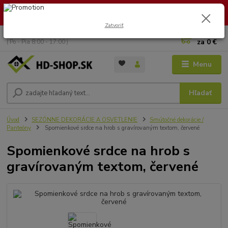
🏖️ DOVOLENKA 30.7.2026 – 9.8.2026 · Objednávky vybavíme po
návrate. Ďakujeme za trpezlivosť!
Zatvoriť
0
ks
+421 949 353 157
za
0 €
( Po - Pia 8:00 - 17:00 )
Menu
Hľadať
Úvod
SEZÓNNE DEKORÁCIE A OSVETLENIE
Smútočné dekorácie /
Panteóny
Spomienkové srdce na hrob s gravírovaným textom, červené
Spomienkové srdce na hrob s
gravírovaným textom, červené