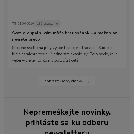
21
.
06
.
2026
LED osvetlenie
Svetlo v spálni vám môže brať spánok – a možno ani
neviete prečo
Stropné svetlo na plný výkon tesne pred spaním. Studená
biela namiesto teplej. Žiadne stmievanie. 👉 Telo nevie, že je
večer – vie len to, čo mu po...
čítať celé
Zobraziť všetky články
Nepremeškajte novinky,
prihláste sa ku odberu
newsletteru