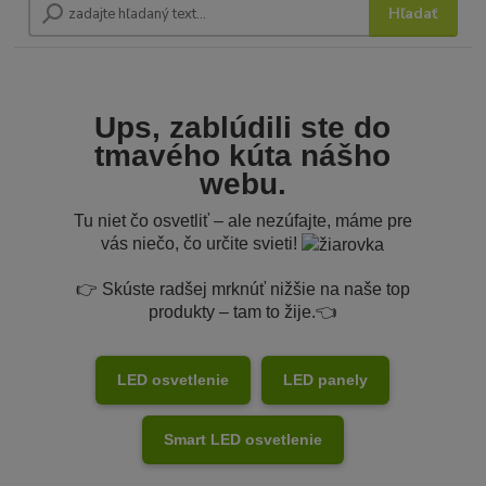
Hľadať
Ups, zablúdili ste do
tmavého kúta nášho
webu.
Tu niet čo osvetliť – ale nezúfajte, máme pre
vás niečo, čo určite svieti!
👉 Skúste radšej mrknúť nižšie na naše top
produkty – tam to žije.👈
LED osvetlenie
LED panely
Smart LED osvetlenie