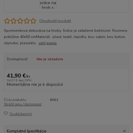
Ohodnotiť produkt
Spomienková dekorácia na hroby. Srdce je zaťažené betónom. Rozmery
približne 40x50 cmMateriál: plast, textil, lepidlo, kov, saten, kov, beton,
styrodur, plexisklo
celý popis
Dostupnosť
Nie je skladom
41,90 €
/
ks
34,07 €
bez DPH
Momentálne nie je k dispozícii
Číslo produktu:
8062
Strážiť cenu / dostupnosť
Do obľúbených
Kompletné špecifikácie