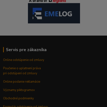
Servis pre zákazníka
Online odstúpenie od zmluvy
Poučenie o uplatnení práva
pri odstúpení od zmluvy
Online podanie reklamácie
Významy piktogramov
Obchodné podmienky
Formulár odstúpenia od zmluvy