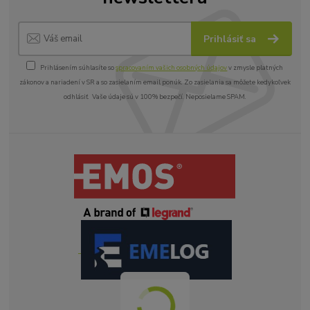
Prihlásiť sa
Prihlásením súhlasíte so
spracovaním vašich osobných údajov
v zmysle platných
zákonov a nariadení v SR a so zasielaním email ponúk. Zo zasielania sa môžete kedykoľvek
odhlásiť. Vaše údaje sú v 100% bezpečí. Neposielame SPAM.