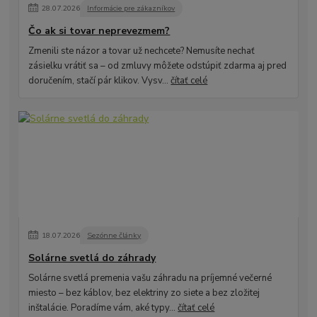
28
.
07
.
2026
Informácie pre zákazníkov
Čo ak si tovar neprevezmem?
Zmenili ste názor a tovar už nechcete? Nemusíte nechať
zásielku vrátiť sa – od zmluvy môžete odstúpiť zdarma aj pred
doručením, stačí pár klikov. Vysv...
čítať celé
18
.
07
.
2026
Sezónne články
Solárne svetlá do záhrady
Solárne svetlá premenia vašu záhradu na príjemné večerné
miesto – bez káblov, bez elektriny zo siete a bez zložitej
inštalácie. Poradíme vám, aké typy...
čítať celé