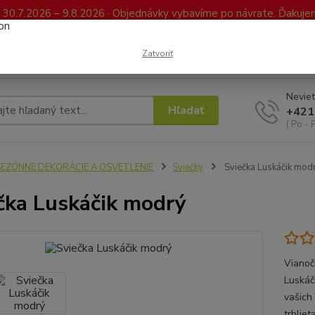
0.7.2026 – 9.8.2026 · Objednávky vybavíme po návrate. Ďakujeme
Kontakty
FAQ
Reklamácia / Vrátenie tovaru
Elektronická kniha já
Zatvoriť
Neviet
Hľadať
+421
( Po - 
SEZÓNNE DEKORÁCIE A OSVETLENIE
Sviečky
Sviečka Luskáčik mod
čka Luskáčik modrý
Vianoč
Luskáč
vašich
trblie