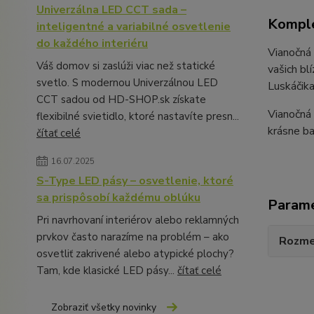
Univerzálna LED CCT sada –
Komple
inteligentné a variabilné osvetlenie
do každého interiéru
Vianočná
Váš domov si zaslúži viac než statické
vašich bl
svetlo. S modernou Univerzálnou LED
Luskáčika
CCT sadou od HD-SHOP.sk získate
Vianočná 
flexibilné svietidlo, ktoré nastavíte presn...
krásne ba
čítať celé
16.07.2025
S-Type LED pásy – osvetlenie, ktoré
sa prispôsobí každému oblúku
Param
Pri navrhovaní interiérov alebo reklamných
prvkov často narazíme na problém – ako
Rozme
osvetliť zakrivené alebo atypické plochy?
Tam, kde klasické LED pásy...
čítať celé
Zobraziť všetky novinky