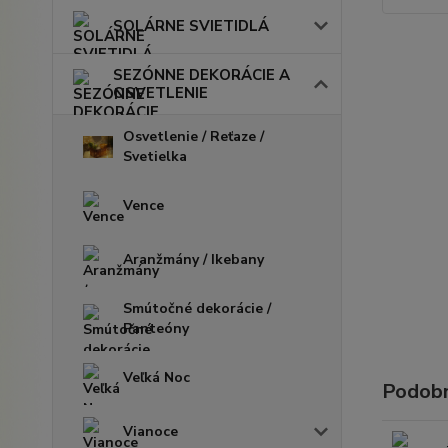
SOLÁRNE SVIETIDLÁ
SEZÓNNE DEKORÁCIE A
OSVETLENIE
Osvetlenie / Reťaze /
Svetielka
Vence
Aranžmány / Ikebany
Smútočné dekorácie /
Panteóny
Veľká Noc
Podobn
Vianoce