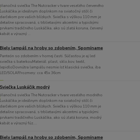
Vianočná sviečka The Nutcracker v tvare veselého červeného
Luskáčika je ideálnym doplnkom na sviatočný stôl či
darčekom pre vašich blízkych. Sviečka s výškou 110 mm je
detailne spracovaná, s trblietavými akcentmi a typickými
prvkami tradičného Luskáčika, ako sú zlatá koruna, červený
kabát a výrazný ...
Biely lampáš na hroby so zdobením, Spomíname
Panteón so zdobením v hornej časti. Súčasťou je aj led
sviečka s baterkouMateriál: plast, sklo,kov, textil,
lepidloDovnútra lampášu nesmie ísť klasická sviečka, iba
LED/SOLAR!rozmery: cca 45x 36cm
Sviečka Luskáčik modrý
Vianočná sviečka The Nutcracker v tvare veselého modrého
Luskáčika je ideálnym doplnkom na sviatočný stôl či
darčekom pre vašich blízkych. Sviečka s výškou 110 mm je
detailne spracovaná, s trblietavými akcentmi a typickými
prvkami tradičného Luskáčika, ako sú zlatá koruna, modrý
kabát a výrazný fúz....
Biely lampáš na hroby so zdobením, Spomíname