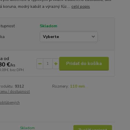
tá koruna, modrý kabát a výrazný fúz....
celý popis
tupnosť
Skladom
ška
na od
Pridať do košíka
80 €
/
ks
3,09 €
bez DPH
roduktu:
9312
Rozmery:
110 mm
 cenu / dostupnosť
obľúbených
Skladom