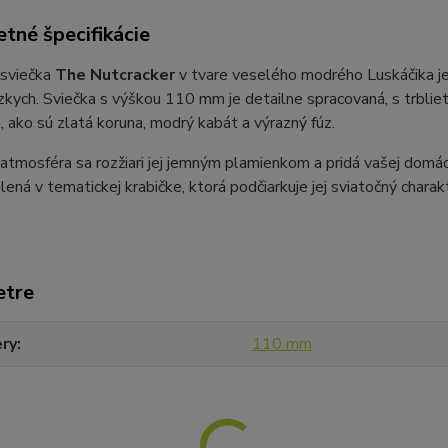
tné špecifikácie
 sviečka
The Nutcracker
v tvare veselého modrého Luskáčika je
ízkych. Sviečka s výškou 110 mm je detailne spracovaná, s trbli
, ako sú zlatá koruna, modrý kabát a výrazný fúz.
atmosféra sa rozžiari jej jemným plamienkom a pridá vašej domácno
lená v tematickej krabičke, ktorá podčiarkuje jej sviatočný charak
etre
ry
110 mm