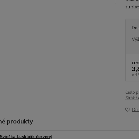
sú zla
Dos
Vý
ce
3,
od
Číslo p
Strážiť
Do 
é produkty
Sviečka Luskáčik červený