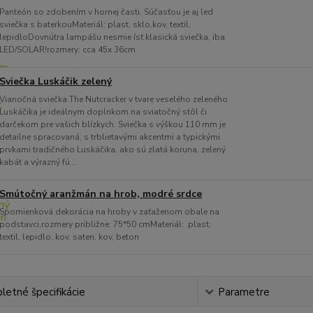
Panteón so zdobením v hornej časti. Súčasťou je aj led
sviečka s baterkouMateriál: plast, sklo,kov, textil,
lepidloDovnútra lampášu nesmie ísť klasická sviečka, iba
LED/SOLAR!rozmery: cca 45x 36cm
Sviečka Luskáčik zelený
Vianočná sviečka The Nutcracker v tvare veselého zeleného
Luskáčika je ideálnym doplnkom na sviatočný stôl či
darčekom pre vašich blízkych. Sviečka s výškou 110 mm je
detailne spracovaná, s trblietavými akcentmi a typickými
prvkami tradičného Luskáčika, ako sú zlatá koruna, zelený
kabát a výrazný fú...
Smútočný aranžmán na hrob, modré srdce
Spomienková dekorácia na hroby v zaťaženom obale na
podstavci.rozmery približne: 75*50 cmMateriál: plast,
textil, lepidlo, kov, saten, kov, beton
etné špecifikácie
Parametre