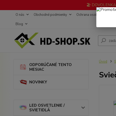
🏖️ DOVOLENKA 3
O nás
Obchodné podmienky
Ochrana osobných údajov
Blog
Úvod
ODPORÚČANÉ TENTO
MESIAC
Svie
NOVINKY
LED OSVETLENIE /
SVIETIDLÁ