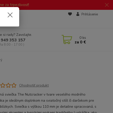
 za trpezlivosť!
zd
Prihlásenie
e si rady? Zavolajte.
0
ks
 949 353 157
za
0 €
Pia 8:00 - 17:00 )
rý
Ohodnotiť produkt
ná sviečka The Nutcracker v tvare veselého modrého
ika je ideálnym doplnkom na sviatočný stôl či darčekom pre
 blízkych. Sviečka s výškou 110 mm je detailne spracovaná, s
tavými akcentmi a typickými prvkami tradičného Luskáčika, ako