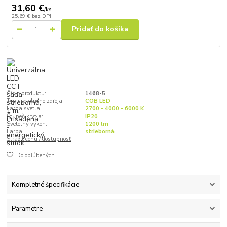
31,60 €
/
ks
25,69 €
bez DPH
Pridať do košíka
Číslo produktu:
1468-5
Typ svetelného zdroja:
COB LED
Farba svetla:
2700 - 4000 - 6000 K
Stupeň krytia:
IP20
Svetelný výkon:
1200 lm
Farba:
strieborná
Strážiť cenu / dostupnosť
Do obľúbených
Kompletné špecifikácie
Parametre