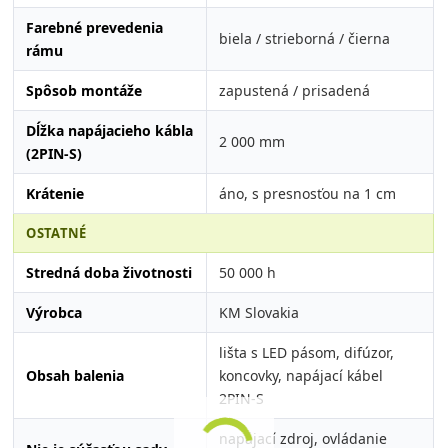
Farebné prevedenia
biela / strieborná / čierna
rámu
Spôsob montáže
zapustená / prisadená
Dĺžka napájacieho kábla
2 000 mm
(2PIN-S)
Krátenie
áno, s presnosťou na 1 cm
OSTATNÉ
Stredná doba životnosti
50 000 h
Výrobca
KM Slovakia
lišta s LED pásom, difúzor,
Obsah balenia
koncovky, napájací kábel
2PIN-S
napájací zdroj, ovládanie