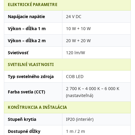
ELEKTRICKÉ PARAMETRE
Napájacie napätie
24 V DC
Výkon – dĺžka 1 m
10 W + 10 W
Výkon – dĺžka 2 m
20 W + 20 W
Svietivosť
120 lm/W
SVETELNÉ VLASTNOSTI
Typ svetelného zdroja
COB LED
2 700 K – 4 000 K – 6 000 K
Farba svetla (CCT)
(nastaviteľná)
KONŠTRUKCIA A INŠTALÁCIA
Stupeň krytia
IP20 (interiér)
Dostupné dĺžky
1 m / 2 m