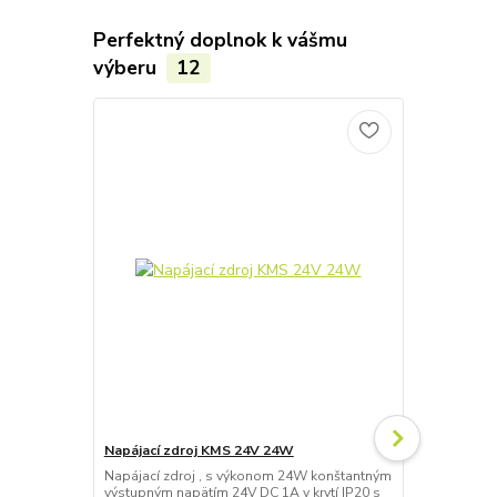
Perfektný doplnok k vášmu
výberu
12
Napájací zdroj KMS 24V 24W
Napájací zdroj , s výkonom 24W konštantným
Napájací zd
výstupným napätím 24V DC 1A v krytí IP20 s