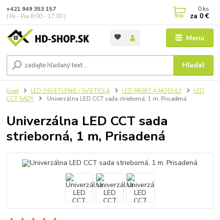
0
ks
+421 949 353 157
za
0 €
( Po - Pia 8:00 - 17:00 )
Menu
Hľadať
Úvod
LED OSVETLENIE / SVIETIDLÁ
LED PÁSKY A MODULY
LED
CCT SADY
Univerzálna LED CCT sada strieborná, 1 m, Prisadená
Univerzálna LED CCT sada
strieborná, 1 m, Prisadená