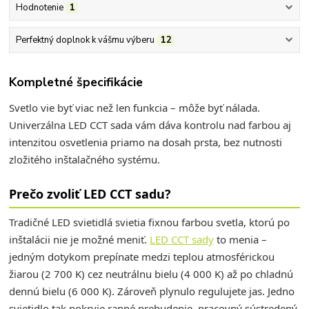
Hodnotenie
1
Perfektný doplnok k vášmu výberu
12
Kompletné špecifikácie
Svetlo vie byť viac než len funkcia – môže byť nálada.
Univerzálna LED CCT sada vám dáva kontrolu nad farbou aj
intenzitou osvetlenia priamo na dosah prsta, bez nutnosti
zložitého inštalačného systému.
Prečo zvoliť LED CCT sadu?
Tradičné LED svietidlá svietia fixnou farbou svetla, ktorú po
inštalácii nie je možné meniť.
LED CCT sady
to menia –
jedným dotykom prepínate medzi teplou atmosférickou
žiarou (2 700 K) cez neutrálnu bielu (4 000 K) až po chladnú
dennú bielu (6 000 K). Zároveň plynulo regulujete jas. Jedno
svietidlo tak pokryje ranné prebudenie, pracovný sústredený