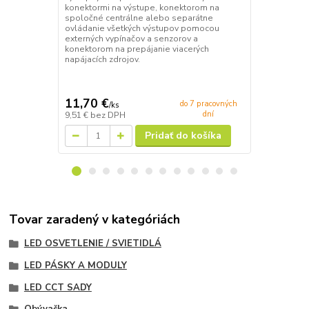
Napájací zdr
konektormi na výstupe, konektorom na
výstupným na
spoločné centrálne alebo separátne
konektormi 
ovládanie všetkých výstupov pomocou
spoločné ce
externých vypínačov a senzorov a
ovládanie v
konektorom na prepájanie viacerých
externých vy
napájacích zdrojov.
konektorom n
napájacích z
11,70 €
15,90 €
do 7 pracovných
/
ks
/
k
dní
9,51 €
bez DPH
12,93 €
bez 
Pridať do košíka
Tovar zaradený v kategóriách
LED OSVETLENIE / SVIETIDLÁ
LED PÁSKY A MODULY
LED CCT SADY