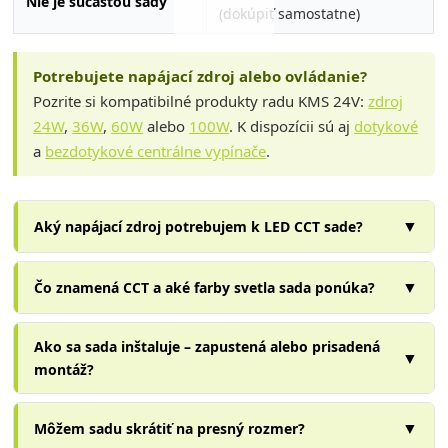
Nie je súčasťou sady
(dokúpiť samostatne)
Potrebujete napájací zdroj alebo ovládanie?
Pozrite si kompatibilné produkty radu KMS 24V:
zdroj
24W
,
36W
,
60W
alebo
100W
. K dispozícii sú aj
dotykové
a
bezdotykové centrálne vypínače
.
▼
Aký napájací zdroj potrebujem k LED CCT sade?
▼
Čo znamená CCT a aké farby svetla sada ponúka?
Ako sa sada inštaluje – zapustená alebo prisadená
▼
montáž?
▼
Môžem sadu skrátiť na presný rozmer?