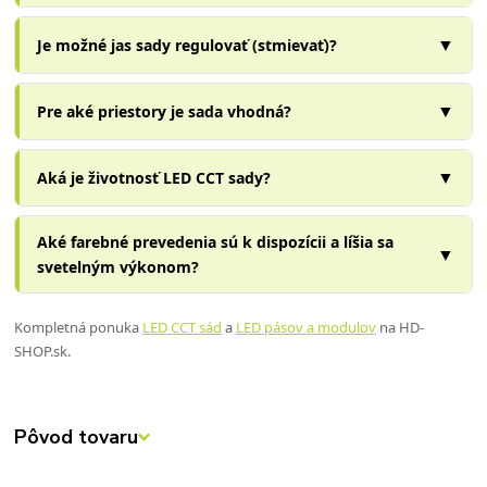
▼
Je možné jas sady regulovať (stmievať)?
▼
Pre aké priestory je sada vhodná?
▼
Aká je životnosť LED CCT sady?
Aké farebné prevedenia sú k dispozícii a líšia sa
▼
svetelným výkonom?
Kompletná ponuka
LED CCT sád
a
LED pásov a modulov
na HD-
SHOP.sk.
Pôvod tovaru