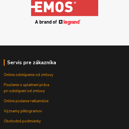
Servis pre zákazníka
Online odstúpenie od zmluvy
Poučenie o uplatnení práva
pri odstúpení od zmluvy
Online podanie reklamácie
Významy piktogramov
Obchodné podmienky