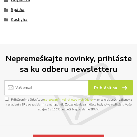
Obývačka
Spálňa
Kuchyňa
Nepremeškajte novinky, prihláste
sa ku odberu newsletteru
Prihlásiť sa
Prihlásením súhlasíte so
spracovaním vašich osobných údajov
v zmysle platných zákonov a
nariadení v SR a so zasielaním email ponúk. Zo zasielania sa môžete kedykoľvek odhlásiť. Vaše
údaje sú v 100% bezpečí. Neposielame SPAM.