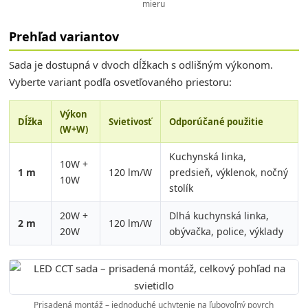
mieru
Prehľad variantov
Sada je dostupná v dvoch dĺžkach s odlišným výkonom.
Vyberte variant podľa osvetľovaného priestoru:
Výkon
Dĺžka
Svietivosť
Odporúčané použitie
(W+W)
Kuchynská linka,
10W +
1 m
120 lm/W
predsieň, výklenok, nočný
10W
stolík
20W +
Dlhá kuchynská linka,
2 m
120 lm/W
20W
obývačka, police, výklady
Prisadená montáž – jednoduché uchytenie na ľubovoľný povrch