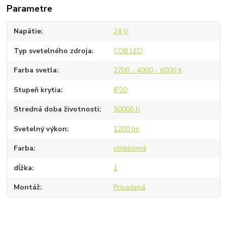
Parametre
Napätie
24 V
Typ svetelného zdroja
COB LED
Farba svetla
2700 - 4000 - 6000 K
Stupeň krytia
IP20
Stredná doba životnosti
50000 h
Svetelný výkon
1200 lm
Farba
strieborná
dĺžka
1
Montáž
Prisadená