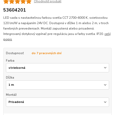
Ohodnotiť produkt
53604201
LED sada s nastaviteľnou farbou svetla CCT 2700–6000 K, svietivosťou
120 lm/W a napájaním 24V DC. Dostupná v dĺžke 1 m alebo 2 m, v troch
farebných prevedeniach. Montáž zapustená alebo prisadená.
Integrovaný dotykový vypínač pre reguláciu jasu a farby svetla. IP20.
celý
popis
Dostupnosť
do 7 pracovných dní
Farba
Dĺžka
Montáž