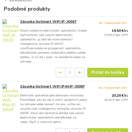
Podobné produkty
Zásuvka GoSmart WiFi IP-3001F
do 7 pracovných dní
Smart ovládanie elektrických spotrebičov Chcete
19,50 €
/
ks
mať kontrolu nad svojimi elektrickými
15,85 €
bez DPH
spotrebičmi, aj keď ste mimo domova?
Inteligentná zásuvka IP-3001F
umožňuje ovládanie pripojených spotrebičov
odkiaľkoľvek pomocou mobilného telefónu alebo
tabletu, či už ste v práci, na dovolenke alebo na
záhrade....
Pridať do košíka
Zásuvka GoSmart WiFi IP44 IP-3005F
do 7 pracovných dní
Elektrické spotrebiče pod dokonalou kontrolou
20,20 €
/
ks
Premýšľate, ako by ste si mohli spríjemniť pobyt
16,42 €
bez DPH
na záhrade alebo terase? Ak áno, určite vás
zaujme naša inteligentná vonkajšia zásuvka IP-
3005F, ktorá vám poskytne dohľad nad vašimi
elektrickými spotrebičmi odkiaľkoľvek na
svete. Stačí si stiahnuť jedno...