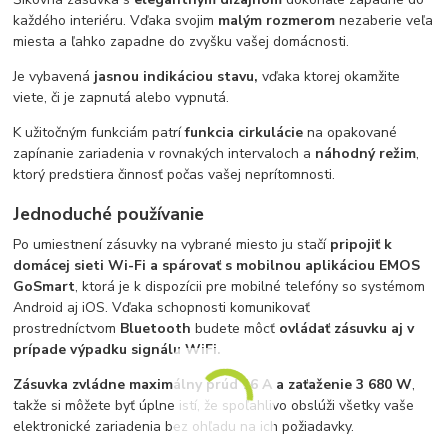
každého interiéru. Vďaka svojim
malým rozmerom
nezaberie veľa
miesta a ľahko zapadne do zvyšku vašej domácnosti.
Je vybavená
jasnou indikáciou stavu,
vďaka ktorej okamžite
viete, či je zapnutá alebo vypnutá.
K užitočným funkciám patrí
funkcia cirkulácie
na opakované
zapínanie zariadenia v rovnakých intervaloch a
náhodný režim
,
ktorý predstiera činnosť počas vašej neprítomnosti.
Jednoduché používanie
Po umiestnení zásuvky na vybrané miesto ju stačí
pripojiť k
domácej sieti Wi-Fi a spárovať s mobilnou aplikáciou EMOS
GoSmart
, ktorá je k dispozícii pre mobilné telefóny so systémom
Android aj iOS. Vďaka schopnosti komunikovať
prostredníctvom
Bluetooth
budete môcť
ovládať zásuvku aj v
prípade výpadku signálu WiFi.
Zásuvka zvládne maximálny prúd 16 A a zaťaženie 3 680 W
,
takže si môžete byť úplne istí, že spoľahlivo obslúži všetky vaše
elektronické zariadenia bez ohľadu na ich požiadavky.