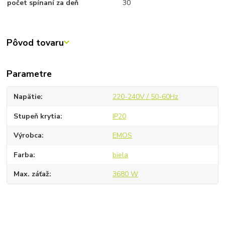
počet spínaní za deň
30
Pôvod tovaru
Parametre
Napätie
220-240V / 50-60Hz
Stupeň krytia
IP20
Výrobca
EMOS
Farba
biela
Max. záťaž
3680 W