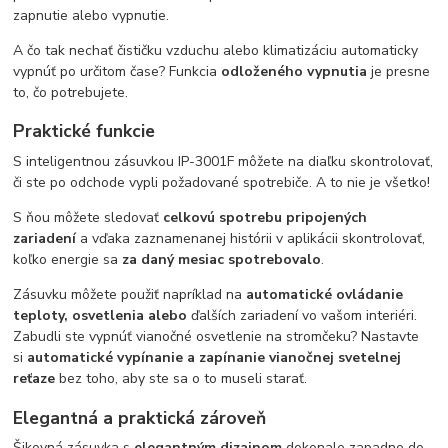
zapnutie alebo vypnutie.
A čo tak nechať čističku vzduchu alebo klimatizáciu automaticky
vypnúť po určitom čase? Funkcia
odloženého vypnutia
je presne
to, čo potrebujete.
Praktické funkcie
S inteligentnou zásuvkou IP-3001F môžete na diaľku skontrolovať,
či ste po odchode vypli požadované spotrebiče. A to nie je všetko!
S ňou môžete sledovať
celkovú spotrebu pripojených
zariadení
a vďaka zaznamenanej histórii v aplikácii skontrolovať,
koľko energie sa
za daný mesiac spotrebovalo
.
Zásuvku môžete použiť napríklad na
automatické ovládanie
teploty, osvetlenia alebo
ďalších zariadení vo vašom interiéri.
Zabudli ste vypnúť vianočné osvetlenie na stromčeku? Nastavte
si
automatické vypínanie a zapínanie vianočnej svetelnej
reťaze
bez toho, aby ste sa o to museli starať.
Elegantná a praktická zároveň
Šikovná zásuvka s
elegantným dizajnom
dokonale zapadne do