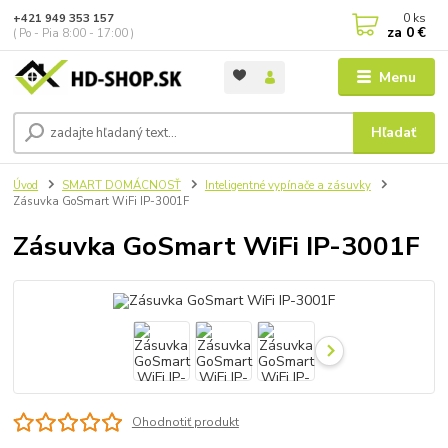
0
ks
+421 949 353 157
za
0 €
( Po - Pia 8:00 - 17:00 )
Menu
Hľadať
Úvod
SMART DOMÁCNOSŤ
Inteligentné vypínače a zásuvky
Zásuvka GoSmart WiFi IP-3001F
Zásuvka GoSmart WiFi IP-3001F
Ohodnotiť produkt