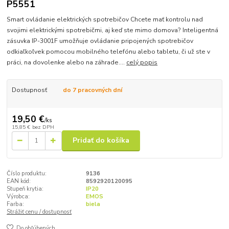
P5551
Smart ovládanie elektrických spotrebičov Chcete mať kontrolu nad
svojimi elektrickými spotrebičmi, aj keď ste mimo domova? Inteligentná
zásuvka IP-3001F umožňuje ovládanie pripojených spotrebičov
odkiaľkoľvek pomocou mobilného telefónu alebo tabletu, či už ste v
práci, na dovolenke alebo na záhrade....
celý popis
Dostupnosť
do 7 pracovných dní
19,50 €
/
ks
15,85 €
bez DPH
Pridať do košíka
Číslo produktu:
9136
EAN kód:
8592920120095
Stupeň krytia:
IP20
Výrobca:
EMOS
Farba:
biela
Strážiť cenu / dostupnosť
Do obľúbených