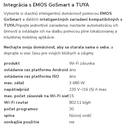
Integrácia s EMOS GoSmart a TUYA
Vytvorte si vlastnú inteligentnú domácnosť pomocou
EMOS
GoSmart
a ďalších
inteligentných zariadení kompatibilných s
TUYA.
Pripojte jednotlivé zariadenia, nastavte automatizáciu ich
činností a ovládajte ich na diaľku pomocou plne lokalizovanej a
intuitívnej mobilnej aplikácie.
Nechajte svoju domácnosť, aby sa starala sama o seba
, a
doprajte si viac času pre svojich blízkych a záujmy.
produkt
Wi-Fi zásuvka
ovládanie cez platformu Android
áno
ovládanie cez platformu ISO
áno
max. záťaž
3 680 W
napätie/prúd
230 V~/16 (5) A max.
max. počet zásuviek na Wi-Fi sieť
15
Wi-Fi router
802.11 b/g/n
počet programov
30
spína
fázový vodič
vonkajšie použitie
nie