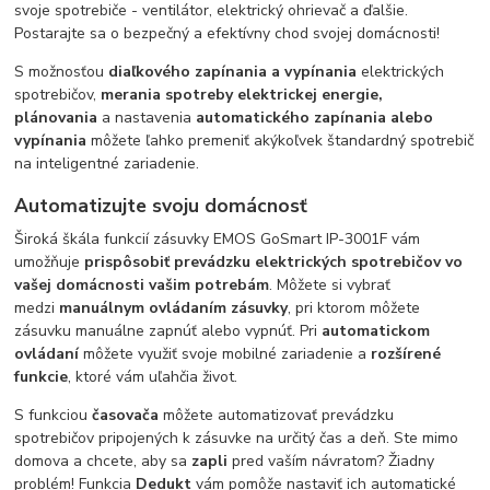
svoje spotrebiče - ventilátor, elektrický ohrievač a ďalšie.
Postarajte sa o bezpečný a efektívny chod svojej domácnosti!
S možnosťou
diaľkového zapínania a vypínania
elektrických
spotrebičov,
merania spotreby elektrickej energie,
plánovania
a nastavenia
automatického zapínania alebo
vypínania
môžete ľahko premeniť akýkoľvek štandardný spotrebič
na inteligentné zariadenie.
Automatizujte svoju domácnosť
Široká škála funkcií zásuvky EMOS GoSmart IP-3001F vám
umožňuje
prispôsobiť prevádzku elektrických spotrebičov vo
vašej domácnosti vašim potrebám
. Môžete si vybrať
medzi
manuálnym ovládaním zásuvky
, pri ktorom môžete
zásuvku manuálne zapnúť alebo vypnúť. Pri
automatickom
ovládaní
môžete využiť svoje mobilné zariadenie a
rozšírené
funkcie
, ktoré vám uľahčia život.
S funkciou
časovača
môžete automatizovať prevádzku
spotrebičov pripojených k zásuvke na určitý čas a deň. Ste mimo
domova a chcete, aby sa
zapli
pred vaším návratom? Žiadny
problém! Funkcia
Dedukt
vám pomôže nastaviť ich automatické