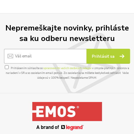
Nepremeškajte novinky, prihláste
sa ku odberu newsletteru
Prihlásiť sa
Prihlásením súhlasíte so
spracovaním vašich osobných údajov
v zmysle platných zákonov a
nariadení v SR a so zasielaním email ponúk. Zo zasielania sa môžete kedykoľvek odhlásiť. Vaše
údaje sú v 100% bezpečí. Neposielame SPAM.