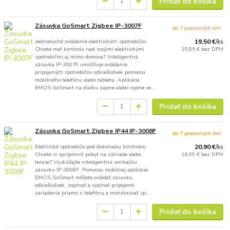
Pridať do košíka
Zásuvka GoSmart Zigbee IP-3007F
do 7 pracovných dní
Jednoduché ovládanie elektrických spotrebičov
19,50 €
/
ks
Chcete mať kontrolu nad svojimi elektrickými
15,85 €
bez DPH
spotrebičmi aj mimo domova? Inteligentná
zásuvka IP-3007F umožňuje ovládanie
pripojených spotrebičov odkiaľkoľvek pomocou
mobilného telefónu alebo tabletu. Aplikácia
EMOS GoSmart na diaľku zapne alebo vypne ve...
Pridať do košíka
Zásuvka GoSmart Zigbee IP44 IP-3008F
do 7 pracovných dní
Elektrické spotrebiče pod dokonalou kontrolou
20,90 €
/
ks
Chcete si spríjemniť pobyt na záhrade alebo
16,99 €
bez DPH
terase? Vyskúšajte inteligentnú vonkajšiu
zásuvku IP-3008F. Pomocou mobilnej aplikácie
EMOS GoSmart môžete ovládať zásuvku
odkiaľkoľvek, zapínať a vypínať pripojené
zariadenia priamo z telefónu a monitorovať sp...
Pridať do košíka