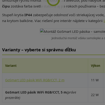
umožňuje rýchlu montáž na poličky, za televízor, pod nábytok 
čipu
zostáva farba svetla stabilná aj po rokoch používania – bez
Stupeň krytia
IP44
zabezpečuje odolnosť voči striekajúcej vode,
na krytom balkóne. Viac riešení pre interiér nájdete v kategórii
Jednoduchá montáž vďaka samolepke a de
Varianty – vyberte si správnu dĺžku
Variant
Výkon
GoSmart LED pásik WiFi RGB/CCT, 2 m
11 W
GoSmart LED pásik WiFi RGB/CCT, 5 m
(práve
22 W
prezeráte)