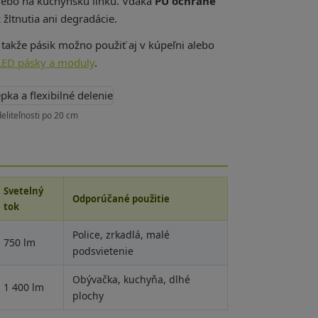
alebo na kuchynskú linku. Vďaka
PU ochrane
 žltnutia ani degradácie.
 takže pásik možno použiť aj v kúpeľni alebo
LED pásky a moduly
.
liteľnosti po 20 cm
Svetelný
Odporúčané použitie
tok
Police, zrkadlá, malé
750 lm
podsvietenie
Obývačka, kuchyňa, dlhé
1 400 lm
plochy