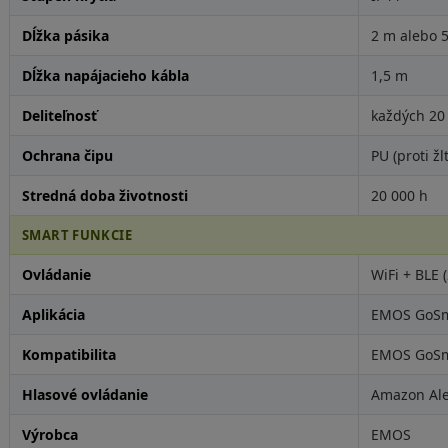
Dĺžka pásika
2 m alebo 
Dĺžka napájacieho kábla
1,5 m
Deliteľnosť
každých 20
Ochrana čipu
PU (proti žl
Stredná doba životnosti
20 000 h
SMART FUNKCIE
Ovládanie
WiFi + BLE 
Aplikácia
EMOS GoSma
Kompatibilita
EMOS GoSmar
Hlasové ovládanie
Amazon Ale
Výrobca
EMOS