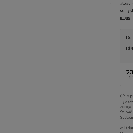
alebo 
so sys
popis
Dos
Dĺž
23
19,
Číslo p
Typ sv
zdroja:
Stupeň 
Sveteln
ovláda