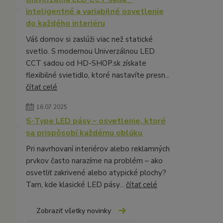
inteligentné a variabilné osvetlenie
do každého interiéru
Váš domov si zaslúži viac než statické
svetlo. S modernou Univerzálnou LED
CCT sadou od HD-SHOP.sk získate
flexibilné svietidlo, ktoré nastavíte presn...
čítať celé
16.07.2025
S-Type LED pásy – osvetlenie, ktoré
sa prispôsobí každému oblúku
Pri navrhovaní interiérov alebo reklamných
prvkov často narazíme na problém – ako
osvetliť zakrivené alebo atypické plochy?
Tam, kde klasické LED pásy...
čítať celé
Zobraziť všetky novinky