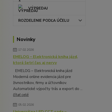
VÝPREDAJ
ROZDELENIE PODĽA ÚČELU
Novinky
17.02.2026
EMELOG – Elektronická kniha jázd,
ktorá šetrí čas aj nervy
EMELOG – Elektronická kniha jázd
Moderná online evidencia jázd pre
živnostníkov, firmy a účtovníkov.
Automatické výpočty trás a export do ...
čítať celé
05.02.2026
Univerzálna LED CCT sada –