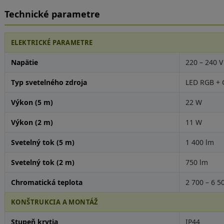
Technické parametre
ELEKTRICKÉ PARAMETRE
Napätie
220 – 240 V
Typ svetelného zdroja
LED RGB + 
Výkon (5 m)
22 W
Výkon (2 m)
11 W
Svetelný tok (5 m)
1 400 lm
Svetelný tok (2 m)
750 lm
Chromatická teplota
2 700 – 6 5
KONŠTRUKCIA A MONTÁŽ
Stupeň krytia
IP44