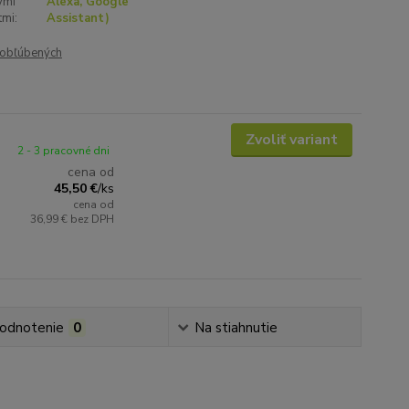
ými
Alexa, Google
tmi:
Assistant)
obľúbených
Zvoliť variant
2 - 3 pracovné dni
cena od
45,50 €
/
ks
cena od
36,99 €
bez DPH
odnotenie
0
Na stiahnutie