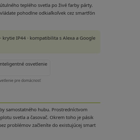
útulného teplého svetla po živé farby párty.
vládate pohodlne odkiaľkoľvek cez smartfón
 krytie IP44 · kompatibilita s Alexa a Google
vetlenie pre domácnosť
treby samostatného hubu. Prostredníctvom
eplotu svetla a časovač. Okrem toho je pásik
 bez problémov začleníte do existujúcej smart