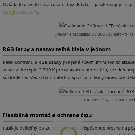
Ovládajte osvetlenie aj rukami bez dotyku – pásik reaguje na p
Google Assistant
.
Ovládanie cez aplikáciu EMOS GoSmart – farba, 
RGB farby a nastaviteľná biela v jednom
Pásik kombinuje
RGB diódy
pre plné spektrum farieb so
stude
si nastavíte teplú 2 700 K pre relaxačnú atmosféru, cez deň pre
sústredenie. Medzi tým máte k dispozícii milióny farieb pre deko
Farebné scény a animácie pod
Flexibilná montáž a ochrana čipu
Pásik je deliteľný po 20 cm, takže ho prispôsobíte presne na 