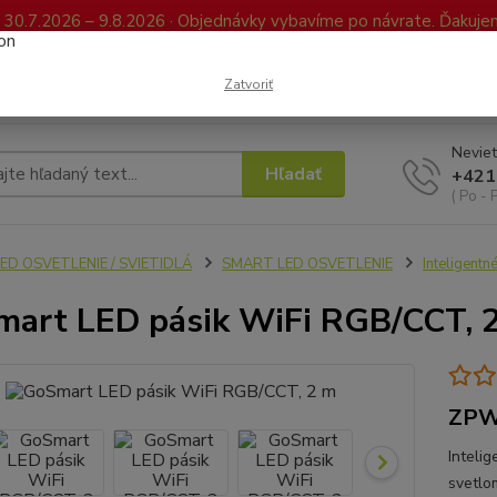
0.7.2026 – 9.8.2026 · Objednávky vybavíme po návrate. Ďakujeme
Kontakty
FAQ
Reklamácia / Vrátenie tovaru
Elektronická kniha já
Zatvoriť
Neviet
Hľadať
+421
( Po - 
ED OSVETLENIE / SVIETIDLÁ
SMART LED OSVETLENIE
Inteligentn
art LED pásik WiFi RGB/CCT, 
ZPW
Inteli
svetlo