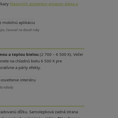
ríkazy
hlasových asistentov Amazon Alexa a
jas, časovač na dosah ruky
nou a teplou bielou
(2 700 – 6 500 K). Večer
pnete na chladnú bielu 6 500 K pre
ratívne a párty efekty.
ľa nálady
požadovanú dĺžku. Samolepková zadná strana