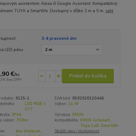
hlasovým asistentom Alexa či Google Assistant. Kompatibilný
témami TUYA a Smartlife. Dostupný v dĺžke 2 m a 5 m.
celý
tupnosť
3-4 pracovné dni
ka LED pásu
,90 €
/
ks
Pridať do košíka
43 €
bez DPH
roduktu:
9125-1
EAN kód:
8592920120446
etelného
LED RGB +
Výkon:
11 W
CCT
krytia:
IP44
Výrobca:
EMOS
ý výkon:
750lm
kompatibilita:
EMOS GoSmart,
Tuya, Lidl, Smartlife
nie
áno (Amazon,
Strážiť cenu / dostupnosť