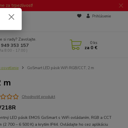
 za trpezlivosť!
zd
Prihlásenie
e si rady? Zavolajte.
0
ks
 949 353 157
za
0 €
Pia 8:00 - 17:00 )
é osvetlenie
GoSmart LED pásik WiFi RGB/CCT, 2 m
2 m
Ohodnotiť produkt
218R
gentný LED pásik EMOS GoSmart s WiFi ovládaním, RGB a CCT
m (2 700 – 6 500 K) a krytím IP44. Ovládajte ho cez aplikáciu