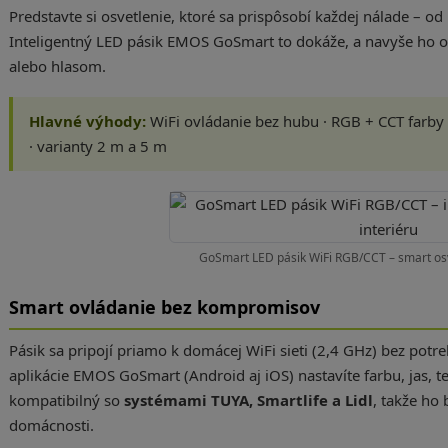
Predstavte si osvetlenie, ktoré sa prispôsobí každej nálade – od 
Inteligentný LED pásik EMOS GoSmart to dokáže, a navyše ho o
alebo hlasom.
Hlavné výhody:
WiFi ovládanie bez hubu · RGB + CCT farby ·
· varianty 2 m a 5 m
GoSmart LED pásik WiFi RGB/CCT – smart os
Smart ovládanie bez kompromisov
Pásik sa pripojí priamo k domácej WiFi sieti (2,4 GHz) bez po
aplikácie EMOS GoSmart (Android aj iOS) nastavíte farbu, jas, t
kompatibilný so
systémami TUYA, Smartlife a Lidl
, takže ho
domácnosti.