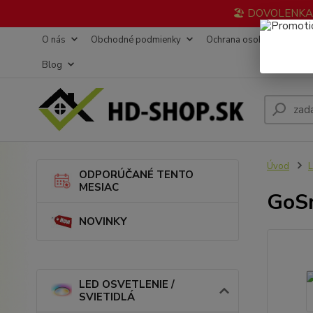
🏖️ DOVOLENKA 3
O nás
Obchodné podmienky
Ochrana osobných údajov
Blog
Úvod
L
ODPORÚČANÉ TENTO
MESIAC
GoSm
NOVINKY
LED OSVETLENIE /
SVIETIDLÁ