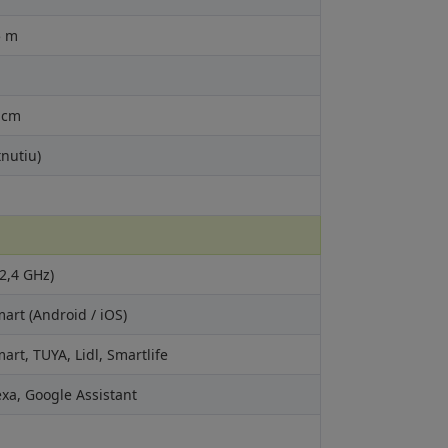
5 m
 cm
tnutiu)
(2,4 GHz)
rt (Android / iOS)
t, TUYA, Lidl, Smartlife
xa, Google Assistant