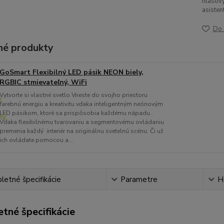
hlasov
asisten
Do 
é produkty
GoSmart Flexibilný LED pásik NEON biely,
RGBIC stmievateľný, WiFi
Vytvorte si vlastné svetlo Vneste do svojho priestoru
farebnú energiu a kreativitu vďaka inteligentným neónovým
LED pásikom, ktoré sa prispôsobia každému nápadu.
Vďaka flexibilnému tvarovaniu a segmentovému ovládaniu
premenia každý interiér na originálnu svetelnú scénu. Či už
ich ovládate pomocou a...
etné špecifikácie
Parametre
H
tné špecifikácie