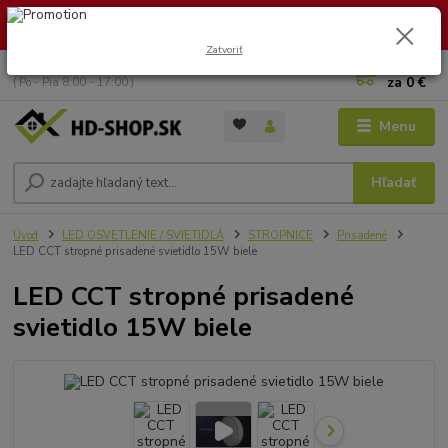
🏖️ DOVOLENKA 30.7.2026 – 9.8.2026 · Objednávky vybavíme po
návrate. Ďakujeme za trpezlivosť!
Zatvoriť
0
ks
+421 949 353 157
za
0 €
( Po - Pia 8:00 - 17:00 )
Menu
Hľadať
Úvod
LED OSVETLENIE / SVIETIDLÁ
STROPNICE
Prisadené
LED CCT stropné prisadené svietidlo 15W biele
LED CCT stropné prisadené
svietidlo 15W biele