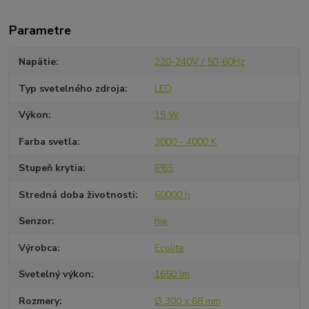
Parametre
Napätie
220-240V / 50-60Hz
Typ svetelného zdroja
LED
Výkon
15 W
Farba svetla
3000 - 4000 K
Stupeň krytia
IP65
Stredná doba životnosti
60000 h
Senzor
nie
Výrobca
Ecolite
Svetelný výkon
1650 lm
Rozmery
Ø 300 x 68 mm