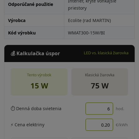
Interiér, kryté vonkajšie
Odporúčané použitie
priestory
Výrobca
Ecolite (rad MARTIN)
Kód výrobku
WMAT300-15W/BI
💰 Kalkulačka úspor
LED vs. klasická žiarovka
Tento výrobok
Klasická žiarovka
15 W
75 W
⏱ Denná doba svietenia
hod.
⚡ Cena elektriny
€/kWh