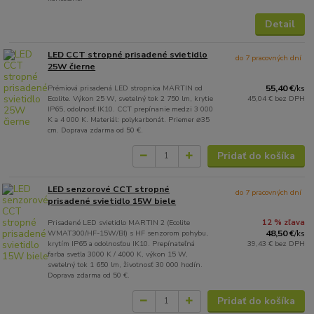
Detail
LED CCT stropné prisadené svietidlo
do 7 pracovných dní
25W čierne
Prémiová prisadená LED stropnica MARTIN od
55,40 €
/
ks
Ecolite. Výkon 25 W, svetelný tok 2 750 lm, krytie
45,04 €
bez DPH
IP65, odolnosť IK10. CCT prepínanie medzi 3 000
K a 4 000 K. Materiál: polykarbonát. Priemer ⌀35
cm. Doprava zdarma od 50 €.
Pridať do košíka
LED senzorové CCT stropné
do 7 pracovných dní
prisadené svietidlo 15W biele
Prisadené LED svietidlo MARTIN 2 (Ecolite
12 % zľava
WMAT300/HF-15W/BI) s HF senzorom pohybu,
48,50 €
/
ks
krytím IP65 a odolnosťou IK10. Prepínateľná
39,43 €
bez DPH
farba svetla 3000 K / 4000 K, výkon 15 W,
svetelný tok 1 650 lm, životnosť 30 000 hodín.
Doprava zdarma od 50 €.
Pridať do košíka