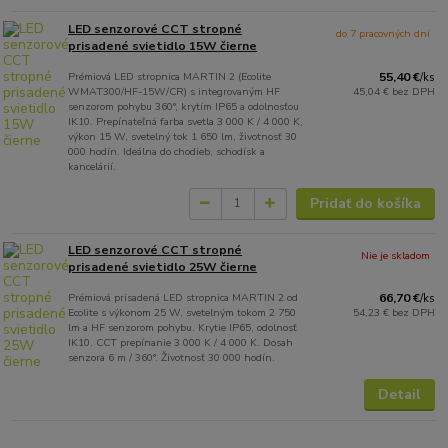
LED senzorové CCT stropné
do 7 pracovných dní
prisadené svietidlo 15W čierne
Prémiová LED stropnica MARTIN 2 (Ecolite
55,40 €
/
ks
WMAT300/HF-15W/CR) s integrovaným HF
45,04 €
bez DPH
senzorom pohybu 360°, krytím IP65 a odolnosťou
IK10. Prepínateľná farba svetla 3 000 K / 4 000 K,
výkon 15 W, svetelný tok 1 650 lm, životnosť 30
000 hodín. Ideálna do chodieb, schodísk a
kancelárií.
Pridať do košíka
LED senzorové CCT stropné
Nie je skladom
prisadené svietidlo 25W čierne
Prémiová prisadená LED stropnica MARTIN 2 od
66,70 €
/
ks
Ecolite s výkonom 25 W, svetelným tokom 2 750
54,23 €
bez DPH
lm a HF senzorom pohybu. Krytie IP65, odolnosť
IK10. CCT prepínanie 3 000 K / 4 000 K. Dosah
senzora 6 m / 360°. Životnosť 30 000 hodín.
Detail