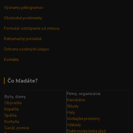
Významy piktogramov
Obchodné podmienky
Formulár odstúpenia od zmluvy
Reklamačný poriadok
Ochrana osobných údajov
Kontakty
Čo hľadáte?
Firmy, organizácie
Byty, domy
Kancelárie
Obývačka
Sklady
Kúpelňa
Haly
Spálňa
Vonkajšie priestory
Kuchyňa
Výklady
Garáž, pivnica
Elektronická kniha
jázd