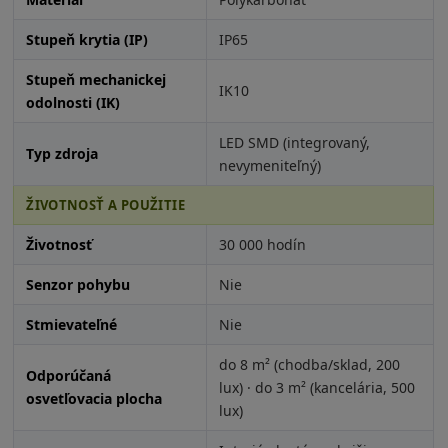
Stupeň krytia (IP)
IP65
Stupeň mechanickej
IK10
odolnosti (IK)
LED SMD (integrovaný,
Typ zdroja
nevymeniteľný)
ŽIVOTNOSŤ A POUŽITIE
Životnosť
30 000 hodín
Senzor pohybu
Nie
Stmievateľné
Nie
do 8 m² (chodba/sklad, 200
Odporúčaná
lux) · do 3 m² (kancelária, 500
osvetľovacia plocha
lux)