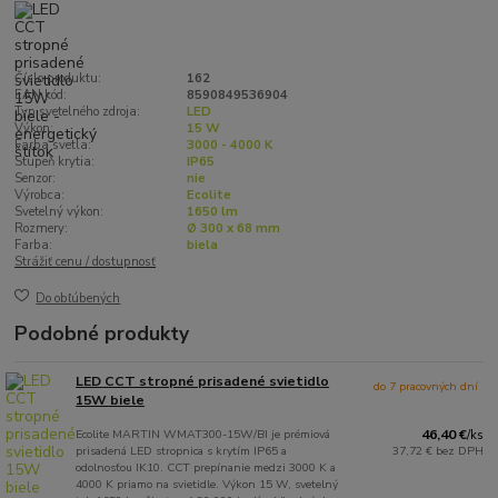
Číslo produktu:
162
EAN kód:
8590849536904
Typ svetelného zdroja:
LED
Výkon:
15 W
Farba svetla:
3000 - 4000 K
Stupeň krytia:
IP65
Senzor:
nie
Výrobca:
Ecolite
Svetelný výkon:
1650 lm
Rozmery:
Ø 300 x 68 mm
Farba:
biela
Strážiť cenu / dostupnosť
Do obľúbených
Podobné produkty
LED CCT stropné prisadené svietidlo
do 7 pracovných dní
15W biele
Ecolite MARTIN WMAT300-15W/BI je prémiová
46,40 €
/
ks
prisadená LED stropnica s krytím IP65 a
37,72 €
bez DPH
odolnosťou IK10. CCT prepínanie medzi 3000 K a
4000 K priamo na svietidle. Výkon 15 W, svetelný