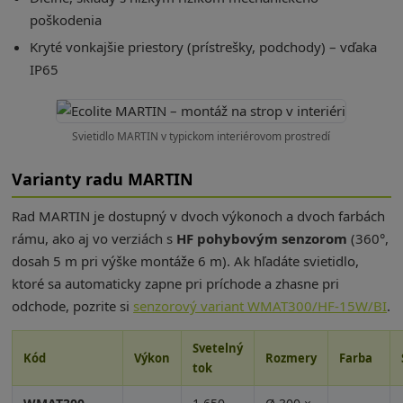
poškodenia
Kryté vonkajšie priestory (prístrešky, podchody) – vďaka
IP65
Svietidlo MARTIN v typickom interiérovom prostredí
Varianty radu MARTIN
Rad MARTIN je dostupný v dvoch výkonoch a dvoch farbách
rámu, ako aj vo verziách s
HF pohybovým senzorom
(360°,
dosah 5 m pri výške montáže 6 m). Ak hľadáte svietidlo,
ktoré sa automaticky zapne pri príchode a zhasne pri
odchode, pozrite si
senzorový variant WMAT300/HF-15W/BI
.
Svetelný
Kód
Výkon
Rozmery
Farba
tok