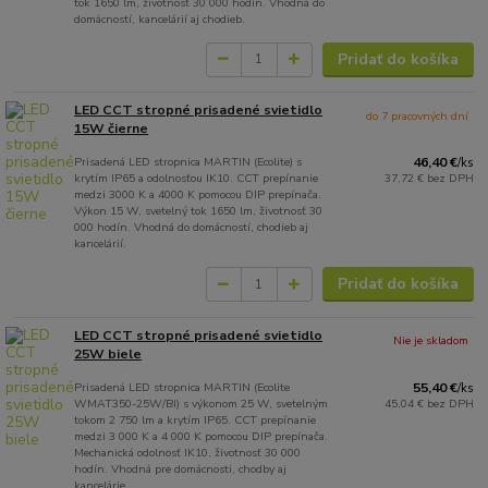
tok 1650 lm, životnosť 30 000 hodín. Vhodná do
domácností, kancelárií aj chodieb.
Pridať do košíka
LED CCT stropné prisadené svietidlo
do 7 pracovných dní
15W čierne
Prisadená LED stropnica MARTIN (Ecolite) s
46,40 €
/
ks
krytím IP65 a odolnosťou IK10. CCT prepínanie
37,72 €
bez DPH
medzi 3000 K a 4000 K pomocou DIP prepínača.
Výkon 15 W, svetelný tok 1650 lm, životnosť 30
000 hodín. Vhodná do domácností, chodieb aj
kancelárií.
Pridať do košíka
LED CCT stropné prisadené svietidlo
Nie je skladom
25W biele
Prisadená LED stropnica MARTIN (Ecolite
55,40 €
/
ks
WMAT350-25W/BI) s výkonom 25 W, svetelným
45,04 €
bez DPH
tokom 2 750 lm a krytím IP65. CCT prepínanie
medzi 3 000 K a 4 000 K pomocou DIP prepínača.
Mechanická odolnosť IK10, životnosť 30 000
hodín. Vhodná pre domácnosti, chodby aj
kancelárie.