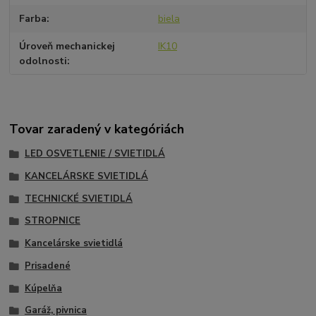
Farba
biela
Úroveň mechanickej
IK10
odolnosti
Tovar zaradený v kategóriách
LED OSVETLENIE / SVIETIDLÁ
KANCELÁRSKE SVIETIDLÁ
TECHNICKÉ SVIETIDLÁ
STROPNICE
Kancelárske svietidlá
Prisadené
Kúpelňa
Garáž, pivnica