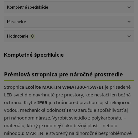
Kompletné špecifikácie
Parametre
Hodnotenie
0
Kompletné špecifikácie
Prémiová stropnica pre náročné prostredie
Stropnica
Ecolite MARTIN WMAT300-15W/BI
je prisadené
LED svietidlo navrhnuté pre priestory, kde nestačí len bežná
ochrana. Krytie
IP65
ju chráni pred prachom aj striekajúcou
vodou, mechanická odolnosť
IK10
zaručuje spoľahlivosť aj
pri náhodnom náraze. Vyrobiť svietidlo z polykarbonátu –
materiálu, ktorý je odolnejší ako bežný plast – nebolo
náhodou: MARTIN je stvorený na dlhoročné bezproblémové