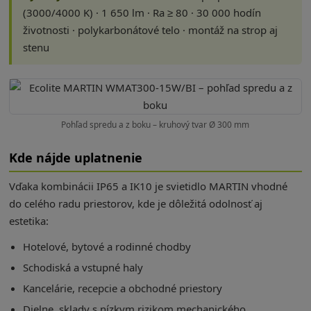
(3000/4000 K) · 1 650 lm · Ra ≥ 80 · 30 000 hodín
životnosti · polykarbonátové telo · montáž na strop aj
stenu
Pohľad spredu a z boku – kruhový tvar Ø 300 mm
Kde nájde uplatnenie
Vďaka kombinácii IP65 a IK10 je svietidlo MARTIN vhodné
do celého radu priestorov, kde je dôležitá odolnosť aj
estetika:
Hotelové, bytové a rodinné chodby
Schodiská a vstupné haly
Kancelárie, recepcie a obchodné priestory
Dielne, sklady s nízkym rizikom mechanického