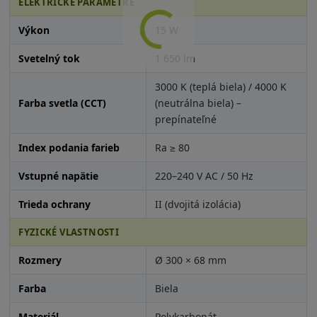
ELEKTRICKÉ PARAMETRE
Výkon
15 W
Svetelný tok
1 650 lm
3000 K (teplá biela) / 4000 K
Farba svetla (CCT)
(neutrálna biela) –
prepínateľné
Index podania farieb
Ra ≥ 80
Vstupné napätie
220–240 V AC / 50 Hz
Trieda ochrany
II (dvojitá izolácia)
FYZICKÉ VLASTNOSTI
Rozmery
Ø 300 × 68 mm
Farba
Biela
Materiál
Polykarbonát