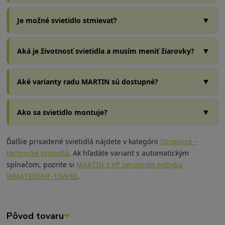
▼
Je možné svietidlo stmievať?
▼
Aká je životnosť svietidla a musím meniť žiarovky?
▼
Aké varianty radu MARTIN sú dostupné?
▼
Ako sa svietidlo montuje?
Ďalšie prisadené svietidlá nájdete v kategórii
Stropnice –
technické svietidlá
. Ak hľadáte variant s automatickým
spínačom, pozrite si
MARTIN s HF senzorom pohybu
WMAT300/HF-15W/BI
.
Pôvod tovaru