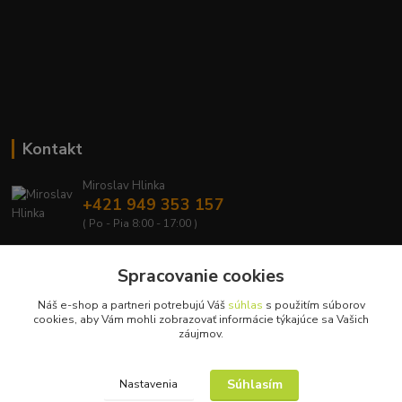
Kontakt
Miroslav Hlinka
+421 949 353 157
( Po - Pia 8:00 - 17:00 )
info@hd-shop.sk
Spracovanie cookies
Náš e-shop a partneri potrebujú Váš
súhlas
s použitím súborov
cookies, aby Vám mohli zobrazovať informácie týkajúce sa Vašich
záujmov.
Upravit sběr cookies.
Súhlasím
Nastavenia