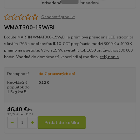
Ohodnotiť produkt
WMAT300-15W/BI
Ecolite MARTIN WMAT300-15W/BI je prémiová prisadená LED stropnica
s krytím IP65 a odolnosťou IK10. CCT prepínanie medzi 3000 K a 4000 K
priamo na svietidle. Výkon 15 W, svetelný tok 1650 lm, životnosť 30 000
hodín. Vhodná do domácností, kancelárií aj chodieb.
celý popis
Dostupnosť
do 7 pracovných dní
Recyklačný
0,12 €
poplatok do
1,5kg kat.5
46,40 €
/
ks
37,72 €
bez DPH
Pridať do košíka