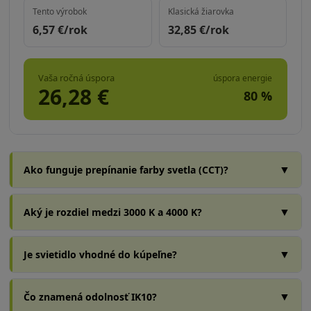
Tento výrobok
Klasická žiarovka
6,57
€/rok
32,85
€/rok
Vaša ročná úspora
úspora energie
26,28
€
80
%
▼
Ako funguje prepínanie farby svetla (CCT)?
▼
Aký je rozdiel medzi 3000 K a 4000 K?
▼
Je svietidlo vhodné do kúpeľne?
▼
Čo znamená odolnosť IK10?