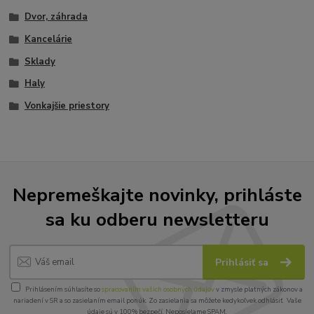
Dvor, záhrada
Kancelárie
Sklady
Haly
Vonkajšie priestory
Nepremeškajte novinky, prihláste
sa ku odberu newsletteru
Prihlásiť sa
Prihlásením súhlasíte so
spracovaním vašich osobných údajov
v zmysle platných zákonov a
nariadení v SR a so zasielaním email ponúk. Zo zasielania sa môžete kedykoľvek odhlásiť. Vaše
údaje sú v 100% bezpečí. Neposielame SPAM.