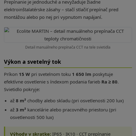
Prepínanie je jednoduché a nevyžaduje žiadne
elektroinštalatérske zásahy – stačí stlačiť prepínač pred
montážou alebo po nej pri vypnutom napájaní.
Detail manuálneho prepínača CCT na tele svietidla
Výkon a svetelný tok
Príkon
15 W
pri svetelnom toku
1 650 lm
poskytuje
efektívne osvetlenie s índexom podania farieb
Ra ≥ 80
.
Svietidlo pokryje:
až
8 m²
chodby alebo skladu (pri osvetlenosti 200 lux)
až
3 m²
kancelárie alebo pracovného priestoru (pri
osvetlenosti 500 lux)
Výhody v skratke:
IP65 · IK10 · CCT prepínanie