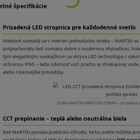
tné špecifikácie
Prisadená LED stropnica pre každodenné svetlo
Niektoré svietidlá sa v interiéri jednoducho stratia – MARTIN sa 
polykarbonátu ladí rovnako dobre s modernou obývačkou, hot
tým elegantným vonkajškom sa skrýva LED technológia s výko
ochranou IP65 – teda odolnosť voči prachu aj striekajúcej vode,
alebo rizikovejšie prevádzky.
Ecolite MARTIN WMAT350-25W/BI – prisadená LE
CCT prepínanie – teplá alebo neutrálna biela
Rad MARTIN ponúka praktickú výhodu: farbu svetla môžete prep
neutrálnou bielou (4 000 K). Prepínanie sa vykonáva
DIP prep