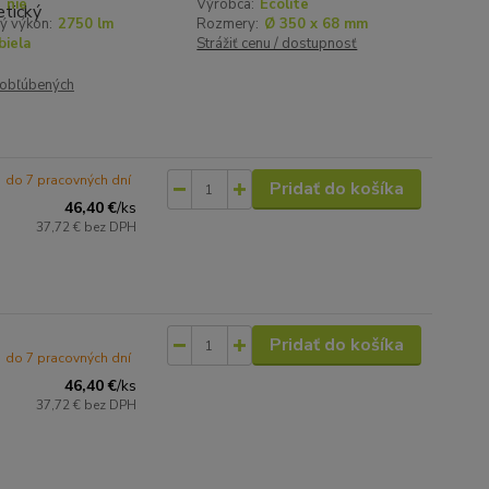
:
nie
Výrobca:
Ecolite
ý výkon:
2750 lm
Rozmery:
Ø 350 x 68 mm
biela
Strážiť cenu / dostupnosť
obľúbených
do 7 pracovných dní
Pridať do košíka
46,40 €
/
ks
37,72 €
bez DPH
Pridať do košíka
do 7 pracovných dní
46,40 €
/
ks
37,72 €
bez DPH