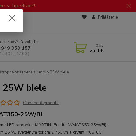
 za trpezlivosť!
zd
Prihlásenie
e si rady? Zavolajte.
0
ks
 949 353 157
za
0 €
Pia 8:00 - 17:00 )
tropné prisadené svietidlo 25W biele
o 25W biele
Ohodnotiť produkt
T350-25W/BI
ená LED stropnica MARTIN (Ecolite WMAT350-25W/BI) s
m 25 W, svetelným tokom 2 750 lm a krytím IP65. CCT