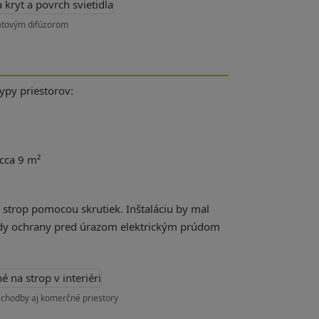
nátovým difúzorom
ypy priestorov:
cca 9 m²
 strop pomocou skrutiek. Inštaláciu by mal
triedy ochrany pred úrazom elektrickým prúdom
 chodby aj komerčné priestory