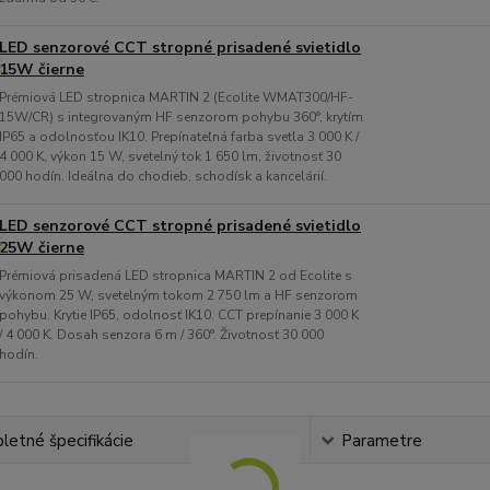
LED senzorové CCT stropné prisadené svietidlo
15W čierne
Prémiová LED stropnica MARTIN 2 (Ecolite WMAT300/HF-
15W/CR) s integrovaným HF senzorom pohybu 360°, krytím
IP65 a odolnosťou IK10. Prepínateľná farba svetla 3 000 K /
4 000 K, výkon 15 W, svetelný tok 1 650 lm, životnosť 30
000 hodín. Ideálna do chodieb, schodísk a kancelárií.
LED senzorové CCT stropné prisadené svietidlo
25W čierne
Prémiová prisadená LED stropnica MARTIN 2 od Ecolite s
výkonom 25 W, svetelným tokom 2 750 lm a HF senzorom
pohybu. Krytie IP65, odolnosť IK10. CCT prepínanie 3 000 K
/ 4 000 K. Dosah senzora 6 m / 360°. Životnosť 30 000
hodín.
etné špecifikácie
Parametre