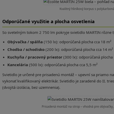
Kvalitný hliníkový korpus s polykarbo
Odporúčané využitie a plocha osvetlenia
So svetelným tokom 2 750 lm pokryje svietidlo MARTIN rôzne t
Obývačka / spálňa
(150 lx): odporúčaná plocha cca 18 m²
Chodba / schodisko
(200 lx): odporúčaná plocha cca 14 m²
Kuchyňa / pracovný priestor
(300 lx): odporúčaná plocha 
Kancelária
(500 lx): odporúčaná plocha cca 5,5 m²
Svietidlo je určené pre prisadenú montáž – upevní sa priamo na
vykonať kvalifikovaný elektrikár. Svietidlo je zaradené do II. 
(dvojitá izolácia, bez uzemnenia).
Prisadená montáž na strop – vhodná pre obývačky,