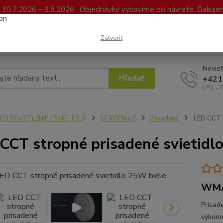
0.7.2026 – 9.8.2026 · Objednávky vybavíme po návrate. Ďakujeme
Kontakty
FAQ
Reklamácia / Vrátenie tovaru
Elektronická kniha já
Zatvoriť
Neviet
Hľadať
+421
( Po - 
ED OSVETLENIE / SVIETIDLÁ
STROPNICE
Prisadené
LED CCT s
CCT stropné prisadené svietidl
WMA
Prisad
výkono