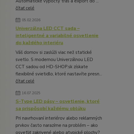
Automatické výpočty trás a export do ...
čítať celé
05.02.2026
Univerzálna LED CCT sada –
inteligentné a variabilné osvetlenie
do každého interiéru
Váš domov si zaslúži viac než statické
svetlo. S modernou Univerzálnou LED
CCT sadou od HD-SHOP.sk získate
flexibilné svietidlo, ktoré nastavíte presn...
čítať celé
16.07.2025
S-Type LED pásy – osvetlenie, ktoré
sa prispôsobí každému oblúku
Pri navrhovaní interiérov alebo reklamných
prvkov často narazíme na problém – ako
osvetliť zakrivené alebo atypické plochy?