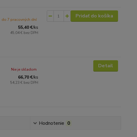
Pridať do košíka
do 7 pracovných dní
55,40 €
/
ks
45,04 €
bez DPH
Detail
Nie je skladom
66,70 €
/
ks
54,23 €
bez DPH
Hodnotenie
0