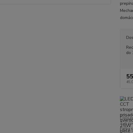
prepín
Mechan
domácn
Dos
Rec
do 
55
45,
Číslo p
Typ sve
Farba s