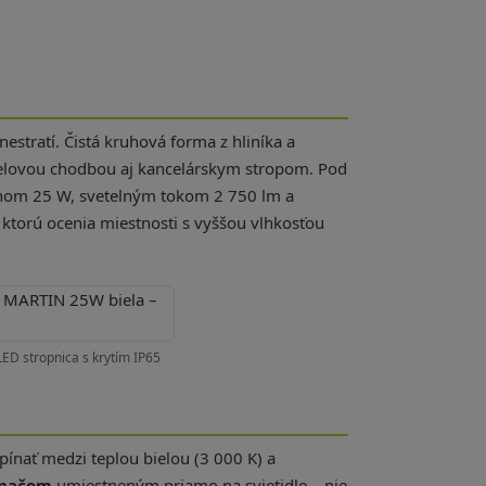
nestratí. Čistá kruhová forma z hliníka a
elovou chodbou aj kancelárskym stropom. Pod
nom 25 W, svetelným tokom 2 750 lm a
 ktorú ocenia miestnosti s vyššou vlhkosťou
D stropnica s krytím IP65
ínať medzi teplou bielou (3 000 K) a
ínačom
umiestneným priamo na svietidle – nie