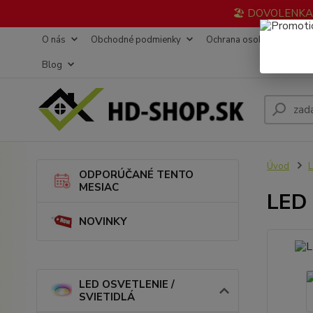
🏖️ DOVOLENKA 3
O nás
Obchodné podmienky
Ochrana osobných údajov
Blog
Úvod
L
ODPORÚČANÉ TENTO
MESIAC
LED 
NOVINKY
LED OSVETLENIE /
SVIETIDLÁ