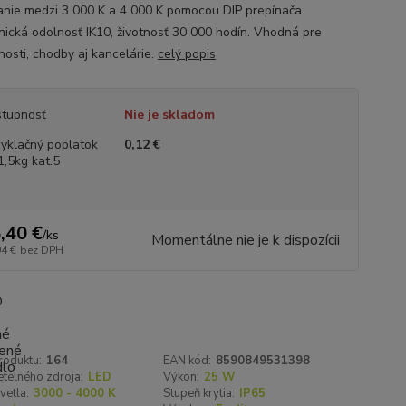
anie medzi 3 000 K a 4 000 K pomocou DIP prepínača.
ická odolnosť IK10, životnosť 30 000 hodín. Vhodná pre
osti, chodby aj kancelárie.
celý popis
tupnosť
Nie je skladom
yklačný poplatok
0,12 €
1,5kg kat.5
,40 €
/
ks
Momentálne nie je k dispozícii
04 €
bez DPH
roduktu:
164
EAN kód:
8590849531398
telného zdroja:
LED
Výkon:
25 W
vetla:
3000 - 4000 K
Stupeň krytia:
IP65