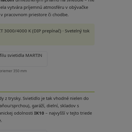
iela vytvára príjemnú atmosféru v obývačke
ť v pracovnom priestore či chodbe.
CT 3000/4000 K (DIP prepínač) · Svetelný tok
, priemer 350 mm
 trysky. Svietidlo je tak vhodné nielen do
ňou/sprchou), garáží, dielní, skladov s
nickej odolnosti
IK10
– najvyšší v tejto triede
.