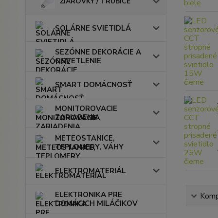
ŽIAROVKY / TRUBICE
SOLÁRNE SVIETIDLÁ
SEZÓNNE DEKORÁCIE A
OSVETLENIE
SMART DOMÁCNOSŤ
MONITOROVACIE
ZARIADENIA
METEOSTANICE,
TEPLOMERY, VÁHY
ELEKTROMATERIÁL
ELEKTRONIKA PRE
Kompl
DOMÁCICH MILÁČIKOV