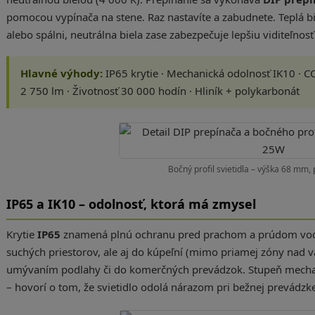
pomocou vypínača na stene. Raz nastavíte a zabudnete. Teplá b
alebo spálni, neutrálna biela zase zabezpečuje lepšiu viditeľnos
Hlavné výhody:
IP65 krytie · Mechanická odolnosť IK10 · C
2 750 lm · Životnosť 30 000 hodín · Hliník + polykarbonát
Bočný profil svietidla – výška 68 mm
IP65 a IK10 – odolnosť, ktorá má zmysel
Krytie
IP65
znamená plnú ochranu pred prachom a prúdom vody z
suchých priestorov, ale aj do kúpeľní (mimo priamej zóny nad va
umývaním podlahy či do komerčných prevádzok. Stupeň mecha
– hovorí o tom, že svietidlo odolá nárazom pri bežnej prevádzke