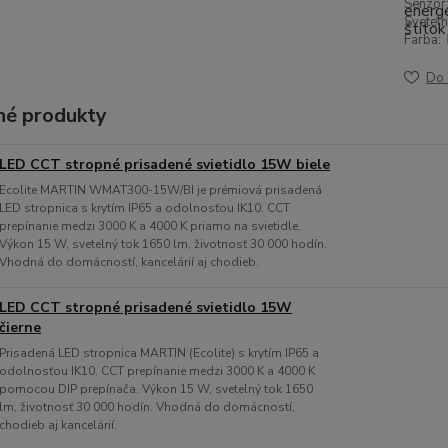
Senzor
Sveteln
Farba:
Do 
é produkty
LED CCT stropné prisadené svietidlo 15W biele
Ecolite MARTIN WMAT300-15W/BI je prémiová prisadená
LED stropnica s krytím IP65 a odolnosťou IK10. CCT
prepínanie medzi 3000 K a 4000 K priamo na svietidle.
Výkon 15 W, svetelný tok 1650 lm, životnosť 30 000 hodín.
Vhodná do domácností, kancelárií aj chodieb.
LED CCT stropné prisadené svietidlo 15W
čierne
Prisadená LED stropnica MARTIN (Ecolite) s krytím IP65 a
odolnosťou IK10. CCT prepínanie medzi 3000 K a 4000 K
pomocou DIP prepínača. Výkon 15 W, svetelný tok 1650
lm, životnosť 30 000 hodín. Vhodná do domácností,
chodieb aj kancelárií.