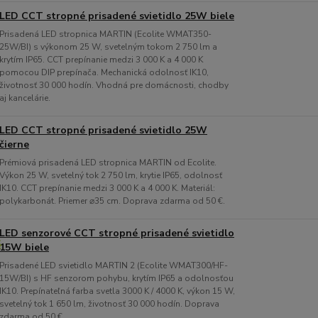
LED CCT stropné prisadené svietidlo 25W biele
Prisadená LED stropnica MARTIN (Ecolite WMAT350-
25W/BI) s výkonom 25 W, svetelným tokom 2 750 lm a
krytím IP65. CCT prepínanie medzi 3 000 K a 4 000 K
pomocou DIP prepínača. Mechanická odolnosť IK10,
životnosť 30 000 hodín. Vhodná pre domácnosti, chodby
aj kancelárie.
LED CCT stropné prisadené svietidlo 25W
čierne
Prémiová prisadená LED stropnica MARTIN od Ecolite.
Výkon 25 W, svetelný tok 2 750 lm, krytie IP65, odolnosť
IK10. CCT prepínanie medzi 3 000 K a 4 000 K. Materiál:
polykarbonát. Priemer ⌀35 cm. Doprava zdarma od 50 €.
LED senzorové CCT stropné prisadené svietidlo
15W biele
Prisadené LED svietidlo MARTIN 2 (Ecolite WMAT300/HF-
15W/BI) s HF senzorom pohybu, krytím IP65 a odolnosťou
IK10. Prepínateľná farba svetla 3000 K / 4000 K, výkon 15 W,
svetelný tok 1 650 lm, životnosť 30 000 hodín. Doprava
zdarma od 50 €.