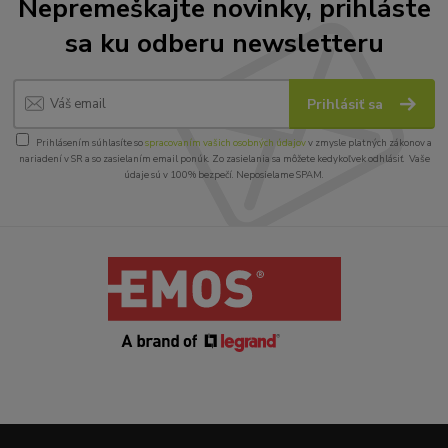
Nepremeškajte novinky, prihláste
sa ku odberu newsletteru
Prihlásiť sa
Prihlásením súhlasíte so
spracovaním vašich osobných údajov
v zmysle platných zákonov a
nariadení v SR a so zasielaním email ponúk. Zo zasielania sa môžete kedykoľvek odhlásiť. Vaše
údaje sú v 100% bezpečí. Neposielame SPAM.