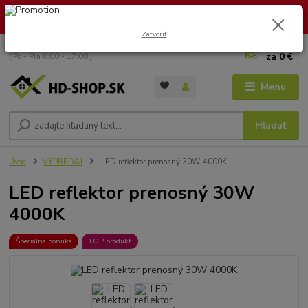
🏖️ DOVOLENKA 30.7.2026 – 9.8.2026 · Objednávky vybavíme po
návrate. Ďakujeme za trpezlivosť!
Zatvoriť
0
ks
+421 949 353 157
za
0 €
( Po - Pia 8:00 - 17:00 )
Menu
Hľadať
Úvod
VÝPREDAJ
LED reflektor prenosný 30W 4000K
LED reflektor prenosný 30W
4000K
Špeciálna ponuka
TOP produkt