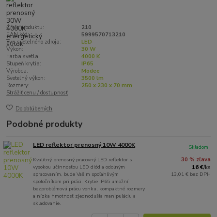
Číslo produktu:
210
EAN kód:
5999570713210
Typ svetelného zdroja:
LED
Výkon:
30 W
Farba svetla:
4000 K
Stupeň krytia:
IP65
Výrobca:
Modee
Svetelný výkon:
3500 lm
Rozmery:
250 x 230 x 70 mm
Strážiť cenu / dostupnosť
Do obľúbených
Podobné produkty
LED reflektor prenosný 10W 4000K
Skladom
Kvalitný prenosný pracovný LED reflektor s
30 % zľava
vysokou účinnosťou LED diód a odolným
16 €
/
ks
spracovaním, bude Vašim spoľahlivým
13,01 €
bez DPH
spoločníkom pri práci. Krytie IP65 umožní
bezproblémovú prácu vonku, kompaktné rozmery
a nízka hmotnosť zjednodušia manipuláciu a
skladovanie.