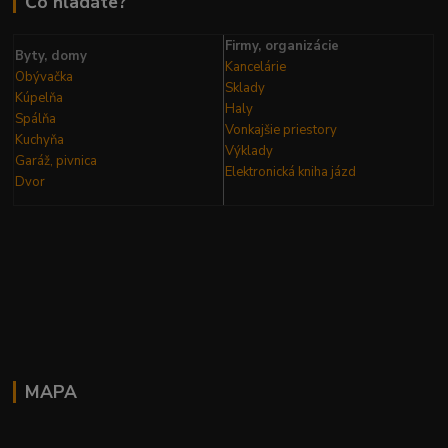
Čo hľadáte?
Firmy, organizácie
Byty, domy
Kancelárie
Obývačka
Sklady
Kúpelňa
Haly
Spálňa
Vonkajšie priestory
Kuchyňa
Výklady
Garáž, pivnica
Elektronická kniha
jázd
Dvor
MAPA