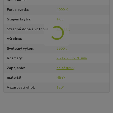
Farba svetla
4000 K
Stupeň krytia
IP65
Stredná doba životnosti
25000 h
Výrobca
Modee
Svetelný výkon
3500 lm
Rozmery
250 x 230 x 70 mm
Zapojenie
do zásuvky
materiál
Hliník
Vyžarovací uhol
120°