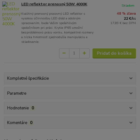
LED reflektor prenosný 50W 4000K
Skladom
Kvalitný prenosný pracovný LED reflektor s
48 % zľava
vysokou účinnosťou LED diód a odolným
22 €
/
ks
spracovaním, bude Vašim spoľahlivým
17,89 €
bez DPH
spoločníkom pri práci. Krytie IP65 umožní
bezproblémovú prácu vonku, kompaktné rozmery
a nízka hmotnosť zjednodušia manipuláciu a
skladovanie.
Pridať do košíka
Kompletné špecifikácie
Parametre
Hodnotenie
0
Komentáre
0