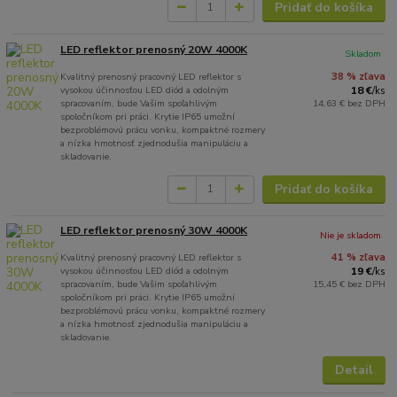
Pridať do košíka
LED reflektor prenosný 20W 4000K
Skladom
Kvalitný prenosný pracovný LED reflektor s
38 % zľava
vysokou účinnosťou LED diód a odolným
18 €
/
ks
spracovaním, bude Vašim spoľahlivým
14,63 €
bez DPH
spoločníkom pri práci. Krytie IP65 umožní
bezproblémovú prácu vonku, kompaktné rozmery
a nízka hmotnosť zjednodušia manipuláciu a
skladovanie.
Pridať do košíka
LED reflektor prenosný 30W 4000K
Nie je skladom
Kvalitný prenosný pracovný LED reflektor s
41 % zľava
vysokou účinnosťou LED diód a odolným
19 €
/
ks
spracovaním, bude Vašim spoľahlivým
15,45 €
bez DPH
spoločníkom pri práci. Krytie IP65 umožní
bezproblémovú prácu vonku, kompaktné rozmery
a nízka hmotnosť zjednodušia manipuláciu a
skladovanie.
Detail