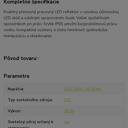
Kompletné špecifikácie
Kvalitný prenosný pracovný LED reflektor s vysokou účinnosťou
LED diód a odolným spracovaním, bude Vašim spoľahlivým
spoločníkom pri práci. Krytie IP65 umožní bezproblémovú prácu
vonku, kompaktné rozmery a nízka hmotnosť zjednodušia
manipuláciu a skladovanie.
Pôvod tovaru
Parametre
Napätie
220-240V / 50-60Hz
Typ svetelného zdroja
LED
Výkon
30 W
Svetelný zdroj určený k
nie
stmievaniu