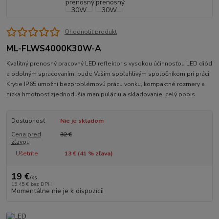
Ohodnotiť produkt
ML-FLWS4000K30W-A
Kvalitný prenosný pracovný LED reflektor s vysokou účinnosťou LED diód
a odolným spracovaním, bude Vašim spoľahlivým spoločníkom pri práci.
Krytie IP65 umožní bezproblémovú prácu vonku, kompaktné rozmery a
nízka hmotnosť zjednodušia manipuláciu a skladovanie.
celý popis
Dostupnosť
Nie je skladom
Cena pred
32 €
zľavou
Ušetríte
13 € (
41
% zľava)
19 €
/
ks
15,45 €
bez DPH
Momentálne nie je k dispozícii