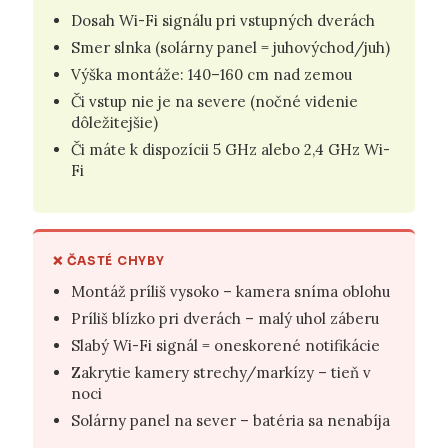
Dosah Wi-Fi signálu pri vstupných dverách
Smer slnka (solárny panel = juhovýchod/juh)
Výška montáže: 140–160 cm nad zemou
Či vstup nie je na severe (nočné videnie
dôležitejšie)
Či máte k dispozícii 5 GHz alebo 2,4 GHz Wi-
Fi
❌ ČASTÉ CHYBY
Montáž príliš vysoko – kamera sníma oblohu
Príliš blízko pri dverách – malý uhol záberu
Slabý Wi-Fi signál = oneskorené notifikácie
Zakrytie kamery strechy/markízy – tieň v
noci
Solárny panel na sever – batéria sa nenabíja