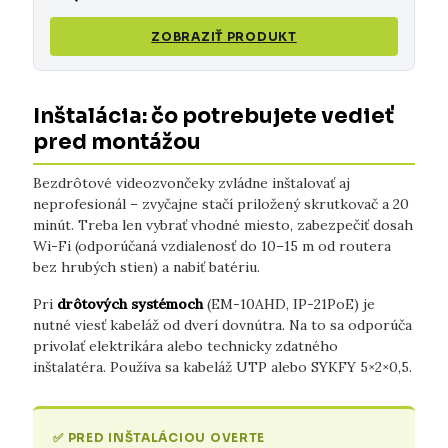
ZOBRAZIŤ PRODUKT
Inštalácia: čo potrebujete vedieť
pred montážou
Bezdrôtové videozvončeky zvládne inštalovať aj
neprofesionál – zvyčajne stačí priložený skrutkovač a 20
minút. Treba len vybrať vhodné miesto, zabezpečiť dosah
Wi-Fi (odporúčaná vzdialenosť do 10–15 m od routera
bez hrubých stien) a nabiť batériu.
Pri
drôtových systémoch
(EM-10AHD, IP-21PoE) je
nutné viesť kabeláž od dverí dovnútra. Na to sa odporúča
privolať elektrikára alebo technicky zdatného
inštalatéra. Používa sa kabeláž UTP alebo SYKFY 5×2×0,5.
✅ PRED INŠTALÁCIOU OVERTE