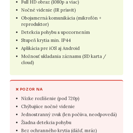
Full HD obraz (1080p a viac)
Nočné videnie (IR prísvit)
Obojsmerná komunikácia (mikrofón +
reproduktor)
Detekcia pohybu s upozornením
Stupeň krytia min. IP44
Aplikácia pre iOS aj Android
Možnosť ukladania záznamu (SD karta /
cloud)
❌ POZOR NA
Nízke rozlíšenie (pod 720p)
Chýbajúce nočné videnie
Jednostranný zvuk (len počúva, neodpovedá)
Žiadna detekcia pohybu
Bez ochranného krytia (dážď, mráz)