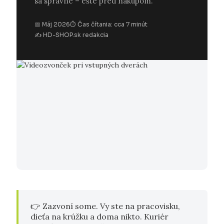
sa správne – ešte pred nákupom.
📅 Máj 2026
⏱ Čas čítania: cca 7 minút
✍ HD-SHOP.sk redakcia
👉 Zazvoní some. Vy ste na pracovisku,
dieťa na krúžku a doma nikto. Kuriér