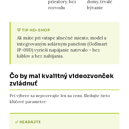
priestory, bez
domy, trvalé
rozvodu
bývanie
💡 TIP HD-SHOP
Ak máte pri vstupe slnečné miesto, model s
integrovaným solárnym panelom (GoSmart
IP-09D) vyrieši napájanie natrvalo – bez
káblov a bez nabíjania.
Čo by mal kvalitný videozvonček
zvládnuť
Pri výbere sa nepozerajte len na cenu. Sledujte tieto
kľúčové parametre:
✅ HĽADAJTE