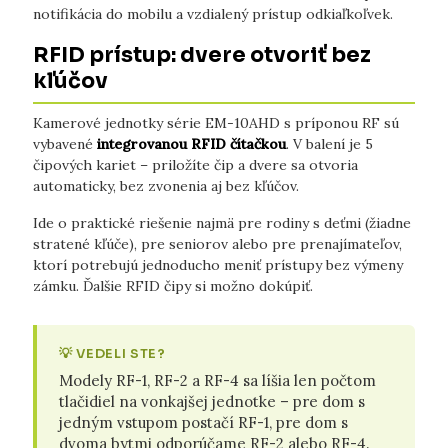
notifikácia do mobilu a vzdialený prístup odkiaľkoľvek.
RFID prístup: dvere otvoriť bez
kľúčov
Kamerové jednotky série EM-10AHD s príponou RF sú
vybavené
integrovanou RFID čítačkou
. V balení je 5
čipových kariet – priložíte čip a dvere sa otvoria
automaticky, bez zvonenia aj bez kľúčov.
Ide o praktické riešenie najmä pre rodiny s deťmi (žiadne
stratené kľúče), pre seniorov alebo pre prenajímateľov,
ktorí potrebujú jednoducho meniť prístupy bez výmeny
zámku. Ďalšie RFID čipy si možno dokúpiť.
💡 VEDELI STE?
Modely RF-1, RF-2 a RF-4 sa líšia len počtom
tlačidiel na vonkajšej jednotke – pre dom s
jedným vstupom postačí RF-1, pre dom s
dvoma bytmi odporúčame RF-2 alebo RF-4.