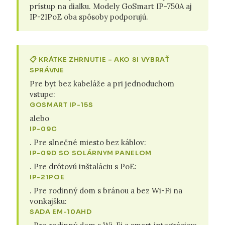
prístup na diaľku. Modely GoSmart IP-750A aj
IP-21PoE oba spôsoby podporujú.
📋 KRÁTKE ZHRNUTIE – AKO SI VYBRAŤ
SPRÁVNE
Pre byt bez kabeláže a pri jednoduchom
vstupe:
GOSMART IP-15S
alebo
IP-09C
. Pre slnečné miesto bez káblov:
IP-09D SO SOLÁRNYM PANELOM
. Pre drôtovú inštaláciu s PoE:
IP-21POE
. Pre rodinný dom s bránou a bez Wi-Fi na
vonkajšku:
SADA EM-10AHD