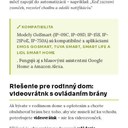
môcť zapojiť do automatizácií – napríklad:
„Keď zazvoní
zvonček, rozsvieť chodbu a odošli notifikáciu."
🔗 KOMPATIBILITA
Modely GoSmart (IP-09C, IP-09D, IP-15S, IP-
21PoE, IP-750A) sú kompatibilné s aplikáciami
EMOS GOSMART, TUYA SMART, SMART LIFE A
LIDL SMART HOME
. Fungujú aj s hlasovými asistentmi Google
Home a Amazon Alexa.
Riešenie pre rodinný dom:
videovrátnk s ovládaním brány
Ak bývate v rodinnom dome s oplotením a chcete
obsluhovať bránu bez toho, aby ste museli ísť ku vchodu,
potrebujete
videovrátnk
– nie len videozvonček.