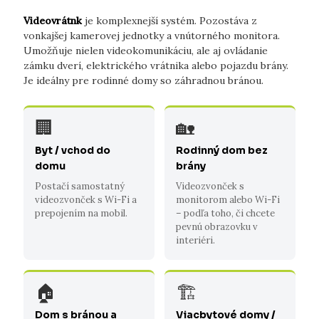
Videovrátnk
je komplexnejší systém. Pozostáva z
vonkajšej kamerovej jednotky a vnútorného monitora.
Umožňuje nielen videokomunikáciu, ale aj ovládanie
zámku dverí, elektrického vrátnika alebo pojazdu brány.
Je ideálny pre rodinné domy so záhradnou bránou.
🏢
🏡
Byt / vchod do
Rodinný dom bez
domu
brány
Postačí samostatný
Videozvonček s
videozvonček s Wi-Fi a
monitorom alebo Wi-Fi
prepojením na mobil.
– podľa toho, či chcete
pevnú obrazovku v
interiéri.
🏠
🏗️
Dom s bránou a
Viacbytové domy /