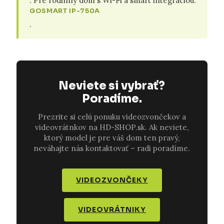
. Pre rodinný dom s Wi-Fi a smart integráciou:
GOSMART IP-750A
.
Neviete si vybrať?
Poradíme.
Prezrite si celú ponuku videozvončekov a
videovrátnkov na HD-SHOP.sk. Ak neviete,
ktorý model je pre váš dom ten pravý,
neváhajte nás kontaktovať – radi poradíme.
VIDEOZVONČEKY
VIDEOVRÁTNIKY