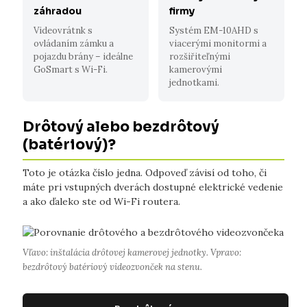
záhradou
firmy
Videovrátnk s
Systém EM-10AHD s
ovládaním zámku a
viacerými monitormi a
pojazdu brány – ideálne
rozšiřiteľnými
GoSmart s Wi-Fi.
kamerovými
jednotkami.
Drôtový alebo bezdrôtový
(batériový)?
Toto je otázka číslo jedna. Odpoveď závisí od toho, či
máte pri vstupných dverách dostupné elektrické vedenie
a ako ďaleko ste od Wi-Fi routera.
Vľavo: inštalácia drôtovej kamerovej jednotky. Vpravo:
bezdrôtový batériový videozvonček na stenu.