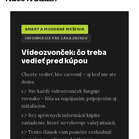
SMART A MODERNÉ RIEŠENIA
INFORMÁCIE PRE ZÁKAZNÍKOV
Videozvonček: čo treba
vedieť pred kúpou
Chcete vedieť, kto zazvonil – aj keď nie ste
doma.
👉 Nie každý videozvonček funguje
rovnako – líšia sa napájaním, pripojením aj
inštaláciou.
👉 Bez správnych informácií kúpite
zariadenie, ktoré nevyhovuje vašej situácii.
👉 Tento článok vám pomôže rozhodnúť