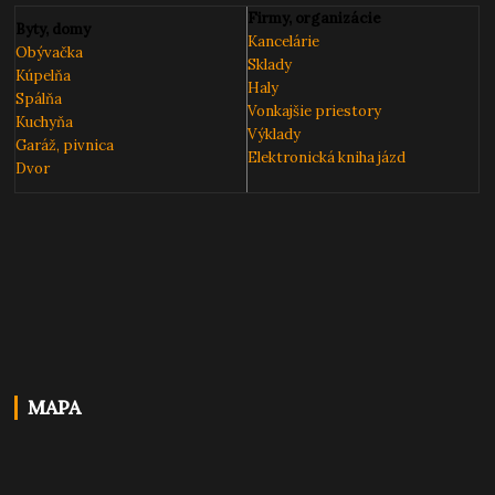
Firmy, organizácie
Byty, domy
Kancelárie
Obývačka
Sklady
Kúpelňa
Haly
Spálňa
Vonkajšie priestory
Kuchyňa
Výklady
Garáž, pivnica
Elektronická kniha
jázd
Dvor
MAPA