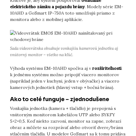
Kľúčové je, aby systém podporoval
ovládanie
elektrického zámku a pojazdu brány
. Modely série EM-
10AHD a GoSmart IP-750A toto umožňujú priamo z
monitora alebo z mobilnej aplikácie.
Sada videovrátnka obsahuje vonkajšiu kamerovú jednotku aj
vnútorný monitor – všetko na kľúč.
Výhoda systému EM-10AHD spočíva aj v
rozšíriteľnosti
:
k jednému systému možno pripojiť viacero monitorov
(napríklad jeden v kuchyni, jeden v obývačke) a viacero
kamerových jednotiek (hlavný vstup + bočná brána).
Ako to celé funguje – zjednodušene
Vonkajšia jednotka (kamera + tlačidlo) je prepojená s
vnútorným monitorom kabelážou UTP alebo SYKFY
5×2×0,5. Keď niekto zazvoní, monitor sa zapne, zobrazí
obraz a môžete sa rozprávať alebo otvoriť dvere/bránu
stlačením tlačidla. U modelov GoSmart sa k tomu pridáva