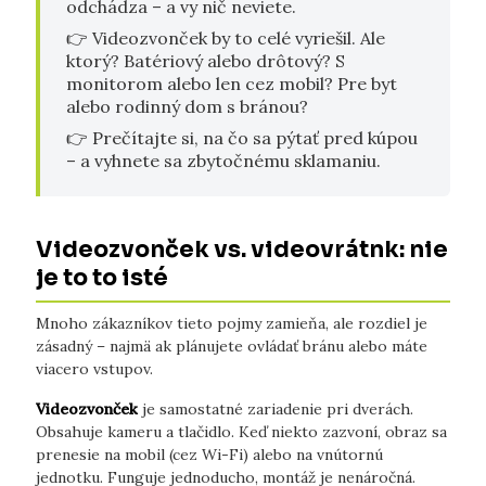
odchádza – a vy nič neviete.
👉 Videozvonček by to celé vyriešil. Ale
ktorý? Batériový alebo drôtový? S
monitorom alebo len cez mobil? Pre byt
alebo rodinný dom s bránou?
👉 Prečítajte si, na čo sa pýtať pred kúpou
– a vyhnete sa zbytočnému sklamaniu.
Videozvonček vs. videovrátnk: nie
je to to isté
Mnoho zákazníkov tieto pojmy zamieňa, ale rozdiel je
zásadný – najmä ak plánujete ovládať bránu alebo máte
viacero vstupov.
Videozvonček
je samostatné zariadenie pri dverách.
Obsahuje kameru a tlačidlo. Keď niekto zazvoní, obraz sa
prenesie na mobil (cez Wi-Fi) alebo na vnútornú
jednotku. Funguje jednoducho, montáž je nenáročná.