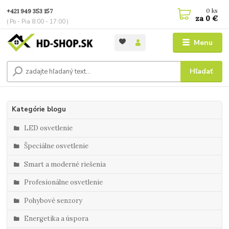
0
ks
+421 949 353 157
za
0 €
( Po - Pia 8:00 - 17:00 )
Menu
Hľadať
Kategórie blogu
LED osvetlenie
Špeciálne osvetlenie
Smart a moderné riešenia
Profesionálne osvetlenie
Pohybové senzory
Energetika a úspora