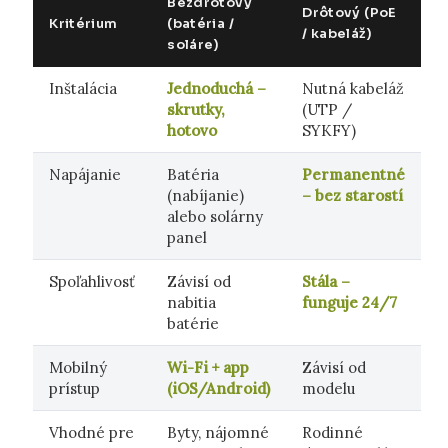
Bezdrôtový
Drôtový (PoE
Kritérium
(batéria /
/ kabeláž)
soláre)
Inštalácia
Jednoduchá –
Nutná kabeláž
skrutky,
(UTP /
hotovo
SYKFY)
Napájanie
Batéria
Permanentné
(nabíjanie)
– bez starostí
alebo solárny
panel
Spoľahlivosť
Závisí od
Stála –
nabitia
funguje 24/7
batérie
Mobilný
Wi-Fi + app
Závisí od
prístup
(iOS/Android)
modelu
Vhodné pre
Byty, nájomné
Rodinné