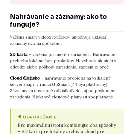
Nahrávanie a záznamy: ako to
funguje?
Väčšina smart videozvončekov umožňuje ukladať
záznamy dvoma spôsobmi:
SD karta
– vložená priamo do zariadenia. Nahrávanie
prebieha lokálne, bez poplatkov. Nevýhoda: ak niekto
odcudzí alebo poškodí zariadenie, záznam je preč.
Cloud úložisko
– nahrávanie prebieha na vzdialený
server (napr. v rámci GoSmart / Tuya platformy).
Záznamy sú dostupné odkiaľkoľvek a aj po poškodení
zariadenia. Niektoré cloudové plány sú spoplatnené.
🎥 ODPORÚČANIE
Pre maximálnu istotu kombinujte oba spôsoby
– SD karta pre lokálny archív a cloud pre