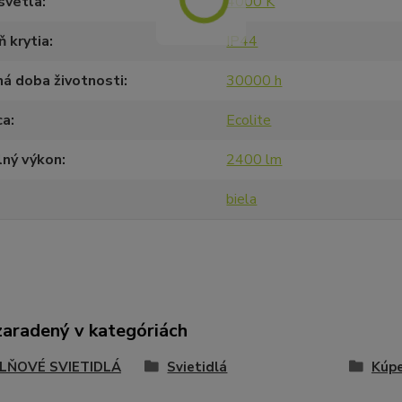
svetla
4000 K
 krytia
IP44
á doba životnosti
30000 h
ca
Ecolite
lný výkon
2400 lm
biela
zaradený v kategóriách
LŇOVÉ SVIETIDLÁ
Svietidlá
Kúp