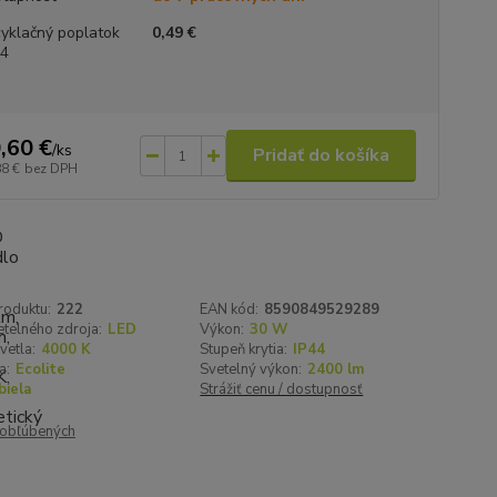
yklačný poplatok
0,49 €
.4
,60 €
/
ks
Pridať do košíka
88 €
bez DPH
roduktu:
222
EAN kód:
8590849529289
telného zdroja:
LED
Výkon:
30 W
vetla:
4000 K
Stupeň krytia:
IP44
a:
Ecolite
Svetelný výkon:
2400 lm
biela
Strážiť cenu / dostupnosť
obľúbených