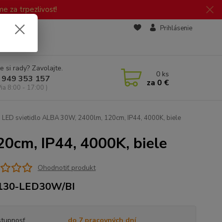
 za trpezlivosť!
zd
Prihlásenie
e si rady? Zavolajte.
0
ks
 949 353 157
za
0 €
Pia 8:00 - 17:00 )
LED svietidlo ALBA 30W, 2400lm, 120cm, IP44, 4000K, biele
0cm, IP44, 4000K, biele
Ohodnotiť produkt
130-LED30W/BI
tupnosť
do 7 pracovných dní