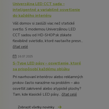
Univerzálna LED CCT sada –
inteligentné a variabilné osvetlenie
do každého interiéru
Váš domov si zaslúži viac než statické
svetlo. S modernou Univerzálnou LED
CCT sadou od HD-SHOP.sk získate
flexibilné svietidlo, ktoré nastavíte presn...
čítať celé
16.07.2025
S-Type LED pásy – osvetlenie, ktoré
sa prispôsobí každému oblúku
Pri navrhovaní interiérov alebo reklamných
prvkov často narazíme na problém – ako
osvetliť zakrivené alebo atypické plochy?
Tam, kde klasické LED pásy...
čítať celé
Zobraziť všetky novinky