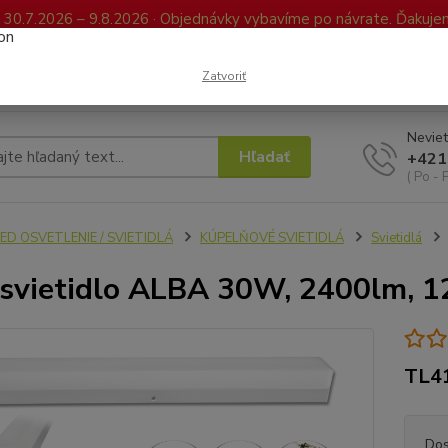
0.7.2026 – 9.8.2026 · Objednávky vybavíme po návrate. Ďakujeme
Kontakty
FAQ
Reklamácia / Vrátenie tovaru
Elektronická kniha já
Zatvoriť
Neviet
Hľadať
+421
( Po - 
ED OSVETLENIE / SVIETIDLÁ
KÚPELŇOVÉ SVIETIDLÁ
Svietidlá
svietidlo ALBA 30W, 2400lm, 12
TL4
Dos