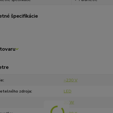
tné špecifikácie
tovaru
etre
ie
~230 V
etelného zdroja
LED
30 W