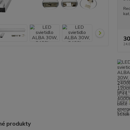
Rec
kat
30
24,
Číslo p
Typ sve
Farba s
Výrobc
Farba:
Do 
é produkty