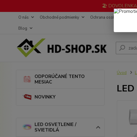
🏖️ DOVOLENKA 3
O nás
Obchodné podmienky
Ochrana osobných údajov
Blog
Úvod
L
ODPORÚČANÉ TENTO
MESIAC
LED 
NOVINKY
LED OSVETLENIE /
SVIETIDLÁ