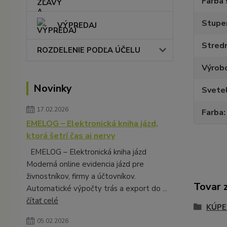
Farba 
Stupeň
VÝPREDAJ
Stredn
ROZDELENIE PODĽA ÚČELU
Výrob
Novinky
Svete
17.02.2026
Farba
EMELOG – Elektronická kniha jázd,
ktorá šetrí čas aj nervy
EMELOG – Elektronická kniha jázd
Moderná online evidencia jázd pre
živnostníkov, firmy a účtovníkov.
Tovar 
Automatické výpočty trás a export do ...
čítať celé
KÚPE
05.02.2026