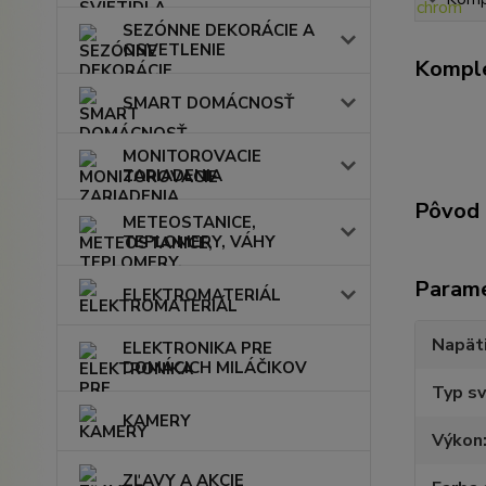
SEZÓNNE DEKORÁCIE A
OSVETLENIE
Komple
SMART DOMÁCNOSŤ
MONITOROVACIE
ZARIADENIA
Pôvod 
METEOSTANICE,
TEPLOMERY, VÁHY
Param
ELEKTROMATERIÁL
Napät
ELEKTRONIKA PRE
DOMÁCICH MILÁČIKOV
Typ sv
KAMERY
Výkon
ZĽAVY A AKCIE