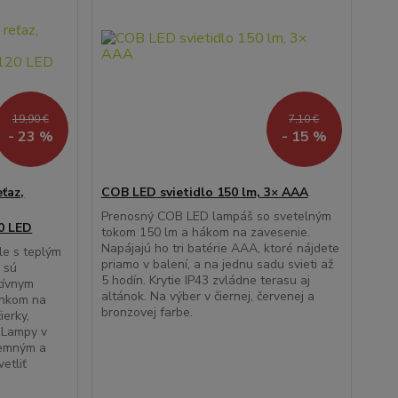
19,90 €
7,10 €
- 23 %
- 15 %
ťaz,
COB LED svietidlo 150 lm, 3× AAA
Prenosný COB LED lampáš so svetelným
0 LED
tokom 150 lm a hákom na zavesenie.
Napájajú ho tri batérie AAA, ktoré nájdete
e s teplým
priamo v balení, a na jednu sadu svieti až
 sú
5 hodín. Krytie IP43 zvládne terasu aj
tívnym
altánok. Na výber v čiernej, červenej a
lnkom na
bronzovej farbe.
ierky,
.Lampy v
jemným a
etliť