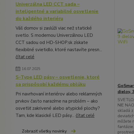
Univerzálna LED CCT sada –
inteligentné a variabilné osvetlenie
do každého interiéru
Váš domov si zaslúži viac než statické
svetlo. S modernou Univerzálnou LED
CCT sadou od HD-SHOP.sk získate
flexibilné svietidlo, ktoré nastavíte presn...
čítať celé
16.07.2025
S-Type LED pásy – osvetlenie, ktoré
sa prispôsobí každému oblúku
GoSmart
dielov,
Pri navrhovaní interiérov alebo reklamných
SVETLO,
prvkov často narazíme na problém – ako
NIE NAOP
osvetliť zakrivené alebo atypické plochy?
skladá z
Tam, kde klasické LED pásy...
čítať celé
deviatic
môžete r
fantázie
Zobraziť všetky novinky
prostred