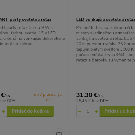
RT párty svetelná reťaz
LED vonkajšia svetelná reťa
D party reťaz čierna 9 W s
Premeňte terasu, záhradu či b
eľnou farbou svetla, 15 × LED
miesto s jedinečnou atmosféro
5, určená na vonkajšie dekoratívne
vonkajšia svetelná reťaz EUG40
ie terás a záhrad.
20 m priestoru vďaka 25 žiar
teplým bielym svetlom 3000 K
počasiu vďaka krytiu IP44, spoj
reťazí a žiarovky sú vymeniteľn
 €
31,30 €
do 7 pracovných
/
ks
/
ks
dní
bez DPH
25,45 €
bez DPH
Pridať do košíka
Pridať do koš