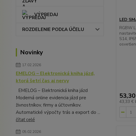
VÝPREDAJ
LED SMA
RGBW LE
ROZDELENIE PODĽA ÚČELU
nastavit
S14, IP6
osvetlen
Novinky
17.02.2026
EMELOG – Elektronická kniha jázd,
ktorá šetrí čas aj nervy
EMELOG – Elektronická kniha jázd
53,30
Moderná online evidencia jázd pre
43,33 €
živnostníkov, firmy a účtovníkov.
Automatické výpočty trás a export do ...
čítať celé
05.02.2026