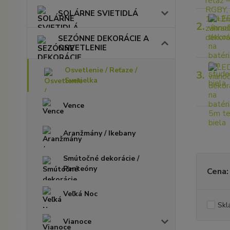
SOLÁRNE SVIETIDLÁ
2.
SEZÓNNE DEKORÁCIE A
OSVETLENIE
Osvetlenie / Reťaze /
3.
Svetielka
Vence
Aranžmány / Ikebany
Smútočné dekorácie /
Panteóny
Cena:
Veľká Noc
Skl
Vianoce