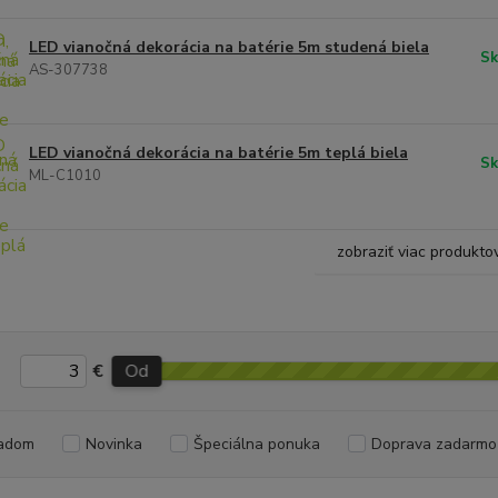
LED vianočná dekorácia na batérie 5m studená biela
Sk
AS-307738
LED vianočná dekorácia na batérie 5m teplá biela
Sk
ML-C1010
zobraziť viac produkto
€
Od
adom
Novinka
Špeciálna ponuka
Doprava zadarmo