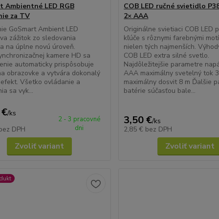
t Ambientné LED RGB
COB LED ručné svietidlo P38
nie za TV
2× AAA
nie GoSmart Ambient LED
Originálne svietiaci COB LED 
a zážitok zo sledovania
kľúče s rôznymi farebnými motí
ra na úplne novú úroveň.
nielen tých najmenších. Výhod
ynchronizačnej kamere HD sa
COB LED extra silné svetlo.
enie automaticky prispôsobuje
Najdôležitejšie parametre nap
a obrazovke a vytvára dokonalý
AAA maximálny svetelný tok 3
 efekt. Všetko ovládanie a
maximálny dosvit 8 m Ďalšie 
ia sa vyk...
batérie súčasťou bale...
 €
/
ks
3,50 €
2 - 3 pracovné
/
ks
dni
bez DPH
2,85 €
bez DPH
Zvoliť variant
Zvoliť variant
dukt