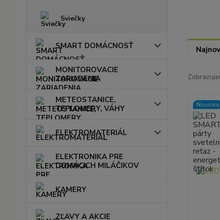
Sviečky
SMART DOMÁCNOSŤ
Najnov
MONITOROVACIE
Zobrazuje
ZARIADENIA
METEOSTANICE,
Novinka
TEPLOMERY, VÁHY
ELEKTROMATERIÁL
ELEKTRONIKA PRE
DOMÁCICH MILÁČIKOV
KAMERY
ZĽAVY A AKCIE