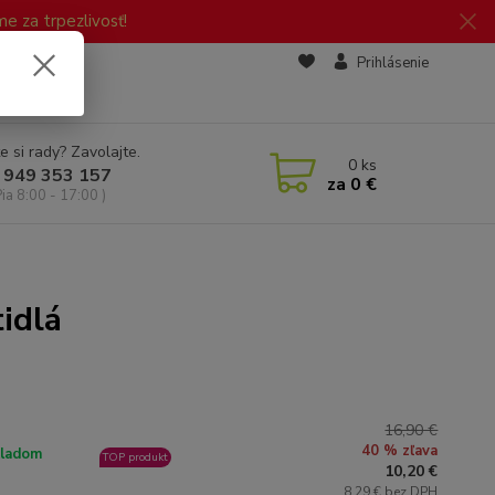
 za trpezlivosť!
zd
Prihlásenie
e si rady? Zavolajte.
0
ks
 949 353 157
za
0 €
Pia 8:00 - 17:00 )
tidlá
16,90 €
40 % zľava
ladom
TOP produkt
10,20 €
8,29 € bez DPH