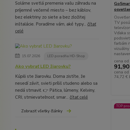
Solárne svetlá premenia vašu záhradu na
GoSmar
osvetle
príjemné večerné miesto – bez káblov,
bez elektriny zo siete a bez zložitej
Osvetle
TV posúv
inštalácie. Poradíme vám, aké typy...
čítať
televízo
celé
Vďaka s
podsviet
farbám n
vizuálny
nastaven
15.07.2026
LED poradňa HD-Shop
cena od
91,90
Ako vybrať LED žiarovku?
cena od
Kúpili ste žiarovku. Doma zistíte, že
74,72 €
nesedí závit, svieti príliš studeno alebo sa
nedá stmaviť. 👉 Pätica, lúmeny, Kelviny,
CRI, stmievateľnosť, smar...
čítať celé
TOP pro
Zobraziť všetky články