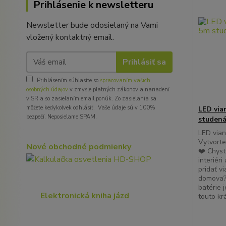
Prihlásenie k newsletteru
Newsletter bude odosielaný na Vami
vložený kontaktný email.
Prihlásiť sa
Prihlásením súhlasíte so
spracovaním vašich
osobných údajov
v zmysle platných zákonov a nariadení
v SR a so zasielaním email ponúk. Zo zasielania sa
môžete kedykoľvek odhlásiť. Vaše údaje sú v 100%
LED via
bezpečí. Neposielame SPAM.
studená
LED vian
Vytvorte
Nové obchodné podmienky
❤️ Chyst
interiér
pridať v
domova?
batérie 
Elektronická kniha jázd
touto kr