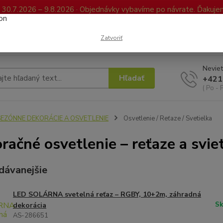
0.7.2026 – 9.8.2026 · Objednávky vybavíme po návrate. Ďakujeme
Kontakty
FAQ
Reklamácia / Vrátenie tovaru
Elektronická kniha já
Zatvoriť
Neviet
Hľadať
+421
( Po - 
SEZÓNNE DEKORÁCIE A OSVETLENIE
Osvetlenie / Reťaze / Svetielka
račné osvetlenie – reťaze a svie
dávanejšie
LED SOLÁRNA svetelná reťaz – RGBY, 10+2m, záhradná
Sk
dekorácia
AS-286651