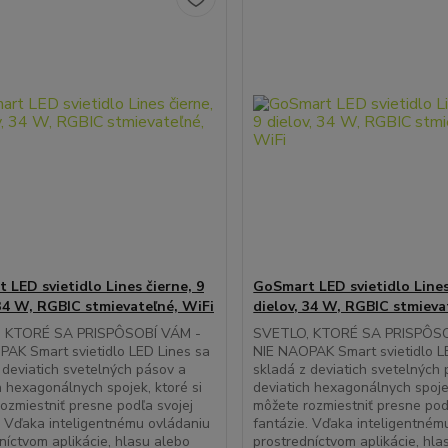
 LED svietidlo Lines čierne, 9
GoSmart LED svietidlo Lines
 34 W, RGBIC stmievateľné, WiFi
dielov, 34 W, RGBIC stmieva
 KTORÉ SA PRISPÔSOBÍ VÁM -
SVETLO, KTORÉ SA PRISPÔSO
AK Smart svietidlo LED Lines sa
NIE NAOPAK Smart svietidlo L
 deviatich svetelných pásov a
skladá z deviatich svetelných
h hexagonálnych spojek, ktoré si
deviatich hexagonálnych spojek
ozmiestniť presne podľa svojej
môžete rozmiestniť presne pod
. Vďaka inteligentnému ovládaniu
fantázie. Vďaka inteligentném
níctvom aplikácie, hlasu alebo
prostredníctvom aplikácie, hla