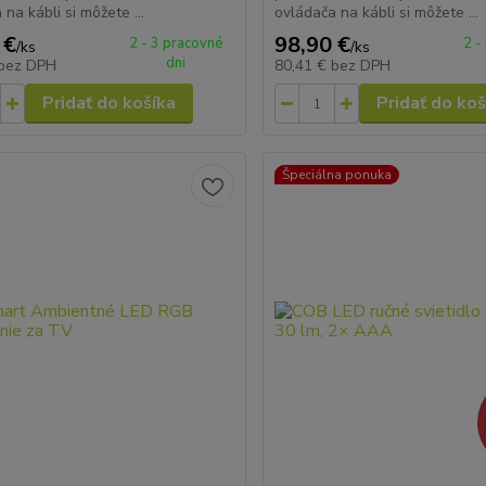
na kábli si môžete ...
ovládača na kábli si môžete ...
 €
98,90 €
2 - 3 pracovné
2 -
/
ks
/
ks
dni
bez DPH
80,41 €
bez DPH
Pridať do košíka
Pridať do koš
Špeciálna ponuka