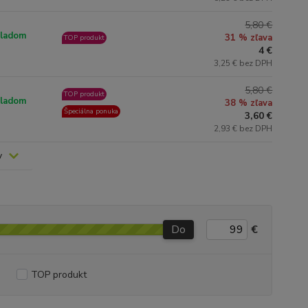
5,80 €
ladom
31 % zľava
TOP produkt
4 €
3,25 € bez DPH
5,80 €
TOP produkt
ladom
38 % zľava
Špeciálna ponuka
3,60 €
2,93 € bez DPH
v
Do
€
TOP produkt