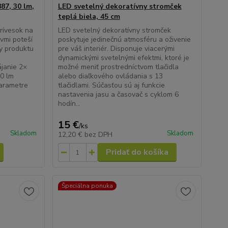
87, 30 lm,
LED svetelný dekoratívny stromček
teplá biela, 45 cm
prívesok na
LED svetelný dekoratívny stromček
vmi poteší
poskytuje jedinečnú atmosféru a oživenie
y produktu
pre váš interiér. Disponuje viacerými
dynamickými svetelnými efektmi, ktoré je
ájanie 2×
možné meniť prostredníctvom tlačidla
0 lm
alebo diaľkového ovládania s 13
parametre
tlačidlami. Súčasťou sú aj funkcie
nastavenia jasu a časovač s cyklom 6
hodín...
15 €
/
ks
Skladom
Skladom
12,20 €
bez DPH
Pridať do košíka
Špeciálna ponuka