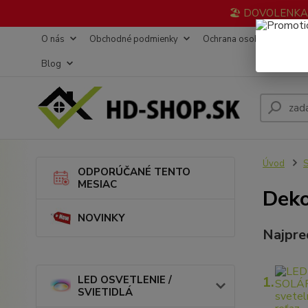
🏖️ DOVOLENKA 3
O nás
Obchodné podmienky
Ochrana osobných údajov
Blog
Úvod
ODPORÚČANÉ TENTO
MESIAC
Deko
NOVINKY
Najpre
LED OSVETLENIE /
1.
SVIETIDLÁ