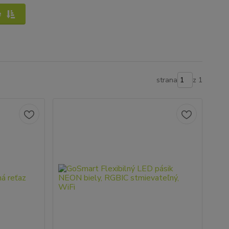
e
strana
z 1