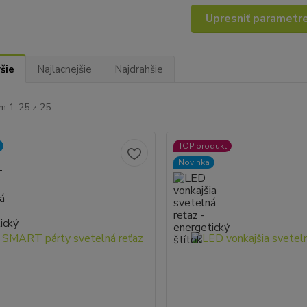
Upresniť parametr
šie
Najlacnejšie
Najdrahšie
m 1-25 z 25
TOP produkt
Novinka