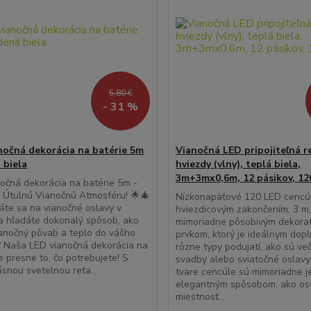
5,80 €
- 31 %
nočná dekorácia na batérie 5m
Vianočná LED pripojiteľná re
 biela
hviezdy (vlny), teplá biela,
3m+3mx0,6m, 12 pásikov, 12
očná dekorácia na batérie 5m -
 Útulnú Vianočnú Atmosféru! 🌟🎄
Nízkonapäťové 120 LED cencúl
áte sa na vianočné oslavy v
hviezdicovým zakončením, 3 m,
i a hľadáte dokonalý spôsob, ako
mimoriadne pôsobivým dekora
ianočný pôvab a teplo do vášho
prvkom, ktorý je ideálnym dop
 Naša LED vianočná dekorácia na
rôzne typy podujatí, ako sú več
je presne to, čo potrebujete! S
svadby alebo sviatočné oslavy
ásnou svetelnou reťa...
tvare cencúle sú mimoriadne 
elegantným spôsobom, ako osv
miestnosť...