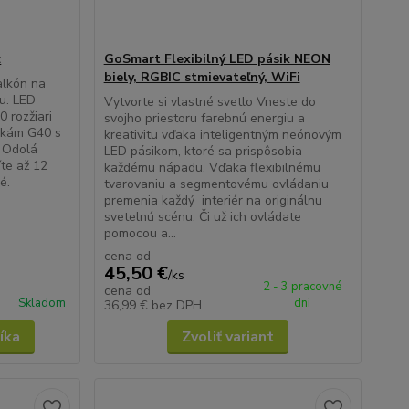
z
GoSmart Flexibilný LED pásik NEON
biely, RGBIC stmievateľný, WiFi
alkón na
u. LED
Vytvorte si vlastné svetlo Vneste do
 rozžiari
svojho priestoru farebnú energiu a
ovkám G40 s
kreativitu vďaka inteligentným neónovým
. Odolá
LED pásikom, ktoré sa prispôsobia
íte až 12
každému nápadu. Vďaka flexibilnému
é.
tvarovaniu a segmentovému ovládaniu
premenia každý interiér na originálnu
svetelnú scénu. Či už ich ovládate
pomocou a...
cena od
45,50 €
/
ks
2 - 3 pracovné
cena od
Skladom
dni
36,99 €
bez DPH
íka
Zvoliť variant