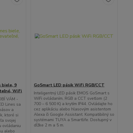
 biele, 9
GoSmart LED pásik WiFi RGB/CCT
teľné, WiFi
Inteligentný LED pásik EMOS GoSmart s
WiFi ovládaním, RGB a CCT svetlom (2
BÍ VÁM -
700 – 6 500 K) a krytím IP44. Ovládajte ho
ED Lines sa
cez aplikáciu alebo hlasovým asistentom
 pásov a
Alexa či Google Assistant. Kompatibilný so
, ktoré si
systémami TUYA a Smartlife. Dostupný v
ľa svojej
dĺžke 2 m a 5 m.
u ovládaniu
su alebo