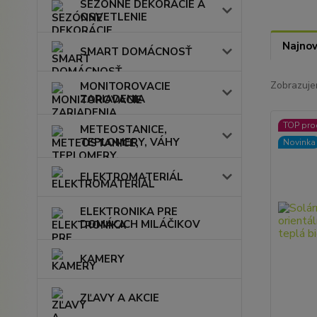
SEZÓNNE DEKORÁCIE A
OSVETLENIE
Najnov
SMART DOMÁCNOSŤ
Zobrazuje
MONITOROVACIE
ZARIADENIA
TOP pro
METEOSTANICE,
TEPLOMERY, VÁHY
Novinka
ELEKTROMATERIÁL
ELEKTRONIKA PRE
DOMÁCICH MILÁČIKOV
KAMERY
ZĽAVY A AKCIE