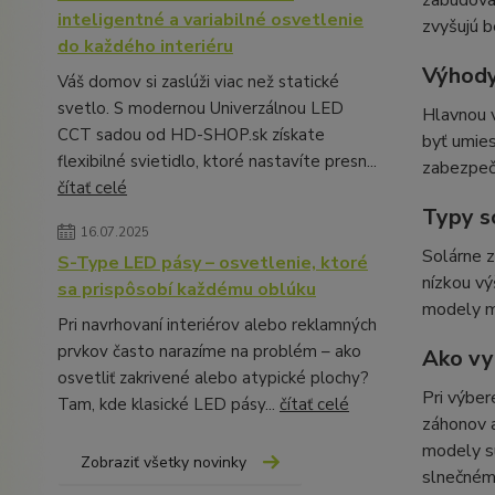
zabudovan
inteligentné a variabilné osvetlenie
zvyšujú b
do každého interiéru
Výhody
Váš domov si zaslúži viac než statické
svetlo. S modernou Univerzálnou LED
Hlavnou v
CCT sadou od HD-SHOP.sk získate
byť umies
flexibilné svietidlo, ktoré nastavíte presn...
zabezpeču
čítať celé
Typy s
16.07.2025
Solárne z
S-Type LED pásy – osvetlenie, ktoré
nízkou vý
sa prispôsobí každému oblúku
modely ma
Pri navrhovaní interiérov alebo reklamných
prvkov často narazíme na problém – ako
Ako vy
osvetliť zakrivené alebo atypické plochy?
Pri výber
Tam, kde klasické LED pásy...
čítať celé
záhonov a
modely sú
Zobraziť všetky novinky
slnečnému