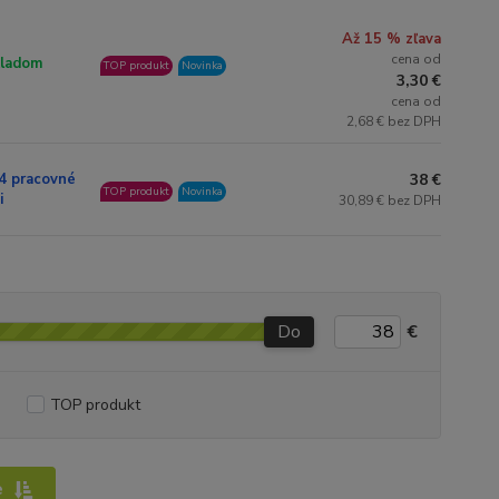
Až 15 % zľava
cena od
ladom
TOP produkt
Novinka
3,30 €
cena od
2,68 € bez DPH
38 €
4 pracovné
TOP produkt
Novinka
i
30,89 € bez DPH
Do
€
TOP produkt
e