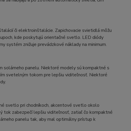
 sa nabíjajú a po zotmení automaticky svietia, čím
lácií či elektroinštalácie. Zapichovacie svietidlá môžu
upoch, kde poskytujú orientačné svetlo. LED diódy
árny systém znižuje prevádzkové náklady na minimum.
rom solárneho panelu. Niektoré modely sú kompaktné s
šším svetelným tokom pre lepšiu viditeľnosť. Niektoré
dy.
né svetlo pri chodníkoch, akcentové svetlo okolo
ý tok zabezpečí lepšiu viditeľnosť, zatiaľ čo kompaktné
lárneho panelu tak, aby mal optimálny prístup k