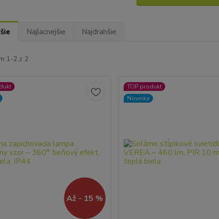
šie
Najlacnejšie
Najdrahšie
m 1-2 z 2
dukt
TOP produkt
Novinka
Až - 15 %