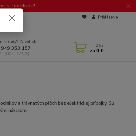
 za trpezlivosť!
zd
Prihlásenie
e si rady? Zavolajte.
0
ks
 949 353 157
za
0 €
Pia 8:00 - 17:00 )
dníkov a trávnatých plôch bez elektrickej prípojky. Sú
ými nákladmi.