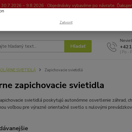
0.7.2026 – 9.8.2026 · Objednávky vybavíme po návrate. Ďakujeme
Kontakty
FAQ
Reklamácia / Vrátenie tovaru
Elektronická kniha já
Zatvoriť
Neviet
Hľadať
+421
( Po - 
SOLÁRNE SVIETIDLÁ
Zapichovacie svietidlá
rne zapichovacie svietidla
apichovacie svietidlá poskytujú autonómne osvetlenie záhrad, cho
ou voľbou pre výrazné orientačné svetlo s nulovými prevádzkov
dávanejšie