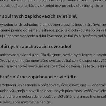
ému solárnemu panelu a batérii fungujú samostatne — počas dňa
ezpečnosť a orientáciu v exteriéri bez potreby elektrickej siete.
 solárnych zapichovacích svietidiel
ýhodou je ich jednoduché umiestnenie bez nutnosti náročných inšta
tnené priamo do zeme v záhrade, pozdĺž chodníkov alebo pri vst
jú úsporné svietenie a dlhú životnosť, zatiaľ čo autonómny sol
olárnych zapichovacích svietidiel
apichovacie svietidlá sa líšia dizajnom, svetelným tokom a tva
škou pre jemnejšie orientačné svetlo, zatiaľ čo iné disponujú vy
jú aj akcentové svetelné efekty, ktoré dotvárajú estetiku záhra
brať solárne zapichovacie svietidlo
e zohľadni umiestnenie a požadovaný účel osvetlenia — orientač
lebo výraznejšie osvetlenie vstupných priestorov. Vyšší sveteln
 vhodné pre dekoratívne použitie. Dôležité je aj umiestnenie so
 svetlu pre maximálne nabitie.