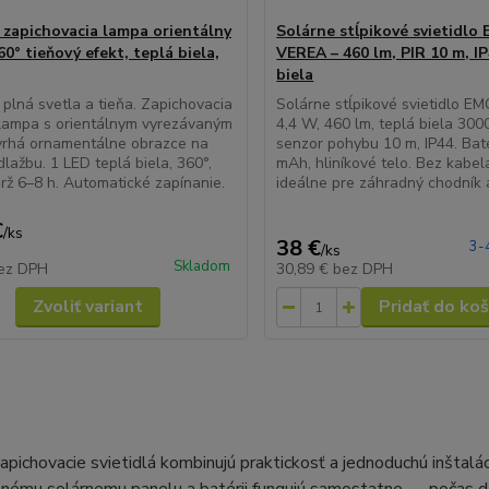
 zapichovacia lampa orientálny
Solárne stĺpikové svietidlo
60° tieňový efekt, teplá biela,
VEREA – 460 lm, PIR 10 m, IP
biela
plná svetla a tieňa. Zapichovacia
Solárne stĺpikové svietidlo 
lampa s orientálnym vyrezávaným
4,4 W, 460 lm, teplá biela 3000
vrhá ornamentálne obrazce na
senzor pohybu 10 m, IP44. Bat
dlažbu. 1 LED teplá biela, 360°,
mAh, hliníkové telo. Bez kabel
drž 6–8 h. Automatické zapínanie.
ideálne pre záhradný chodník 
€
/
ks
38 €
3-
/
ks
Skladom
ez DPH
30,89 €
bez DPH
Zvoliť variant
Pridať do koš
apichovacie svietidlá kombinujú praktickosť a jednoduchú inštal