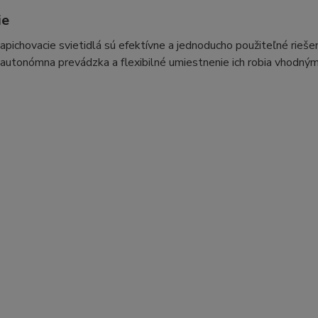
ie
apichovacie svietidlá sú efektívne a jednoducho použiteľné riešen
h autonómna prevádzka a flexibilné umiestnenie ich robia vhodným