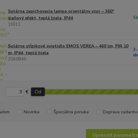
Solárna zapichovacia lampa orientálny vzor – 360°
Sk
tieňový efekt, teplá biela, IP44
13011
Solárne stĺpikové svietidlo EMOS VEREA – 460 lm, PIR 10
3-
m, IP44, teplá biela
dn
ZGK0B4S
€
Od
adom
Novinka
Špeciálna ponuka
Doprava zadarmo
Upresniť parametr