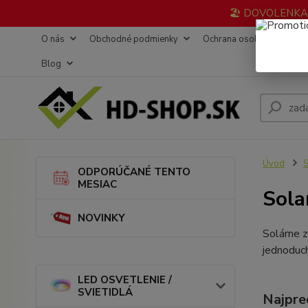
🏖️ DOVOLENKA 3
O nás
Obchodné podmienky
Ochrana osobných údajov
Blog
Úvod
ODPORÚČANÉ TENTO
MESIAC
Sola
NOVINKY
Solárne z
jednoduch
LED OSVETLENIE /
SVIETIDLÁ
Najpre