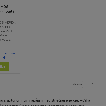
 EMOS
44, teplá
EMOS VEREA,
 K, PIR
éria 2200
áže –
a vstup.
4 pracovné
dni
íka
strana
z 1
áciu s autonómnym napájaním zo slnečnej energie. Vďaka