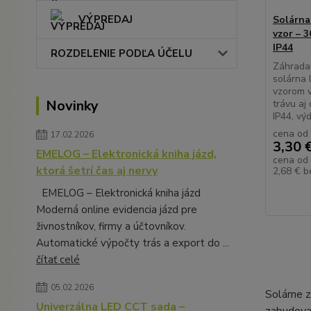
VÝPREDAJ
Solárna
vzor – 3
IP44
ROZDELENIE PODĽA ÚČELU
Záhrada 
solárna 
vzorom 
Novinky
trávu aj 
IP44, vý
cena od
17.02.2026
3,30 
EMELOG – Elektronická kniha jázd,
cena od
ktorá šetrí čas aj nervy
2,68 €
b
EMELOG – Elektronická kniha jázd
Moderná online evidencia jázd pre
živnostníkov, firmy a účtovníkov.
Automatické výpočty trás a export do ...
čítať celé
05.02.2026
Solárne z
Univerzálna LED CCT sada –